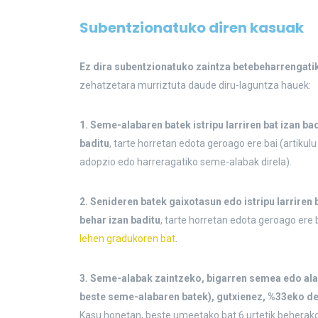
Subentzionatuko diren kasuak
Ez dira subentzionatuko zaintza betebeharrengati
zehatzetara murriztuta daude diru-laguntza hauek:
1. Seme-alabaren batek istripu larriren bat izan ba
baditu
, tarte horretan edota geroago ere bai (artikul
adopzio edo harreragatiko seme-alabak direla).
2. Senideren batek gaixotasun edo istripu larriren 
behar izan baditu
, tarte horretan edota geroago ere 
lehen gradukoren bat
.
3. Seme-alabak zaintzeko, bigarren semea edo alab
beste seme-alabaren batek), gutxienez, %33eko 
Kasu honetan, beste umeetako bat 6 urtetik beherako