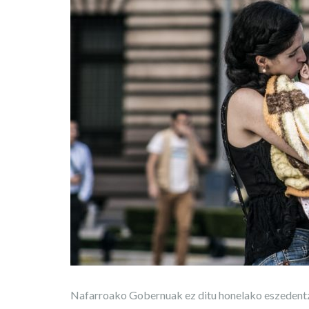
Nafarroako Gobernuak ez ditu honelako eszedentzi