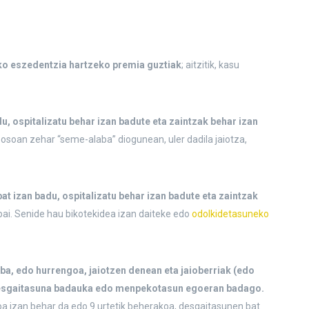
ko eszedentzia hartzeko premia guztiak
; aitzitik, kasu
du, ospitalizatu behar izan badute eta zaintzak behar izan
u osoan zehar “seme-alaba” diogunean, uler dadila jaiotza,
bat izan badu, ospitalizatu behar izan badute eta zaintzak
bai. Senide hau bikotekidea izan daiteke edo
odolkidetasuneko
a, edo hurrengoa, jaiotzen denean eta jaioberriak (edo
desgaitasuna badauka edo menpekotasun egoeran badago.
a izan behar da edo 9 urtetik beherakoa, desgaitasunen bat