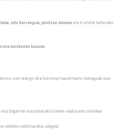
laba, edo hurrengoa, jaiotzen denean
eta 6 urtetik beherako
arrera anizkunen kasuan
.
a ere, ezin izango dira hurrengo hauek baino txikiagoak izan:
n eta bigarren kasuetarako (seme-alaba edo senidea
e-alaben zaintzarako, alegia)