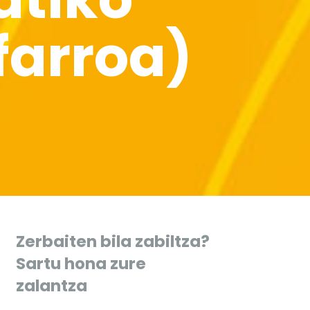
farroa)
Zerbaiten bila zabiltza?
Sartu hona zure
zalantza