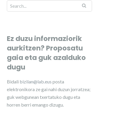
Ez duzu informaziorik
aurkitzen? Proposatu
gaia eta guk azalduko
dugu
Bidali
bizilan@lab.eus
posta
elektronikora ze gai nahi duzun jorratzea;
guk webgunean txertatuko dugu eta
horren berri emango dizugu.