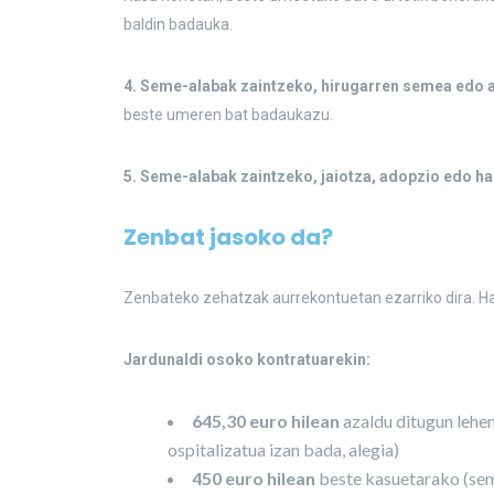
baldin badauka.
4. Seme-alabak zaintzeko, hirugarren semea edo a
beste umeren bat badaukazu.
5. Seme-alabak zaintzeko, jaiotza, adopzio edo h
Zenbat jasoko da?
Zenbateko zehatzak aurrekontuetan ezarriko dira. Hal
Jardunaldi osoko kontratuarekin:
645,30 euro hilean
azaldu ditugun lehe
ospitalizatua izan bada, alegia)
450 euro hilean
beste kasuetarako (sem