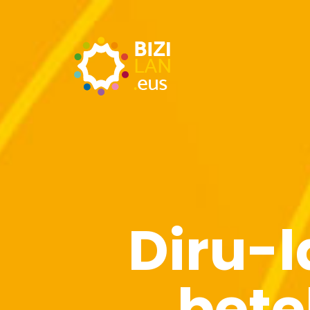
Diru-l
bete