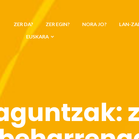
ZER DA?
ZER EGIN?
NORA JO?
LAN-ZA
EUSKARA
aguntzak: 
beharreng