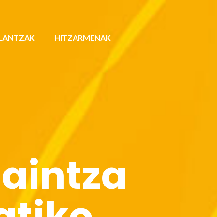
LANTZAK
HITZARMENAK
zaintza
atiko