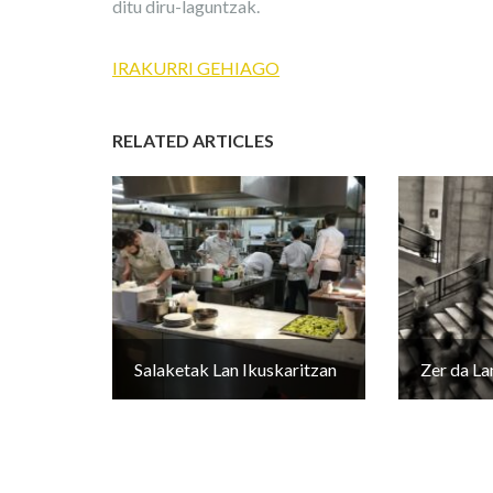
ditu diru-laguntzak.
IRAKURRI GEHIAGO
RELATED ARTICLES
Salaketak Lan Ikuskaritzan
Zer da La