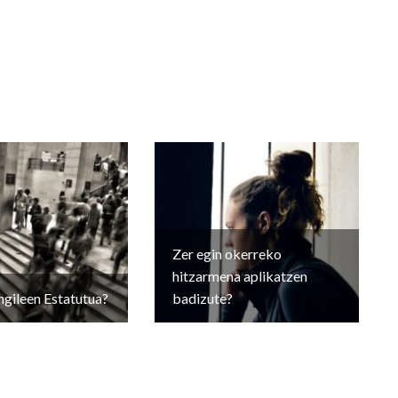
Zer egin okerreko
hitzarmena aplikatzen
ngileen Estatutua?
badizute?