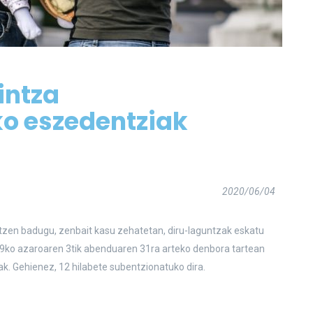
intza
o eszedentziak
2020/06/04
tzen badugu, zenbait kasu zehatetan, diru-laguntzak eskatu
19ko azaroaren 3tik abenduaren 31ra arteko denbora tartean
ak. Gehienez, 12 hilabete subentzionatuko dira.