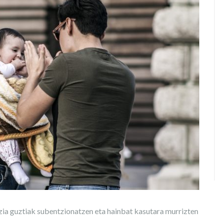
a guztiak subentzionatzen eta hainbat kasutara murrizten