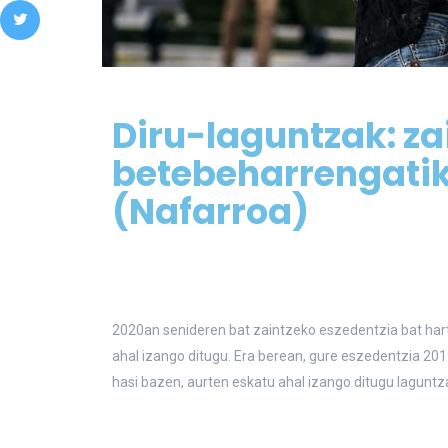
Diru-laguntzak: za
betebeharrengatik
(Nafarroa)
2020an senideren bat zaintzeko eszedentzia bat har
ahal izango ditugu. Era berean, gure eszedentzia 20
hasi bazen, aurten eskatu ahal izango ditugu laguntz