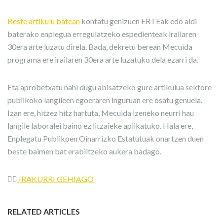
Beste artikulu batean
kontatu genizuen ERTEak edo aldi
baterako enplegua erregulatzeko espedienteak irailaren
30era arte luzatu direla. Bada, dekretu berean Mecuida
programa ere irailaren 30era arte luzatuko dela ezarri da.
Eta aprobetxatu nahi dugu abisatzeko gure artikulua sektore
publikoko langileen egoeraren inguruan ere osatu genuela.
Izan ere, hitzez hitz hartuta, Mecuida izeneko neurri hau
langile laboralei baino ez litzaieke aplikatuko. Hala ere,
Enplegatu Publikoen Oinarrizko Estatutuak onartzen duen
beste baimen bat erabiltzeko aukera badago.
👉🏼
IRAKURRI GEHIAGO
RELATED ARTICLES