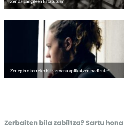
Zer da Langileen Estatutua?
Zer egin okerreko hitzarmena aplikatzen badizute?
Zerbaiten bila zabiltza? Sartu hona