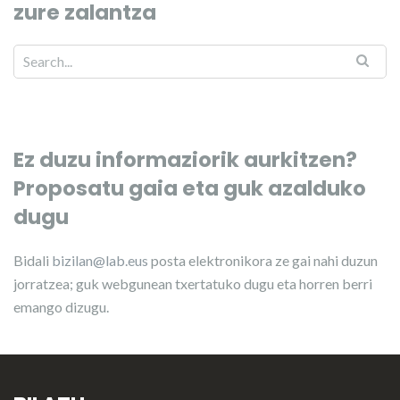
zure zalantza
Ez duzu informaziorik aurkitzen?
Proposatu gaia eta guk azalduko
dugu
Bidali
bizilan@lab.eus
posta elektronikora ze gai nahi duzun
jorratzea; guk webgunean txertatuko dugu eta horren berri
emango dizugu.