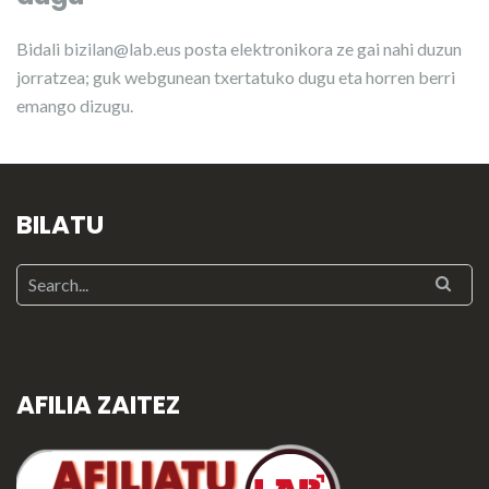
Bidali
bizilan@lab.eus
posta elektronikora ze gai nahi duzun
jorratzea; guk webgunean txertatuko dugu eta horren berri
emango dizugu.
BILATU
AFILIA ZAITEZ