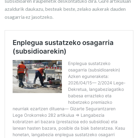
subsidioaren iraupenetik deskontatuko dira. Gure artikuluan
azaldurik daukazu, besteak beste, zelako aukerak dauden
osagarria ez jasotzeko.