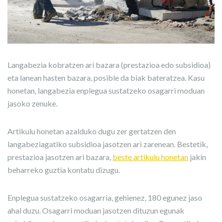
Langabezia kobratzen ari bazara (prestazioa edo subsidioa)
eta lanean hasten bazara, posible da biak bateratzea. Kasu
honetan, langabezia enplegua sustatzeko osagarri moduan
jasoko zenuke.
Artikulu honetan azalduko dugu zer gertatzen den
langabeziagatiko subsidioa jasotzen ari zarenean. Bestetik,
prestazioa jasotzen ari bazara,
beste artikulu honetan
jakin
beharreko guztia kontatu dizugu.
Enplegua sustatzeko osagarria, gehienez, 180 egunez jaso
ahal duzu. Osagarri moduan jasotzen dituzun egunak