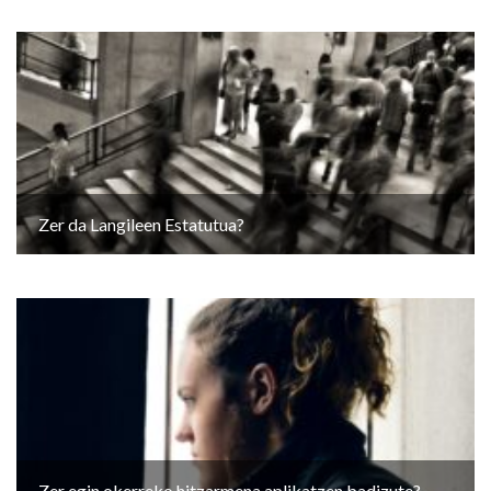
Zer da Langileen Estatutua?
Zer egin okerreko hitzarmena aplikatzen badizute?