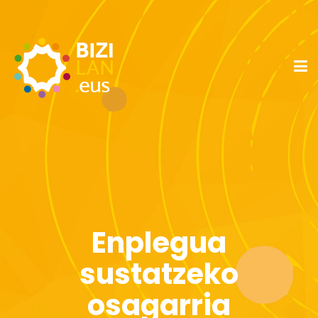
Enplegua
sustatzeko
osagarria