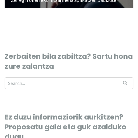
Zerbaiten bila zabiltza? Sartu hona
zure zalantza
Ez duzu informaziorik aurkitzen?
Proposatu gaia eta guk azalduko
dugu