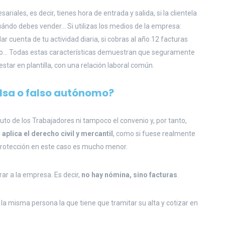
ariales, es decir, tienes hora de entrada y salida, si la clientela
uándo debes vender… Si utilizas los medios de la empresa:
ar cuenta de tu actividad diaria, si cobras al año 12 facturas
to… Todas estas características demuestran que seguramente
star en plantilla, con una relación laboral común.
lsa o falso autónomo
?
tuto de los Trabajadores ni tampoco el convenio y, por tanto,
 aplica el derecho civil y mercantil
, como si fuese realmente
 protección en este caso es mucho menor.
rar a la empresa. Es decir,
no hay nómina, sino facturas
.
s la misma persona la que tiene que tramitar su alta y cotizar en