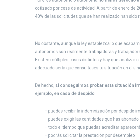
• Si eres autónomo o autónoma
no tienes derecho a
cotizado por cese de actividad. A partir de enero de 20
40% de las solicitudes que se han realizado han sido
No obstante, aunque la ley establezca lo que acabam
autónomos son realmente trabajadoras y trabajadores
Existen múltiples casos distintos y hay que analizar c
adecuado sería que consultases tu situación en el sin
De hecho,
si conseguimos probar esta situación ir
ejemplo, en caso de despido
:
– puedes recibir la indemnización por despido 
– puedes exigir las cantidades que has abonado
– todo el tiempo que puedas acreditar aparecerá 
– podrás solicitar la prestación por desempleo