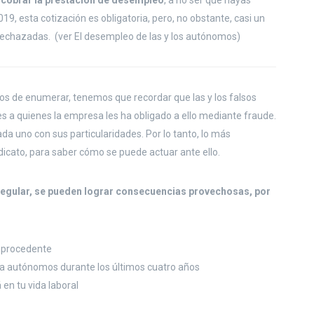
 cobrar la prestación de desempleo
, a no ser que hayas
19, esta cotización es obligatoria, pero, no obstante, casi un
 rechazadas. (ver El desempleo de las y los autónomos)
os de enumerar, tenemos que recordar que las y los falsos
 a quienes la empresa les ha obligado a ello mediante fraude.
ada uno con sus particularidades. Por lo tanto, lo más
dicato, para saber cómo se puede actuar ante ello.
regular, se pueden lograr consecuencias provechosas, por
improcedente
 a autónomos durante los últimos cuatro años
en tu vida laboral