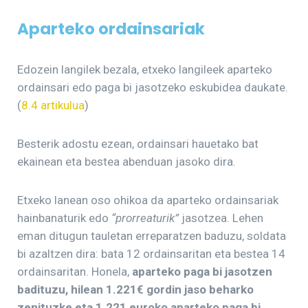
Aparteko
ordainsariak
Edozein langilek bezala, etxeko langileek aparteko
ordainsari edo paga bi jasotzeko eskubidea daukate.
(
8.4 artikulua
)
Besterik adostu ezean, ordainsari hauetako bat
ekainean eta bestea abenduan jasoko dira.
Etxeko lanean oso ohikoa da aparteko ordainsariak
hainbanaturik edo
“prorreaturik”
jasotzea. Lehen
eman ditugun tauletan erreparatzen baduzu, soldata
bi azaltzen dira: bata 12 ordainsaritan eta bestea 14
ordainsaritan. Honela,
aparteko paga bi jasotzen
badituzu, hilean 1.221€ gordin jaso beharko
zenituzke eta 1.221 euroko aparteko paga bi.