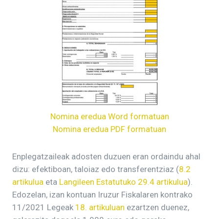
Nomina eredua Word formatuan
Nomina eredua PDF formatuan
Enplegatzaileak adosten duzuen eran ordaindu ahal
dizu: efektiboan, taloiaz edo transferentziaz (
8.2
artikulua
eta
Langileen Estatutuko 29.4 artikulua
).
Edozelan, izan kontuan Iruzur Fiskalaren kontrako
11/2021 Legeak
18. artikuluan
ezartzen duenez,