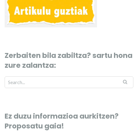
Zerbaiten bila zabiltza? sartu hona
zure zalantza:
Ez duzu informazioa aurkitzen?
Proposatu gaia!