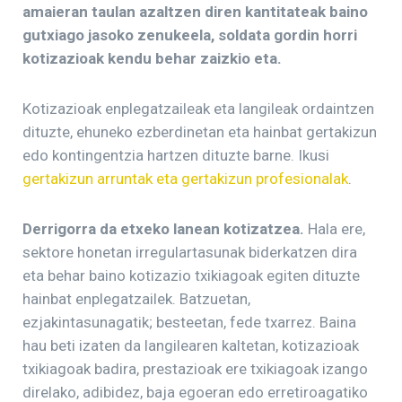
amaieran taulan azaltzen diren kantitateak baino
gutxiago jasoko zenukeela, soldata gordin horri
kotizazioak kendu behar zaizkio eta.
Kotizazioak enplegatzaileak eta langileak ordaintzen
dituzte, ehuneko ezberdinetan eta hainbat gertakizun
edo kontingentzia hartzen dituzte barne. Ikusi
gertakizun arruntak eta gertakizun profesionalak
.
Derrigorra da etxeko lanean kotizatzea.
Hala ere,
sektore honetan irregulartasunak biderkatzen dira
eta behar baino kotizazio txikiagoak egiten dituzte
hainbat enplegatzailek. Batzuetan,
ezjakintasunagatik; besteetan, fede txarrez. Baina
hau beti izaten da langilearen kaltetan, kotizazioak
txikiagoak badira, prestazioak ere txikiagoak izango
direlako, adibidez, baja egoeran edo erretiroagatiko