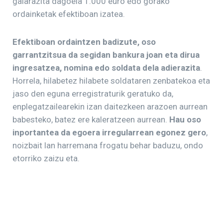
galarazita dagoela 1.000 euro edo gorako
ordainketak efektiboan izatea.
Efektiboan ordaintzen badizute, oso
garrantzitsua da segidan bankura joan eta dirua
ingresatzea, nomina edo soldata dela adierazita
.
Horrela, hilabetez hilabete soldataren zenbatekoa eta
jaso den eguna erregistraturik geratuko da,
enplegatzailearekin izan daitezkeen arazoen aurrean
babesteko, batez ere kaleratzeen aurrean.
Hau oso
inportantea da egoera irregularrean egonez gero
,
noizbait lan harremana frogatu behar baduzu, ondo
etorriko zaizu eta.