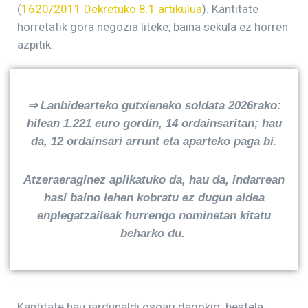
(
1620/2011 Dekretuko 8.1 artikulua
). Kantitate
horretatik gora negozia liteke, baina sekula ez horren
azpitik.
⇒
Lanbidearteko gutxieneko soldata 2026rako:
hilean 1.221 euro gordin, 14 ordainsaritan; hau
da, 12 ordainsari arrunt eta aparteko paga bi
.
Atzeraeraginez aplikatuko da, hau da, indarrean
hasi baino lehen kobratu ez dugun aldea
enplegatzaileak hurrengo nominetan kitatu
beharko du.
Kantitate hau jardunaldi osoari dagokio; bestela