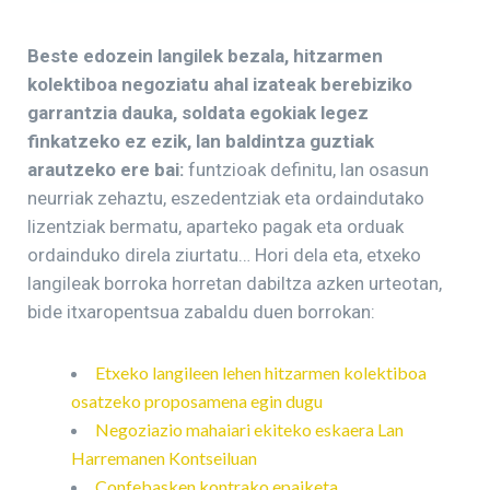
Beste edozein langilek bezala, hitzarmen
kolektiboa negoziatu ahal izateak berebiziko
garrantzia dauka, soldata egokiak legez
finkatzeko ez ezik, lan baldintza guztiak
arautzeko ere bai:
funtzioak definitu, lan osasun
neurriak zehaztu, eszedentziak eta ordaindutako
lizentziak bermatu, aparteko pagak eta orduak
ordainduko direla ziurtatu… Hori dela eta, etxeko
langileak borroka horretan dabiltza azken urteotan,
bide itxaropentsua zabaldu duen borrokan:
Etxeko langileen lehen hitzarmen kolektiboa
osatzeko proposamena egin dugu
Negoziazio mahaiari ekiteko eskaera Lan
Harremanen Kontseiluan
Confebasken kontrako epaiketa