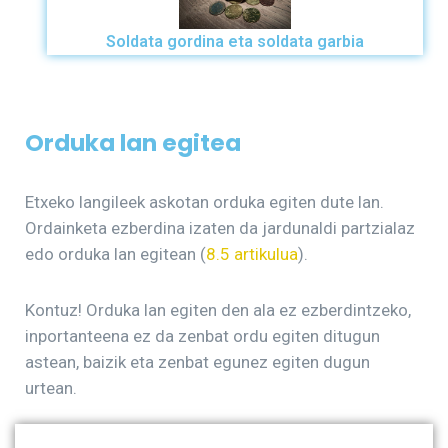
Soldata gordina eta soldata garbia
Orduka lan egitea
Etxeko langileek askotan orduka egiten dute lan.
Ordainketa ezberdina izaten da jardunaldi partzialaz
edo orduka lan egitean (
8.5 artikulua
).
Kontuz! Orduka lan egiten den ala ez ezberdintzeko,
inportanteena ez da zenbat ordu egiten ditugun
astean, baizik eta zenbat egunez egiten dugun
urtean.