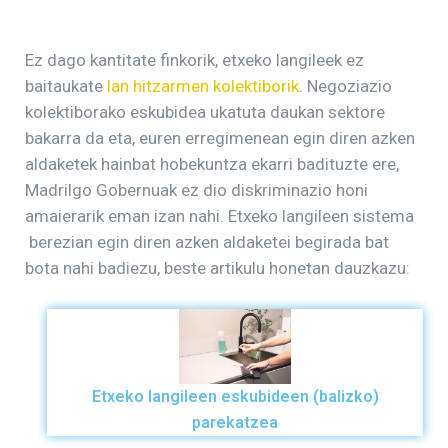
Ez dago kantitate finkorik, etxeko langileek ez
baitaukate
lan hitzarmen kolektiborik
. Negoziazio
kolektiborako eskubidea ukatuta daukan sektore
bakarra da eta, euren erregimenean egin diren azken
aldaketek hainbat hobekuntza ekarri badituzte ere,
Madrilgo Gobernuak ez dio diskriminazio honi
amaierarik eman izan nahi. Etxeko langileen sistema
berezian egin diren azken aldaketei begirada bat
bota nahi badiezu, beste artikulu honetan dauzkazu:
Etxeko langileen eskubideen (balizko)
parekatzea