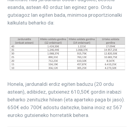
esanda, astean 40 orduz lan eginez gero. Ordu
gutxiagoz lan egiten bada, minimoa proportzionalki
kalkulatu beharko da:
Honela, jardunaldi erdiz egiten baduzu (20 ordu
astean), adibidez, gutxienez 610,50€ gordin irabazi
beharko zenituzke hilean (eta aparteko paga bi jaso).
650€ edo 700€ adostu daitezke, baina inoiz ez 567
euroko gutxieneko horretatik behera.