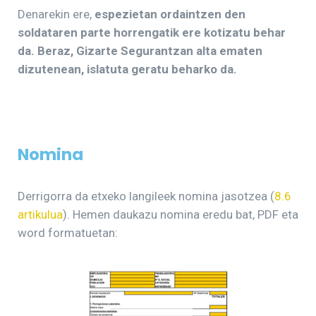
Denarekin ere,
espezietan ordaintzen den
soldataren parte horrengatik ere kotizatu behar
da. Beraz, Gizarte Segurantzan alta ematen
dizutenean, islatuta geratu beharko da.
Nomina
Derrigorra da etxeko langileek nomina jasotzea (
8.6
artikulua
). Hemen daukazu nomina eredu bat, PDF eta
word formatuetan: