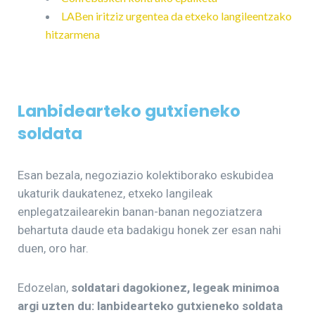
LABen iritziz urgentea da etxeko langileentzako
hitzarmena
Lanbidearteko gutxieneko
soldata
Esan bezala, negoziazio kolektiborako eskubidea
ukaturik daukatenez, etxeko langileak
enplegatzailearekin banan-banan negoziatzera
behartuta daude eta badakigu honek zer esan nahi
duen, oro har.
Edozelan,
soldatari dagokionez, legeak minimoa
argi uzten du: lanbidearteko gutxieneko soldata