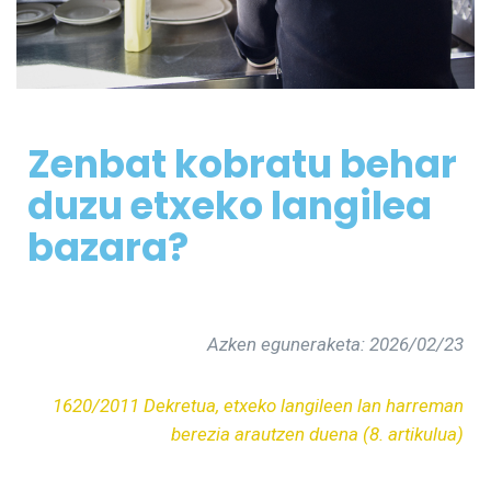
Zenbat kobratu behar
duzu etxeko langilea
bazara?
Azken eguneraketa: 202
6
/
02
/
23
1620/2011 Dekretua, etxeko langileen lan harreman
berezia arautzen duena (8. artikulua)