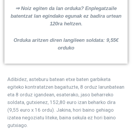
⇒
Noiz egiten da lan orduka? Enplegatzaile
batentzat lan egindako egunak ez badira urtean
120ra heltzen.
Orduka aritzen diren langileen soldata: 9,55€
orduko
Adibidez, asteburu batean etxe baten garbiketa
egiteko kontratatzen bagaituzte, 8 orduz larunbatean
eta 8 orduz igandean, esaterako, jaso beharreko
soldata, gutxienez, 152,80 euro izan beharko dira
(9,55 euro x 16 ordu). Jakina, hori baino gehiago
izatea negoziatu liteke, baina sekula ez hori baino
gutxiago.