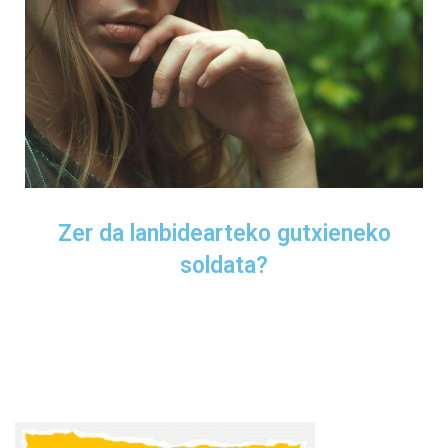
Zer da lanbidearteko gutxieneko
soldata?