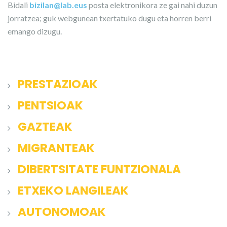
Bidali
bizilan@lab.eus
posta elektronikora ze gai nahi duzun
jorratzea; guk webgunean txertatuko dugu eta horren berri
emango dizugu.
PRESTAZIOAK
PENTSIOAK
GAZTEAK
MIGRANTEAK
DIBERTSITATE FUNTZIONALA
ETXEKO LANGILEAK
AUTONOMOAK