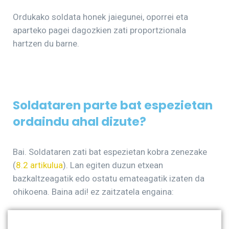
Ordukako soldata honek jaiegunei, oporrei eta
aparteko pagei dagozkien zati proportzionala
hartzen du barne.
Soldataren parte bat espezietan
ordaindu ahal dizute?
Bai. Soldataren zati bat espezietan kobra zenezake
(
8.2 artikulua
). Lan egiten duzun etxean
bazkaltzeagatik edo ostatu emateagatik izaten da
ohikoena. Baina adi! ez zaitzatela engaina: