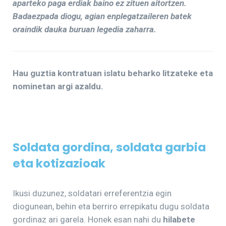
aparteko paga erdiak baino ez zituen aitortzen.
Badaezpada diogu, agian enplegatzaileren batek
oraindik dauka buruan legedia zaharra.
Hau guztia kontratuan islatu beharko litzateke eta
nominetan argi azaldu.
Soldata gordina, soldata garbia
eta kotizazioak
Ikusi duzunez, soldatari erreferentzia egin
diogunean, behin eta berriro errepikatu dugu soldata
gordinaz ari garela. Honek esan nahi du
hilabete