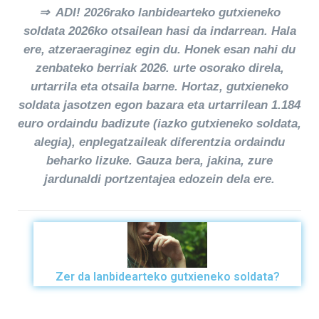
⇒ ADI! 2026rako lanbidearteko gutxieneko
soldata 2026ko otsailean hasi da indarrean. Hala
ere, atzeraeraginez egin du. Honek esan nahi du
zenbateko berriak 2026. urte osorako direla,
urtarrila eta otsaila barne. Hortaz, gutxieneko
soldata jasotzen egon bazara eta urtarrilean 1.184
euro ordaindu badizute (iazko gutxieneko soldata,
alegia), enplegatzaileak diferentzia ordaindu
beharko lizuke. Gauza bera, jakina, zure
jardunaldi portzentajea edozein dela ere.
Zer da lanbidearteko gutxieneko soldata?