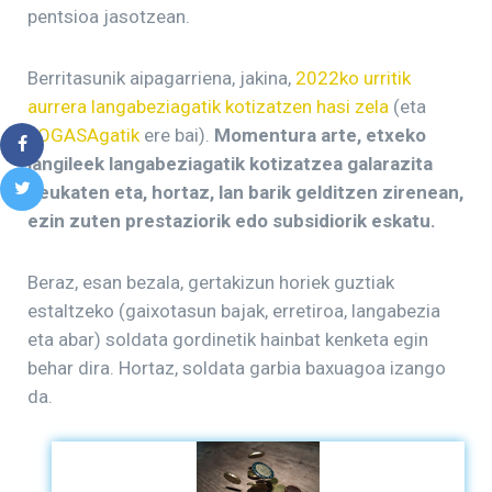
pentsioa jasotzean.
Berritasunik aipagarriena, jakina,
2022ko urritik
aurrera langabeziagatik kotizatzen hasi zela
(eta
FOGASAgatik
ere bai).
Momentura arte, etxeko
langileek langabeziagatik kotizatzea galarazita
zeukaten eta, hortaz, lan barik gelditzen zirenean,
ezin zuten prestaziorik edo subsidiorik eskatu.
Beraz, esan bezala, gertakizun horiek guztiak
estaltzeko (gaixotasun bajak, erretiroa, langabezia
eta abar) soldata gordinetik hainbat kenketa egin
behar dira. Hortaz, soldata garbia baxuagoa izango
da.