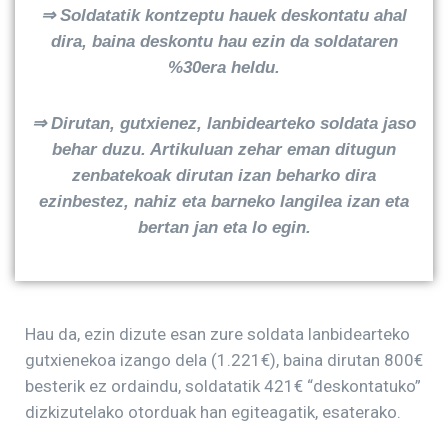
⇒ Soldatatik kontzeptu hauek deskontatu ahal
dira, baina deskontu hau ezin da soldataren
%30era heldu.
⇒ Dirutan, gutxienez, lanbidearteko soldata jaso
behar duzu. Artikuluan zehar eman ditugun
zenbatekoak dirutan izan beharko dira
ezinbestez, nahiz eta barneko langilea izan eta
bertan jan eta lo egin.
Hau da, ezin dizute esan zure soldata lanbidearteko
gutxienekoa izango dela (1.221€), baina dirutan 800€
besterik ez ordaindu, soldatatik 421€ “deskontatuko”
dizkizutelako otorduak han egiteagatik, esaterako.