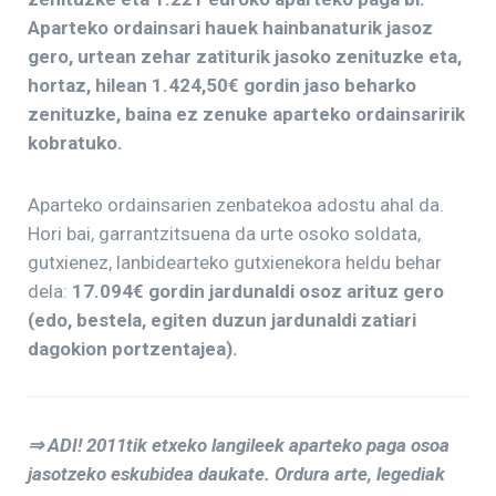
Aparteko ordainsari hauek hainbanaturik jasoz
gero, urtean zehar zatiturik jasoko zenituzke eta,
hortaz, hilean 1.424,50€ gordin jaso beharko
zenituzke, baina ez zenuke aparteko ordainsaririk
kobratuko.
Aparteko ordainsarien zenbatekoa adostu ahal da.
Hori bai, garrantzitsuena da urte osoko soldata,
gutxienez, lanbidearteko gutxienekora heldu behar
dela:
17.094€ gordin jardunaldi osoz arituz gero
(edo, bestela, egiten duzun jardunaldi zatiari
dagokion portzentajea).
⇒ ADI! 2011tik etxeko langileek aparteko paga osoa
jasotzeko eskubidea daukate. Ordura arte, legediak