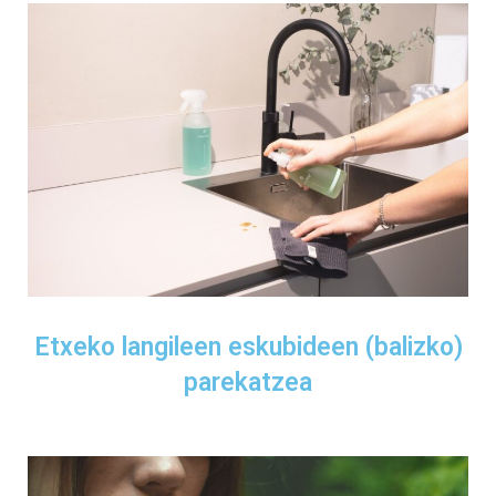
Etxeko langileen eskubideen (balizko)
parekatzea