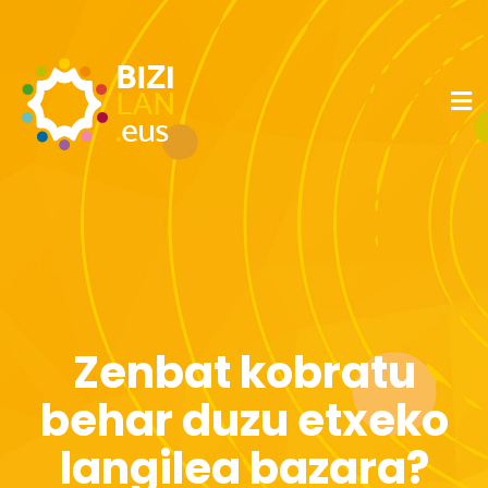
Zenbat kobratu
behar duzu etxeko
langilea bazara?