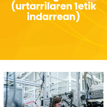
(urtarrilaren 1etik
indarrean)