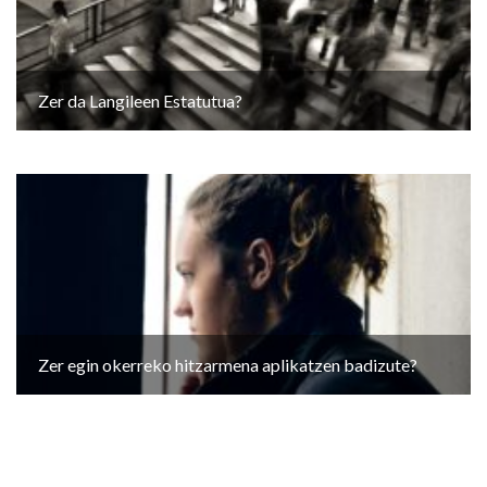
Zer da Langileen Estatutua?
Zer egin okerreko hitzarmena aplikatzen badizute?