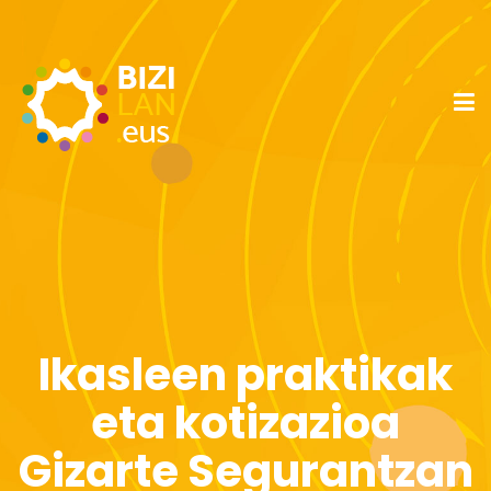
Ikasleen praktikak
eta kotizazioa
Gizarte Segurantzan