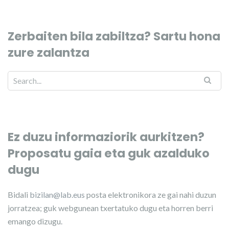
Zerbaiten bila zabiltza? Sartu hona
zure zalantza
Ez duzu informaziorik aurkitzen?
Proposatu gaia eta guk azalduko
dugu
Bidali
bizilan@lab.eus
posta elektronikora ze gai nahi duzun
jorratzea; guk webgunean txertatuko dugu eta horren berri
emango dizugu.