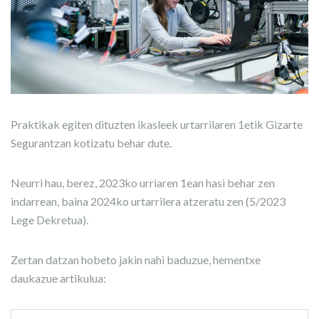
Praktikak egiten dituzten ikasleek urtarrilaren 1etik Gizarte
Segurantzan kotizatu behar dute.
Neurri hau, berez, 2023ko urriaren 1ean hasi behar zen
indarrean, baina 2024ko urtarrilera atzeratu zen (5/2023
Lege Dekretua).
Zertan datzan hobeto jakin nahi baduzue, hementxe
daukazue artikulua: