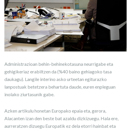
Administrazioan behin-behinekotasuna neurrigabe eta
gehigikeriaz erabiltzen da (%40 baino gehiagoko tasa
daukagu). Langile interino asko urteetan egiturazko
lanpostuak betetzera behartuta daude, euren enpleguan
inolako ziurtasunik gabe.
Azken artikulu honetan Europako epaia eta, gerora,
Alacanten izan den beste bat azaldu dizkizuegu. Hala ere,
aurreratzen dizuegu Europatik ez dela etorri hainbat eta