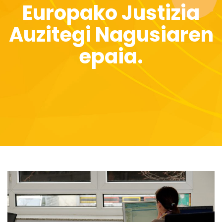
Europako Justizia
Auzitegi Nagusiaren
epaia.