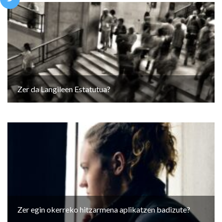
Zer da Langileen Estatutua?
Zer egin okerreko hitzarmena aplikatzen badizute?