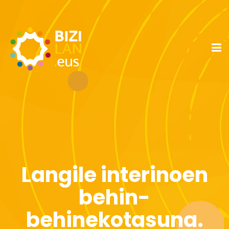
Langile interinoen
behin-
behinekotasuna.