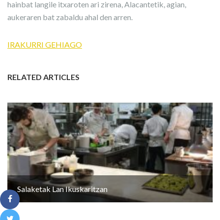
hainbat langile itxaroten ari zirena, Alacantetik, agian,
aukeraren bat zabaldu ahal den arren.
IRAKURRI GEHIAGO
RELATED ARTICLES
Salaketak Lan Ikuskaritzan