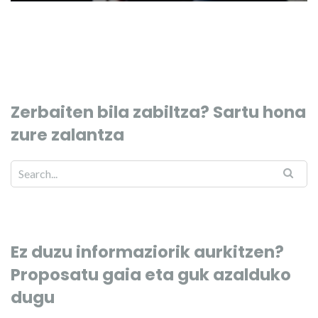
Zerbaiten bila zabiltza? Sartu hona
zure zalantza
Ez duzu informaziorik aurkitzen?
Proposatu gaia eta guk azalduko
dugu