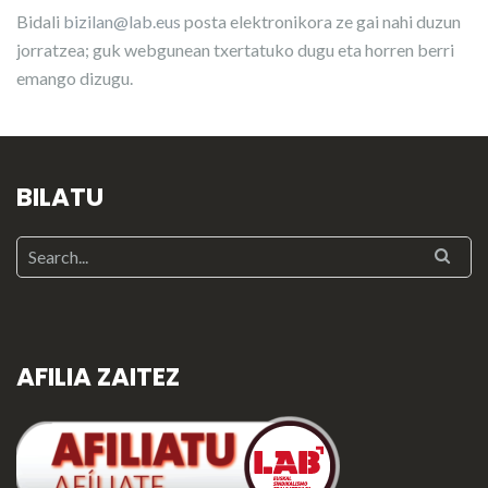
Bidali
bizilan@lab.eus
posta elektronikora ze gai nahi duzun
jorratzea; guk webgunean txertatuko dugu eta horren berri
emango dizugu.
BILATU
AFILIA ZAITEZ