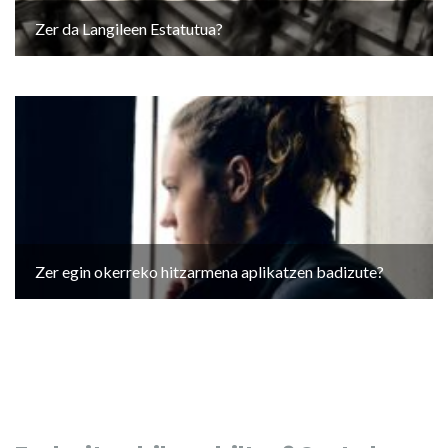
Zer da Langileen Estatutua?
Zer egin okerreko hitzarmena aplikatzen badizute?