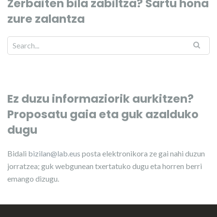
Zerbaiten bila zabiltza? Sartu hona
zure zalantza
Ez duzu informaziorik aurkitzen?
Proposatu gaia eta guk azalduko
dugu
Bidali
bizilan@lab.eus
posta elektronikora ze gai nahi duzun
jorratzea; guk webgunean txertatuko dugu eta horren berri
emango dizugu.