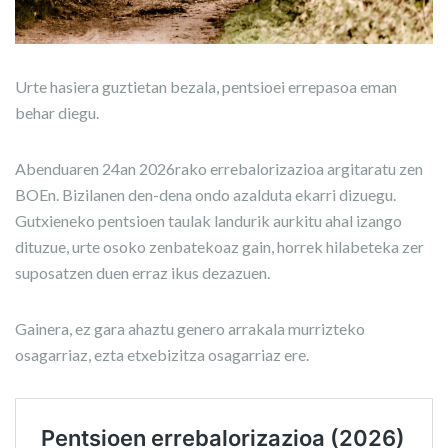
Urte hasiera guztietan bezala, pentsioei errepasoa eman
behar diegu.
Abenduaren 24an 2026rako errebalorizazioa argitaratu zen
BOEn. Bizilanen den-dena ondo azalduta ekarri dizuegu.
Gutxieneko pentsioen taulak landurik aurkitu ahal izango
dituzue, urte osoko zenbatekoaz gain, horrek hilabeteka zer
suposatzen duen erraz ikus dezazuen.
Gainera, ez gara ahaztu genero arrakala murrizteko
osagarriaz, ezta etxebizitza osagarriaz ere.