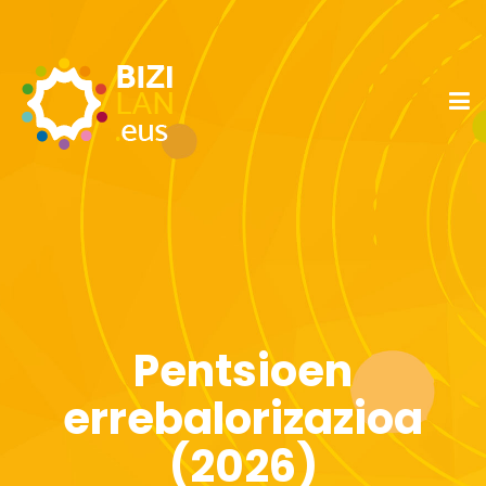
Pentsioen
errebalorizazioa
(2026)