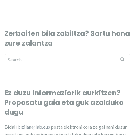
Zerbaiten bila zabiltza? Sartu hona
zure zalantza
Ez duzu informaziorik aurkitzen?
Proposatu gaia eta guk azalduko
dugu
Bidali
bizilan@lab.eus
posta elektronikora ze gai nahi duzun
jorratzea; guk webgunean txertatuko dugu eta horren berri