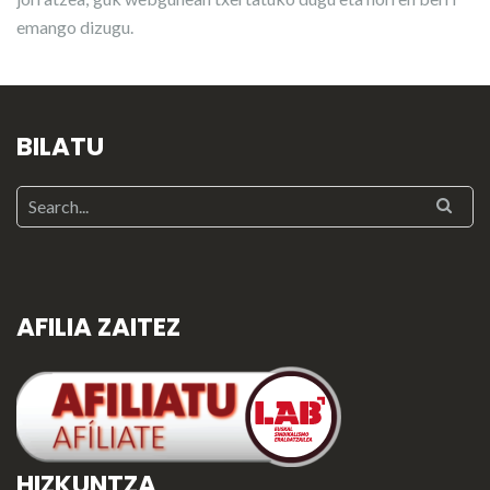
emango dizugu.
BILATU
AFILIA ZAITEZ
HIZKUNTZA