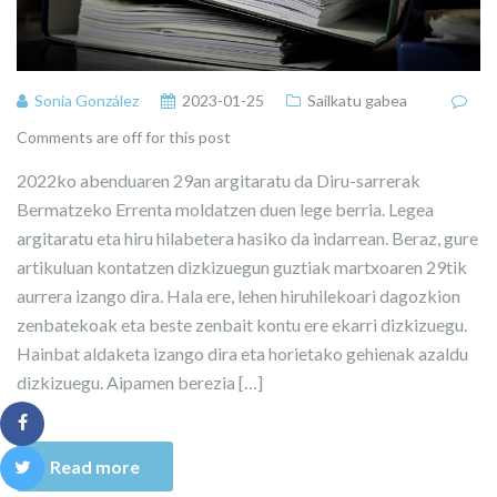
Sonia González
2023-01-25
Sailkatu gabea
Comments are off for this post
2022ko abenduaren 29an argitaratu da Diru-sarrerak
Bermatzeko Errenta moldatzen duen lege berria. Legea
argitaratu eta hiru hilabetera hasiko da indarrean. Beraz, gure
artikuluan kontatzen dizkizuegun guztiak martxoaren 29tik
aurrera izango dira. Hala ere, lehen hiruhilekoari dagozkion
zenbatekoak eta beste zenbait kontu ere ekarri dizkizuegu.
Hainbat aldaketa izango dira eta horietako gehienak azaldu
dizkizuegu. Aipamen berezia […]
Read more