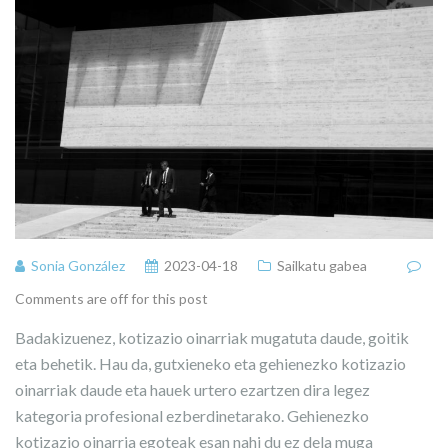
Sonia González
2023-04-18
Sailkatu gabea
Comments are off for this post
Badakizuenez, kotizazio oinarriak mugatuta daude, goitik
eta behetik. Hau da, gutxieneko eta gehienezko kotizazio
oinarriak daude eta hauek urtero ezartzen dira legez
kategoria profesional ezberdinetarako. Gehienezko
kotizazio oinarria egoteak esan nahi du ez dela muga