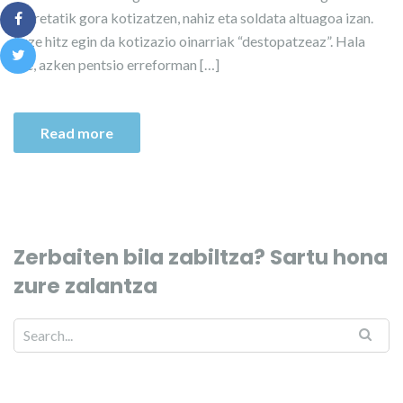
horretatik gora kotizatzen, nahiz eta soldata altuagoa izan.
Luze hitz egin da kotizazio oinarriak “destopatzeaz”. Hala
ere, azken pentsio erreforman […]
Read more
Zerbaiten bila zabiltza? Sartu hona
zure zalantza