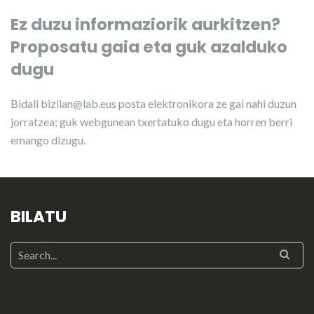
Ez duzu informaziorik aurkitzen?
Proposatu gaia eta guk azalduko
dugu
Bidali
bizilan@lab.eus
posta elektronikora ze gai nahi duzun
jorratzea; guk webgunean txertatuko dugu eta horren berri
emango dizugu.
BILATU