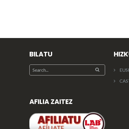
BILATU
HIZ
EUS
CAS
AFILIA ZAITEZ