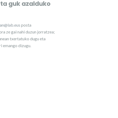
eta guk azalduko
lan@lab.eus
posta
ra ze gai nahi duzun jorratzea;
nean txertatuko dugu eta
ri emango dizugu.