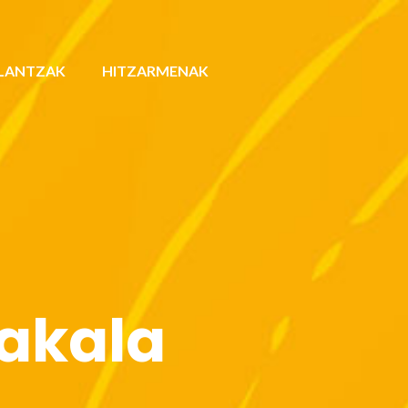
LANTZAK
HITZARMENAK
akala