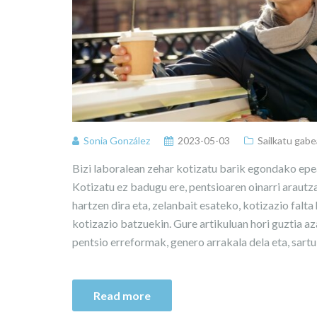
Sonia González
2023-05-03
Sailkatu gabe
Bizi laboralean zehar kotizatu barik egondako epeal
Kotizatu ez badugu ere, pentsioaren oinarri arau
hartzen dira eta, zelanbait esateko, kotizazio falt
kotizazio batzuekin. Gure artikuluan hori guztia az
pentsio erreformak, genero arrakala dela eta, sart
Read more