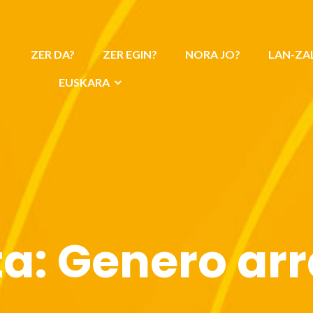
ZER DA?
ZER EGIN?
NORA JO?
LAN-ZA
EUSKARA
ta:
Genero arr