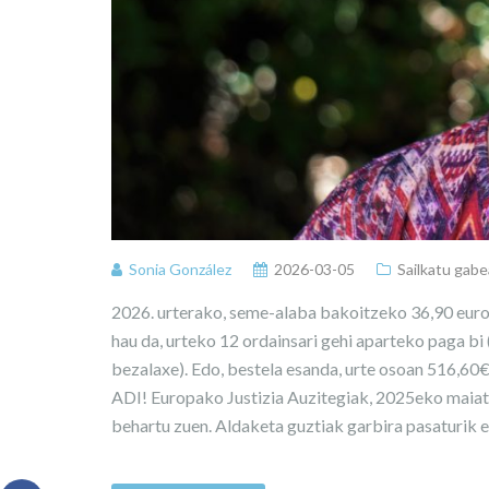
Sonia González
2026-03-05
Sailkatu gabe
2026. urterako, seme-alaba bakoitzeko 36,90 eurok
hau da, urteko 12 ordainsari gehi aparteko paga bi
bezalaxe). Edo, bestela esanda, urte osoan 516,60
ADI! Europako Justizia Auzitegiak, 2025eko maiat
behartu zuen. Aldaketa guztiak garbira pasaturik 