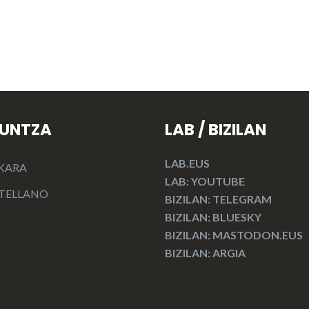
KUNTZA
LAB / BIZILAN
LAB.EUS
KARA
LAB: YOUTUBE
TELLANO
BIZILAN: TELEGRAM
BIZILAN: BLUESKY
BIZILAN: MASTODON.EUS
BIZILAN: ARGIA