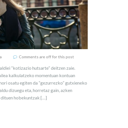
a
Comments are off for this post
diei “kotizazio hutsarte” deitzen zaie.
tzailea kalkulatzeko momentuan kontuan
a hori osatu egiten da “gezurrezko” gutxieneko
aldu dizuegu eta, horretaz gain, azken
u dituen hobekuntzak […]