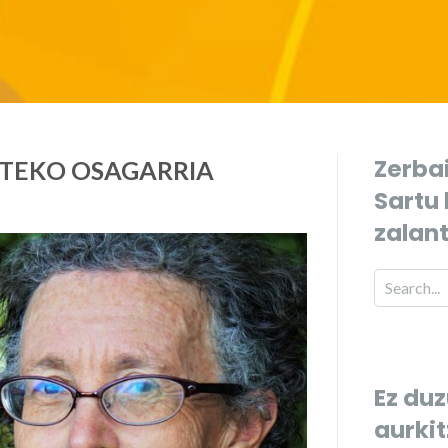
Zerbai
TEKO OSAGARRIA
Sartu
zalan
Ez duz
aurki