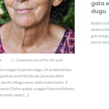
gaia 
dugu
Bidali
bizi
elektroniko
guk webgu
horren ber
a
Comments are off for this post
o osagarria jasoko dugu, 14 ordainsaritan;
 (pentsio kontributiboak jasotzen diren
€ jasoko ditugu seme-alaba bakoitzeko. ‼️
zaren 15eko epaiaz, osagarri hau moldatzera
eta ondo-ondo […]