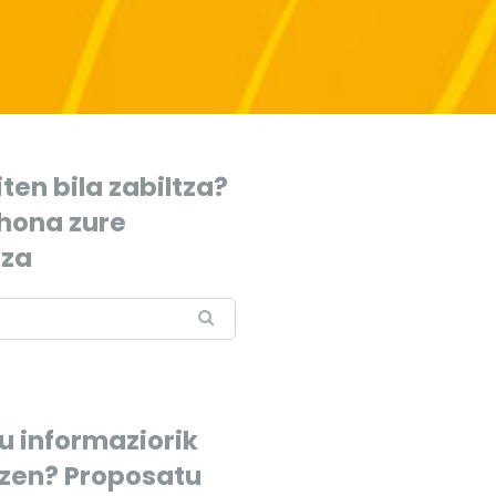
ten bila zabiltza?
 hona zure
tza
u informaziorik
tzen? Proposatu