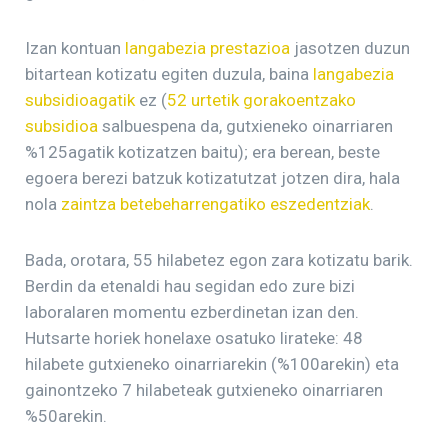
Izan kontuan
langabezia prestazioa
jasotzen duzun
bitartean kotizatu egiten duzula, baina
langabezia
subsidioagatik
ez (
52 urtetik gorakoentzako
subsidioa
salbuespena da, gutxieneko oinarriaren
%125agatik kotizatzen baitu); era berean, beste
egoera berezi batzuk kotizatutzat jotzen dira, hala
nola
zaintza betebeharrengatiko eszedentziak
.
Bada, orotara, 55 hilabetez egon zara kotizatu barik.
Berdin da etenaldi hau segidan edo zure bizi
laboralaren momentu ezberdinetan izan den.
Hutsarte horiek honelaxe osatuko lirateke: 48
hilabete gutxieneko oinarriarekin (%100arekin) eta
gainontzeko 7 hilabeteak gutxieneko oinarriaren
%50arekin.