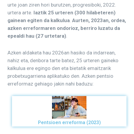
urte joan ziren hori burutzen, progresiboki, 2022.
urtera arte.
Iaztik 25 urteren (300 hilabeteren)
gainean egiten da kalkulua
.
Aurten, 2023an, ordea,
azken erreformaren ondorioz, berriro luzatu da
epealdi hau (27 urtetara)
.
Azken aldaketa hau 2026an hasiko da indarrean,
nahiz eta, denbora tarte batez, 25 urteren gaineko
kalkulua ere egingo den eta bietatik emaitzarik
probetxugarriena aplikatuko den. Azken pentsio
erreformaz gehiago jakin nahi baduzu:
Pentsioen erreforma (2023)