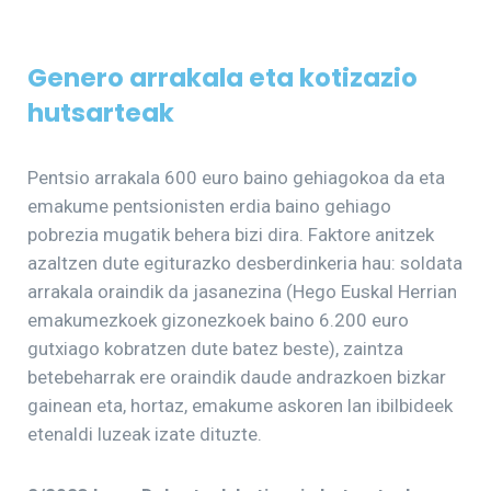
Genero arrakala eta kotizazio
hutsarteak
Pentsio arrakala 600 euro baino gehiagokoa da eta
emakume pentsionisten erdia baino gehiago
pobrezia mugatik behera bizi dira. Faktore anitzek
azaltzen dute egiturazko desberdinkeria hau: soldata
arrakala oraindik da jasanezina (Hego Euskal Herrian
emakumezkoek gizonezkoek baino 6.200 euro
gutxiago kobratzen dute batez beste), zaintza
betebeharrak ere oraindik daude andrazkoen bizkar
gainean eta, hortaz, emakume askoren lan ibilbideek
etenaldi luzeak izate dituzte.