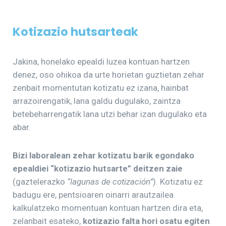
Kotizazio hutsarteak
Jakina, honelako epealdi luzea kontuan hartzen
denez, oso ohikoa da urte horietan guztietan zehar
zenbait momentutan kotizatu ez izana, hainbat
arrazoirengatik, lana galdu dugulako, zaintza
betebeharrengatik lana utzi behar izan dugulako eta
abar.
Bizi laboralean zehar kotizatu barik egondako
epealdiei “kotizazio hutsarte” deitzen zaie
(gaztelerazko
“lagunas de cotización”
). Kotizatu ez
badugu ere, pentsioaren oinarri arautzailea
kalkulatzeko momentuan kontuan hartzen dira eta,
zelanbait esateko,
kotizazio falta hori osatu egiten