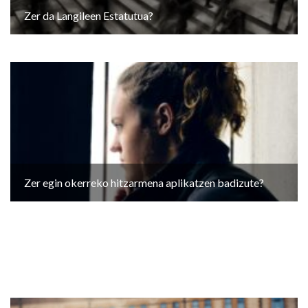
Zer da Langileen Estatutua?
Zer egin okerreko hitzarmena aplikatzen badizute?