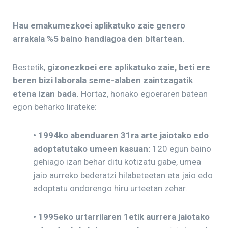
Hau emakumezkoei aplikatuko zaie genero
arrakala %5 baino handiagoa den bitartean.
Bestetik,
gizonezkoei ere aplikatuko zaie, beti ere
beren bizi laborala seme-alaben zaintzagatik
etena izan bada.
Hortaz, honako egoeraren batean
egon beharko lirateke:
• 1994ko abenduaren 31ra arte jaiotako edo
adoptatutako umeen kasuan:
120 egun baino
gehiago izan behar ditu kotizatu gabe, umea
jaio aurreko bederatzi hilabeteetan eta jaio edo
adoptatu ondorengo hiru urteetan zehar.
• 1995eko urtarrilaren 1etik aurrera jaiotako