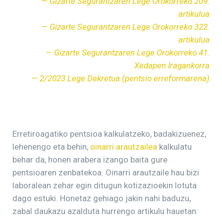
— Gizarte Segurantzaren Lege Orokorreko 209.
artikulua
— Gizarte Segurantzaren Lege Orokorreko 322.
artikulua
— Gizarte Segurantzaren Lege Orokorreko 41.
Xedapen Iragankorra
— 2/2023 Lege Dekretua (pentsio erreformarena)
Erretiroagatiko pentsioa kalkulatzeko, badakizuenez,
lehenengo eta behin,
oinarri arautzailea
kalkulatu
behar da, honen arabera izango baita gure
pentsioaren zenbatekoa. Oinarri arautzaile hau bizi
laboralean zehar egin ditugun kotizazioekin lotuta
dago estuki. Honetaz gehiago jakin nahi baduzu,
zabal daukazu azalduta hurrengo artikulu hauetan: