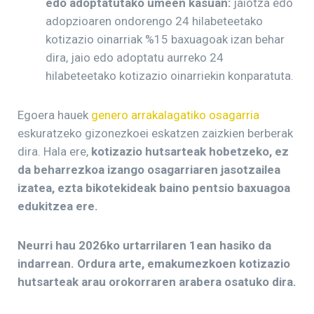
edo adoptatutako umeen kasuan:
jaiotza edo
adopzioaren ondorengo 24 hilabeteetako
kotizazio oinarriak %15 baxuagoak izan behar
dira, jaio edo adoptatu aurreko 24
hilabeteetako kotizazio oinarriekin konparatuta.
Egoera hauek
genero arrakalagatiko osagarria
eskuratzeko gizonezkoei eskatzen zaizkien berberak
dira. Hala ere,
kotizazio hutsarteak hobetzeko, ez
da beharrezkoa izango osagarriaren jasotzailea
izatea, ezta bikotekideak baino pentsio baxuagoa
edukitzea ere.
Neurri hau 2026ko urtarrilaren 1ean hasiko da
indarrean. Ordura arte, emakumezkoen kotizazio
hutsarteak arau orokorraren arabera osatuko dira.