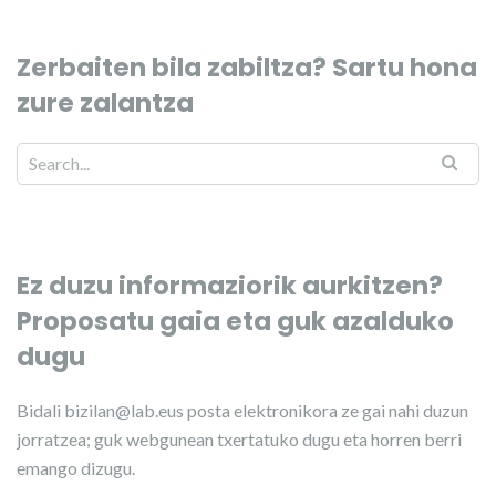
Zerbaiten bila zabiltza? Sartu hona
zure zalantza
Ez duzu informaziorik aurkitzen?
Proposatu gaia eta guk azalduko
dugu
Bidali
bizilan@lab.eus
posta elektronikora ze gai nahi duzun
jorratzea; guk webgunean txertatuko dugu eta horren berri
emango dizugu.