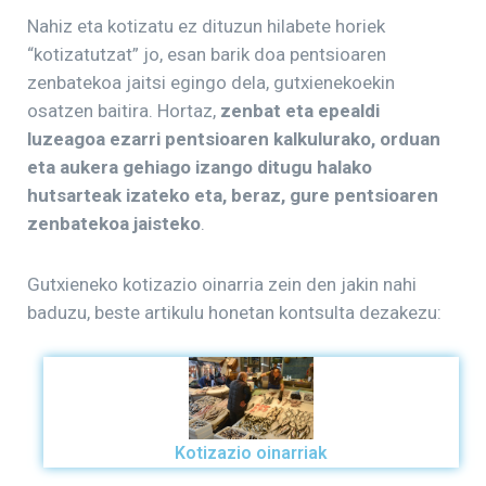
Nahiz eta kotizatu ez dituzun hilabete horiek
“kotizatutzat” jo, esan barik doa pentsioaren
zenbatekoa jaitsi egingo dela, gutxienekoekin
osatzen baitira. Hortaz,
zenbat eta epealdi
luzeagoa ezarri pentsioaren kalkulurako, orduan
eta aukera gehiago izango ditugu halako
hutsarteak izateko eta, beraz, gure pentsioaren
zenbatekoa jaisteko
.
Gutxieneko kotizazio oinarria zein den jakin nahi
baduzu, beste artikulu honetan kontsulta dezakezu:
Kotizazio oinarriak