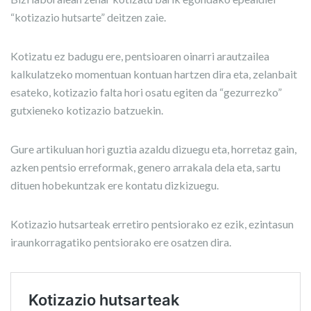
“kotizazio hutsarte” deitzen zaie.
Kotizatu ez badugu ere, pentsioaren oinarri arautzailea
kalkulatzeko momentuan kontuan hartzen dira eta, zelanbait
esateko, kotizazio falta hori osatu egiten da “gezurrezko”
gutxieneko kotizazio batzuekin.
Gure artikuluan hori guztia azaldu dizuegu eta, horretaz gain,
azken pentsio erreformak, genero arrakala dela eta, sartu
dituen hobekuntzak ere kontatu dizkizuegu.
Kotizazio hutsarteak erretiro pentsiorako ez ezik, ezintasun
iraunkorragatiko pentsiorako ere osatzen dira.