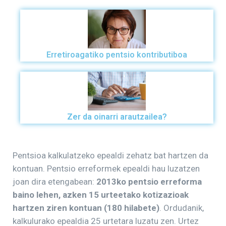
Erretiroagatiko pentsio kontributiboa
Zer da oinarri arautzailea?
Pentsioa kalkulatzeko epealdi zehatz bat hartzen da
kontuan. Pentsio erreformek epealdi hau luzatzen
joan dira etengabean:
2013ko pentsio erreforma
baino lehen, azken 15 urteetako kotizazioak
hartzen ziren kontuan (180 hilabete)
. Ordudanik,
kalkulurako epealdia 25 urtetara luzatu zen. Urtez