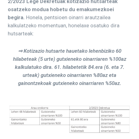
2/2023 Lege Dekretuak kotizazio hutsarteak
osatzeko modua hobetu du emakumezkoei
begira.
Honela, pentsioen oinarri arautzailea
kalkulatzeko momentuan, honelaxe osatuko dira
hutsarteak:
⇒ Kotizazio hutsarte hauetako lehenbiziko 60
hilabeteak (5 urte) gutxieneko oinarriaren %100az
kalkulatuko dira. 61. hilabetetik 84.era (6. eta 7.
urteak) gutxieneko oinarriaren %80az eta
gainontzekoak gutxieneko oinarriaren %50az.