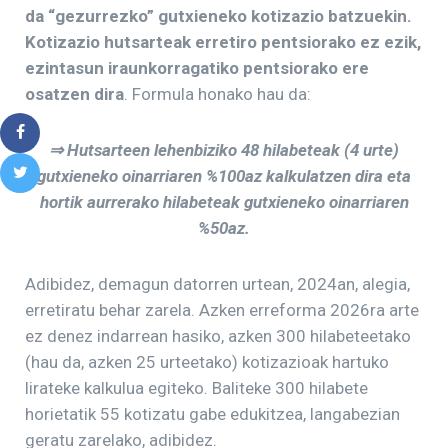
da “gezurrezko” gutxieneko kotizazio batzuekin.
Kotizazio hutsarteak erretiro pentsiorako ez ezik,
ezintasun iraunkorragatiko pentsiorako ere
osatzen dira
. Formula honako hau da:
⇒ Hutsarteen lehenbiziko 48 hilabeteak (4 urte)
gutxieneko oinarriaren %100az kalkulatzen dira eta
hortik aurrerako hilabeteak gutxieneko oinarriaren
%50az.
Adibidez, demagun datorren urtean, 2024an, alegia,
erretiratu behar zarela. Azken erreforma 2026ra arte
ez denez indarrean hasiko, azken 300 hilabeteetako
(hau da, azken 25 urteetako) kotizazioak hartuko
lirateke kalkulua egiteko. Baliteke 300 hilabete
horietatik 55 kotizatu gabe edukitzea, langabezian
geratu zarelako, adibidez.