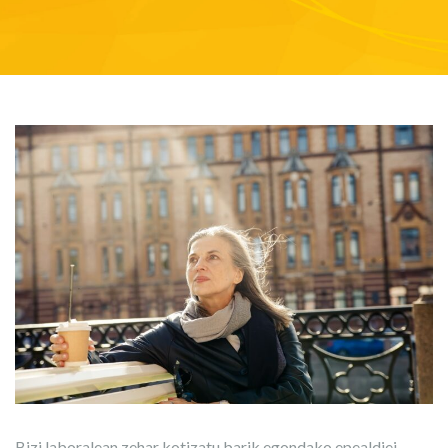
Bizi laboralean zehar kotizatu barik egondako epealdiei