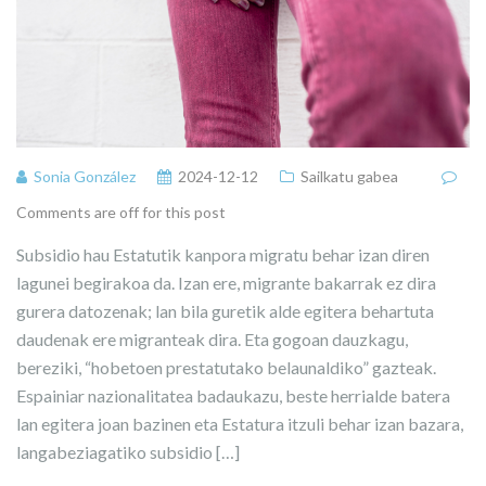
Sonia González
2024-12-12
Sailkatu gabea
Comments are off for this post
Subsidio hau Estatutik kanpora migratu behar izan diren
lagunei begirakoa da. Izan ere, migrante bakarrak ez dira
gurera datozenak; lan bila guretik alde egitera behartuta
daudenak ere migranteak dira. Eta gogoan dauzkagu,
bereziki, “hobetoen prestatutako belaunaldiko” gazteak.
Espainiar nazionalitatea badaukazu, beste herrialde batera
lan egitera joan bazinen eta Estatura itzuli behar izan bazara,
langabeziagatiko subsidio […]