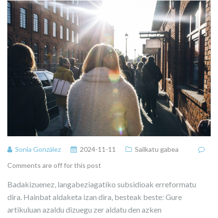
Sonia González
2024-11-11
Sailkatu gabea
Comments are off for this post
Badakizuenez, langabeziagatiko subsidioak erreformatu
dira. Hainbat aldaketa izan dira, besteak beste: Gure
artikuluan azaldu dizuegu zer aldatu den azken