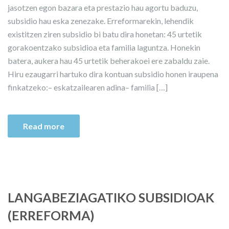
jasotzen egon bazara eta prestazio hau agortu baduzu,
subsidio hau eska zenezake. Erreformarekin, lehendik
existitzen ziren subsidio bi batu dira honetan: 45 urtetik
gorakoentzako subsidioa eta familia laguntza. Honekin
batera, aukera hau 45 urtetik beherakoei ere zabaldu zaie.
Hiru ezaugarri hartuko dira kontuan subsidio honen iraupena
finkatzeko:– eskatzailearen adina– familia […]
Read more
LANGABEZIAGATIKO SUBSIDIOAK
(ERREFORMA)