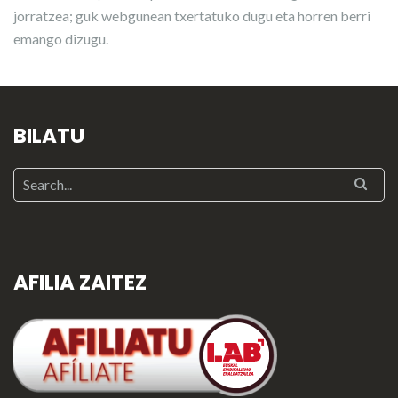
jorratzea; guk webgunean txertatuko dugu eta horren berri
emango dizugu.
BILATU
AFILIA ZAITEZ