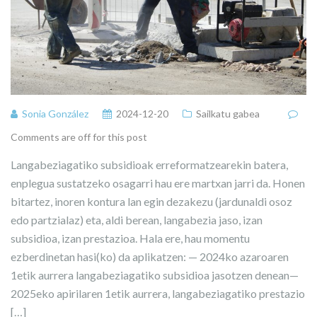
Sonia González
2024-12-20
Sailkatu gabea
Comments are off for this post
Langabeziagatiko subsidioak erreformatzearekin batera,
enplegua sustatzeko osagarri hau ere martxan jarri da. Honen
bitartez, inoren kontura lan egin dezakezu (jardunaldi osoz
edo partzialaz) eta, aldi berean, langabezia jaso, izan
subsidioa, izan prestazioa. Hala ere, hau momentu
ezberdinetan hasi(ko) da aplikatzen: — 2024ko azaroaren
1etik aurrera langabeziagatiko subsidioa jasotzen denean—
2025eko apirilaren 1etik aurrera, langabeziagatiko prestazio
[…]