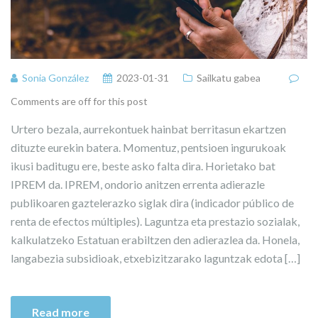
Sonia González
2023-01-31
Sailkatu gabea
Comments are off for this post
Urtero bezala, aurrekontuek hainbat berritasun ekartzen
dituzte eurekin batera. Momentuz, pentsioen ingurukoak
ikusi baditugu ere, beste asko falta dira. Horietako bat
IPREM da. IPREM, ondorio anitzen errenta adierazle
publikoaren gaztelerazko siglak dira (indicador público de
renta de efectos múltiples). Laguntza eta prestazio sozialak,
kalkulatzeko Estatuan erabiltzen den adierazlea da. Honela,
langabezia subsidioak, etxebizitzarako laguntzak edota […]
Read more