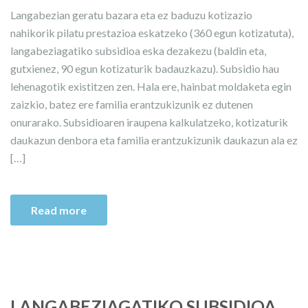
Langabezian geratu bazara eta ez baduzu kotizazio
nahikorik pilatu prestazioa eskatzeko (360 egun kotizatuta),
langabeziagatiko subsidioa eska dezakezu (baldin eta,
gutxienez, 90 egun kotizaturik badauzkazu). Subsidio hau
lehenagotik existitzen zen. Hala ere, hainbat moldaketa egin
zaizkio, batez ere familia erantzukizunik ez dutenen
onurarako. Subsidioaren iraupena kalkulatzeko, kotizaturik
daukazun denbora eta familia erantzukizunik daukazun ala ez
[…]
Read more
LANGABEZIAGATIKO SUBSIDIOA,