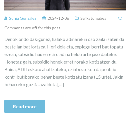
Sonia González
2024-12-06
Sailkatu gabea
Comments are off for this post
Denok ondo dakigunez, halako adinarekin oso zaila izaten da
beste lan bat lortzea. Hori dela eta, enplegu berri bat topatu
ezean, subsidio hau erretiro adina heldu arte jaso daiteke.
Honetaz gain, subsidio honek erretirorako kotizatzen du.
Baina, ADI! eskatu ahal izateko, ezinbestekoa da pentsio
kontributiborako behar beste kotizatu izana (15 urte). Jakin
beharreko guztia azalduta […]
Read more