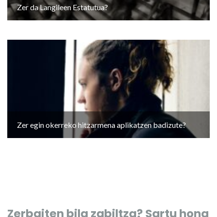
Zer da Langileen Estatutua?
Zer egin okerreko hitzarmena aplikatzen badizute?
Zerbaiten bila zabiltza? Sartu hona