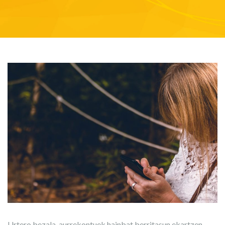
Urtero bezala, aurrekontuek hainbat berritasun ekartzen