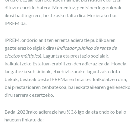
dituzte eurekin batera. Momentuz, pentsioen ingurukoak
ikusi baditugu ere, beste asko falta dira. Horietako bat
IPREM da.
IPREM, ondorio anitzen errenta adierazle publikoaren
gaztelerazko siglak dira (
indicador público de renta de
efectos múltiples
). Laguntza eta prestazio sozialak,
kalkulatzeko Estatuan erabiltzen den adierazlea da. Honela,
langabezia subsidioak, etxebizitzarako laguntzak edota
bekak, besteak beste IPREMaren bitartez kalkulatzen dira,
bai prestazioaren zenbatekoa, bai eskatzailearen gehienezko
diru sarrerak ezartzeko.
Bada, 2023rako adierazle hau %3,6 igo da eta ondoko balio
hauetan finkatu da: