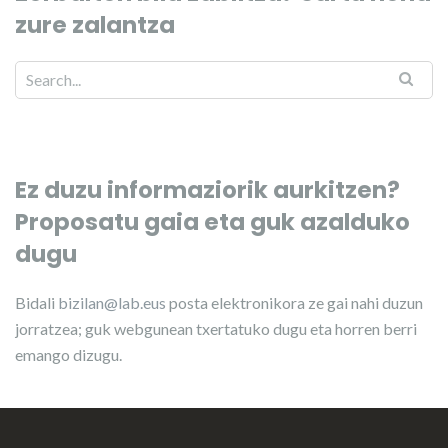
zure zalantza
Ez duzu informaziorik aurkitzen?
Proposatu gaia eta guk azalduko
dugu
Bidali
bizilan@lab.eus
posta elektronikora ze gai nahi duzun
jorratzea; guk webgunean txertatuko dugu eta horren berri
emango dizugu.