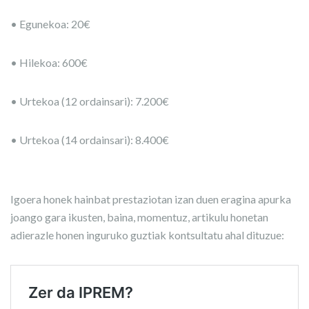
• Egunekoa: 20€
• Hilekoa: 600€
• Urtekoa (12 ordainsari): 7.200€
• Urtekoa (14 ordainsari): 8.400€
Igoera honek hainbat prestaziotan izan duen eragina apurka
joango gara ikusten, baina, momentuz, artikulu honetan
adierazle honen inguruko guztiak kontsultatu ahal dituzue: