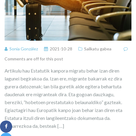
Sonia González
2021-10-28
Sailkatu gabea
Comments are off for this post
Artikulu hau Estatutik kanpora migratu behar izan diren
lagunei begirakoa da. Izan ere, migrante bakarrak ez dira
gurera datozenak; lan bila guretik alde egitera behartuta
daudenak ere migranteak dira. Eta gogoan dauzkagu,
bereziki, “hobetoen prestatutako belaunaldiko” gazteak.
Egiaztagiri hau Europatik kanpo joan behar izan diren eta
Estatura itzuli diren langileentzako dokumentua da.
Beharrezkoa da, besteak […]