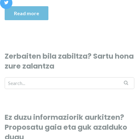
Read more
Zerbaiten bila zabiltza? Sartu hona
zure zalantza
Ez duzu informaziorik aurkitzen?
Proposatu gaia eta guk azalduko
dugu