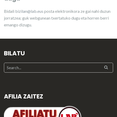
Bidali
bizilan@lab.eus
posta elektronikora ze gai nahi duzun
jorratzea; guk webgunean txertatuko dugu eta horren berri
emango dizugu.
BILATU
AFILIA ZAITEZ