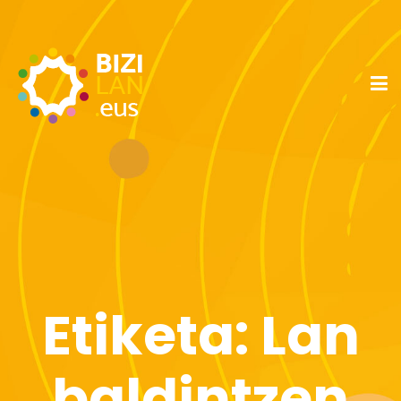
Etiketa:
Lan
baldintzen