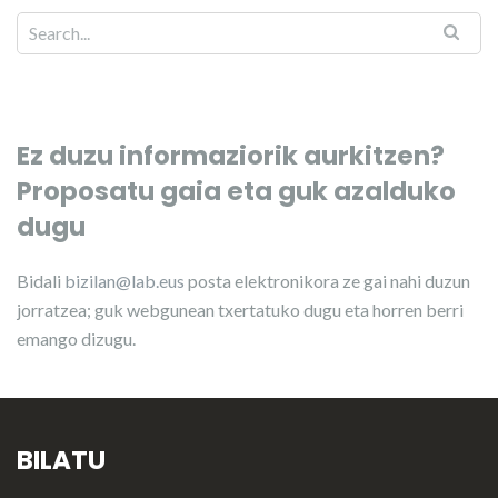
Ez duzu informaziorik aurkitzen?
Proposatu gaia eta guk azalduko
dugu
Bidali
bizilan@lab.eus
posta elektronikora ze gai nahi duzun
jorratzea; guk webgunean txertatuko dugu eta horren berri
emango dizugu.
BILATU