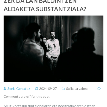
ZER DA LAN BALDINTZEN
ALDAKETA SUBSTANTZIALA?
Sonia González
2024-09-27
Sailkatu gabea
Comments are off for this post
Mugikortasun funtzionalaren eta geografikoaren ostean,