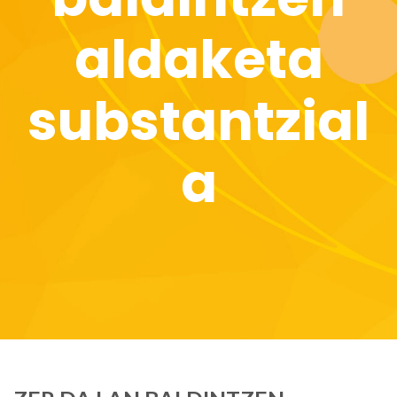
aldaketa
substantzial
a