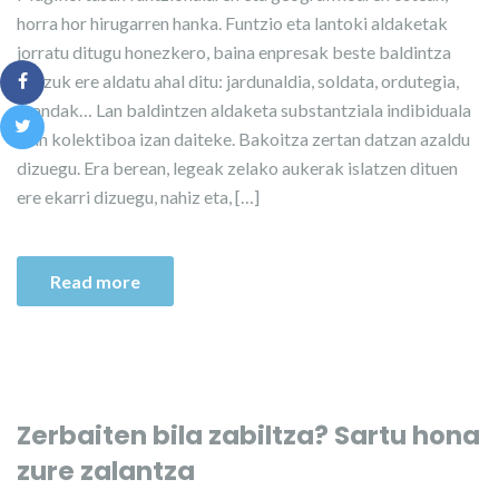
horra hor hirugarren hanka. Funtzio eta lantoki aldaketak
jorratu ditugu honezkero, baina enpresak beste baldintza
batzuk ere aldatu ahal ditu: jardunaldia, soldata, ordutegia,
txandak… Lan baldintzen aldaketa substantziala indibiduala
zein kolektiboa izan daiteke. Bakoitza zertan datzan azaldu
dizuegu. Era berean, legeak zelako aukerak islatzen dituen
ere ekarri dizuegu, nahiz eta, […]
Read more
Zerbaiten bila zabiltza? Sartu hona
zure zalantza