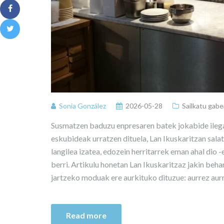
Sonia González
2026-05-28
Sailkatu gabe
Susmatzen baduzu enpresaren batek jokabide ilegala
eskubideak urratzen dituela, Lan Ikuskaritzan sala
langilea izatea, edozein herritarrek eman ahal dio
berri. Artikulu honetan Lan Ikuskaritzaz jakin beh
jartzeko moduak ere aurkituko dituzue: aurrez aurr
Read more