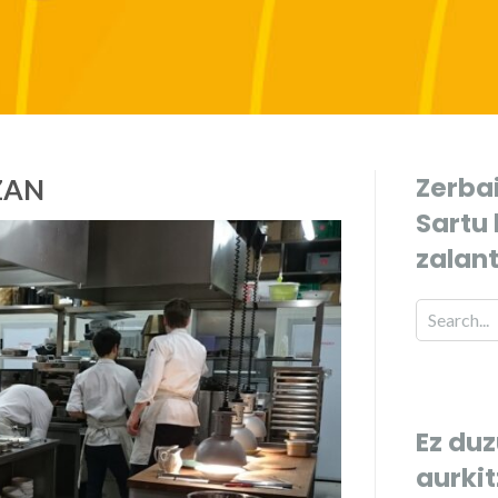
Zerbai
ZAN
Sartu
zalan
Ez duz
aurki