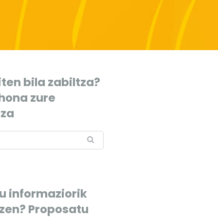
ten bila zabiltza?
 hona zure
tza
u informaziorik
tzen? Proposatu