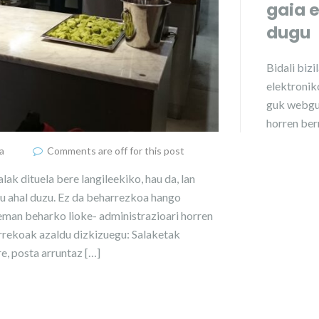
gaia 
dugu
Bidali
bizi
elektroniko
guk webgu
horren ber
a
Comments are off for this post
k dituela bere langileekiko, hau da, lan
tu ahal duzu. Ez da beharrezkoa hango
 -eman beharko lioke- administrazioari horren
arrekoak azaldu dizkizuegu: Salaketak
e, posta arruntaz […]