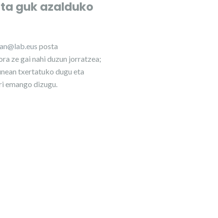
eta guk azalduko
lan@lab.eus
posta
ra ze gai nahi duzun jorratzea;
nean txertatuko dugu eta
ri emango dizugu.