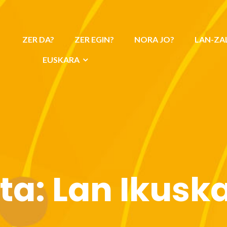
ZER DA?
ZER EGIN?
NORA JO?
LAN-ZA
EUSKARA
eta:
Lan Ikuska