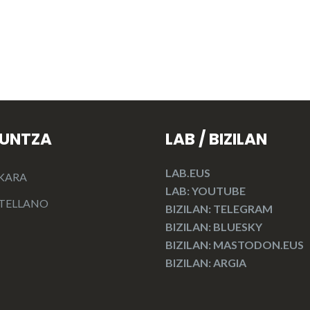
KUNTZA
LAB / BIZILAN
LAB.EUS
KARA
LAB: YOUTUBE
TELLANO
BIZILAN: TELEGRAM
BIZILAN: BLUESKY
BIZILAN: MASTODON.EUS
BIZILAN: ARGIA