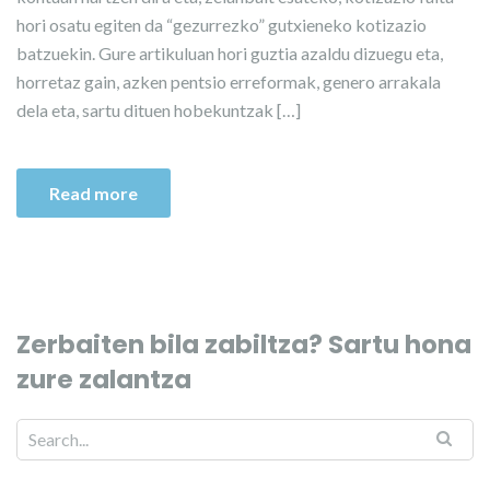
hori osatu egiten da “gezurrezko” gutxieneko kotizazio
batzuekin. Gure artikuluan hori guztia azaldu dizuegu eta,
horretaz gain, azken pentsio erreformak, genero arrakala
dela eta, sartu dituen hobekuntzak […]
Read more
Zerbaiten bila zabiltza? Sartu hona
zure zalantza