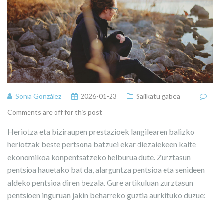
Sonia González
2026-01-23
Sailkatu gabea
Comments are off for this post
Heriotza eta biziraupen prestazioek langilearen balizko
heriotzak beste pertsona batzuei ekar diezaiekeen kalte
ekonomikoa konpentsatzeko helburua dute. Zurztasun
pentsioa hauetako bat da, alarguntza pentsioa eta senideen
aldeko pentsioa diren bezala. Gure artikuluan zurztasun
pentsioen inguruan jakin beharreko guztia aurkituko duzue: