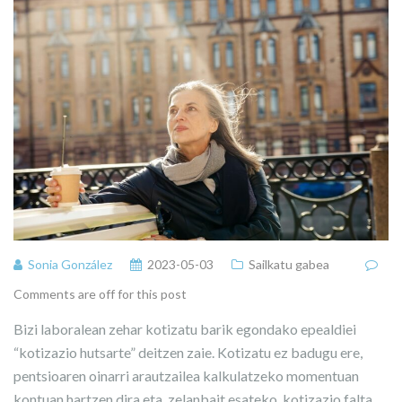
Sonia González
2023-05-03
Sailkatu gabea
Comments are off for this post
Bizi laboralean zehar kotizatu barik egondako epealdiei
“kotizazio hutsarte” deitzen zaie. Kotizatu ez badugu ere,
pentsioaren oinarri arautzailea kalkulatzeko momentuan
kontuan hartzen dira eta, zelanbait esateko, kotizazio falta