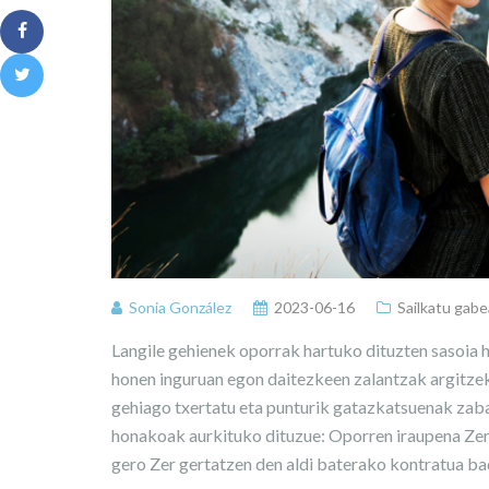
Sonia González
2023-06-16
Sailkatu gabe
Langile gehienek oporrak hartuko dituzten sasoia h
honen inguruan egon daitezkeen zalantzak argitzeko
gehiago txertatu eta punturik gatazkatsuenak zaba
honakoak aurkituko dituzue: Oporren iraupena Zer 
gero Zer gertatzen den aldi baterako kontratua b