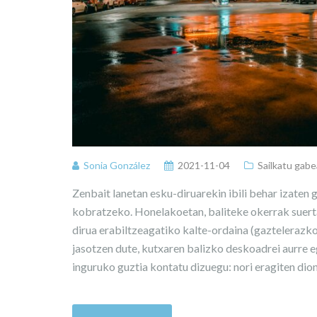
Sonia González
2021-11-04
Sailkatu gabe
Zenbait lanetan esku-diruarekin ibili behar izaten
kobratzeko. Honelakoetan, baliteke okerrak suerta
dirua erabiltzeagatiko kalte-ordaina (gaztelerazk
jasotzen dute, kutxaren balizko deskoadrei aurre e
inguruko guztia kontatu dizuegu: nori eragiten dio