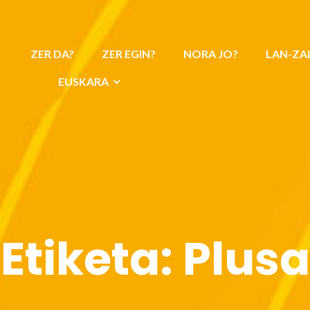
ZER DA?
ZER EGIN?
NORA JO?
LAN-ZA
EUSKARA
Etiketa:
Plusa