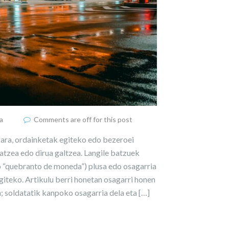
a
Comments are off for this post
 gara, ordainketak egiteko edo bezeroei
tzea edo dirua galtzea. Langile batzuek
o “quebranto de moneda”) plusa edo osagarria
giteko. Artikulu berri honetan osagarri honen
n; soldatatik kanpoko osagarria dela eta […]