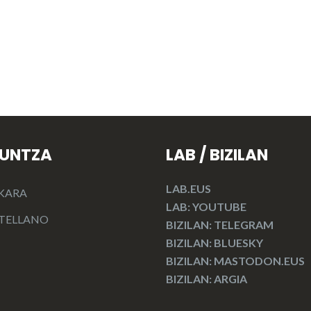
KUNTZA
LAB / BIZILAN
LAB.EUS
KARA
LAB: YOUTUBE
TELLANO
BIZILAN: TELEGRAM
BIZILAN: BLUESKY
BIZILAN: MASTODON.EUS
BIZILAN: ARGIA