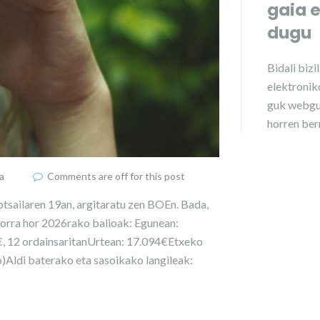
gaia 
dugu
Bidali
bizi
elektroniko
guk webgu
horren ber
a
Comments are off for this post
tsailaren 19an, argitaratu zen BOEn. Bada,
rra hor 2026rako balioak: Egunean:
0€, 12 ordainsaritanUrtean: 17.094€Etxeko
o)Aldi baterako eta sasoikako langileak: