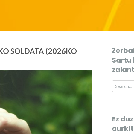
Zerbai
KO SOLDATA (2026KO
Sartu
zalan
Ez duz
aurki