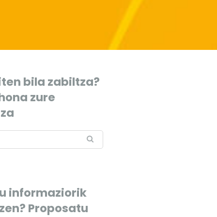
ten bila zabiltza?
 hona zure
tza
u informaziorik
tzen? Proposatu