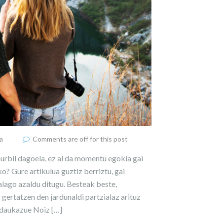
a
Comments are off for this post
urbil dagoela, ez al da momentu egokia gai
? Gure artikulua guztiz berriztu, gai
lago azaldu ditugu. Besteak beste,
gertatzen den jardunaldi partzialaz arituz
adaukazue Noiz […]