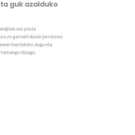
eta guk azalduko
lan@lab.eus
posta
ra ze gai nahi duzun jorratzea;
nean txertatuko dugu eta
ri emango dizugu.