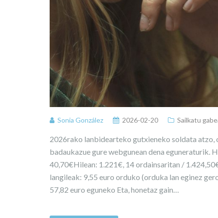
Sonia González
2026-02-20
Sailkatu gabe
2026rako lanbidearteko gutxieneko soldata atzo, o
badaukazue gure webgunean dena eguneraturik. Ho
40,70€Hilean: 1.221€, 14 ordainsaritan / 1.424,5
langileak: 9,55 euro orduko (orduka lan eginez ger
57,82 euro eguneko Eta, honetaz gain…