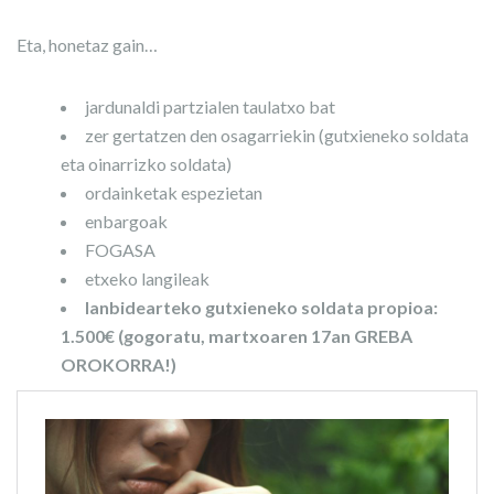
Eta, honetaz gain…
jardunaldi partzialen taulatxo bat
zer gertatzen den osagarriekin (gutxieneko soldata
eta oinarrizko soldata)
ordainketak espezietan
enbargoak
FOGASA
etxeko langileak
lanbidearteko gutxieneko soldata propioa:
1.500€ (gogoratu, martxoaren 17an GREBA
OROKORRA!)