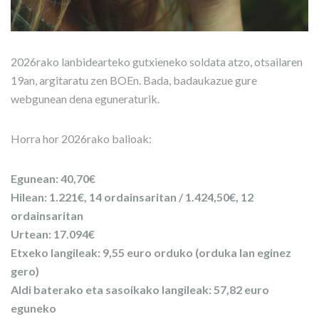
2026rako lanbidearteko gutxieneko soldata atzo, otsailaren
19an, argitaratu zen BOEn. Bada, badaukazue gure
webgunean dena eguneraturik.
Horra hor 2026rako balioak:
Egunean: 40,70€
Hilean: 1.221€, 14 ordainsaritan / 1.424,50€, 12
ordainsaritan
Urtean: 17.094€
Etxeko langileak: 9,55 euro orduko (orduka lan eginez
gero)
Aldi baterako eta sasoikako langileak: 57,82 euro
eguneko