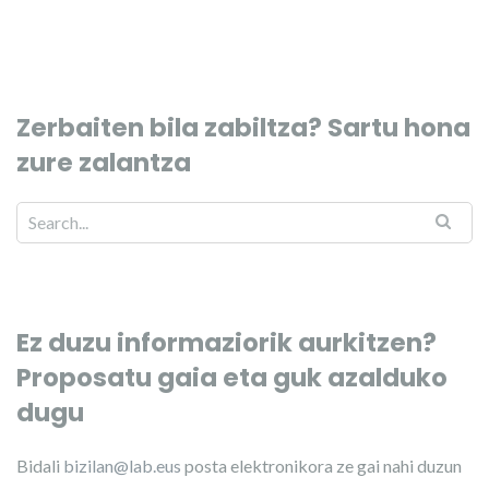
Zerbaiten bila zabiltza? Sartu hona
zure zalantza
Ez duzu informaziorik aurkitzen?
Proposatu gaia eta guk azalduko
dugu
Bidali
bizilan@lab.eus
posta elektronikora ze gai nahi duzun