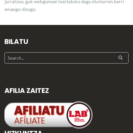
jorratzea; guk webgunean txertatuko dugu eta horren berri
emango dizugu.
BILATU
AFILIA ZAITEZ