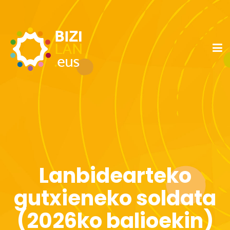
Lanbidearteko
gutxieneko soldata
(2026ko balioekin)