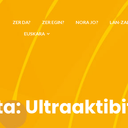
ZER DA?
ZER EGIN?
NORA JO?
LAN-ZA
EUSKARA
ta:
Ultraaktib