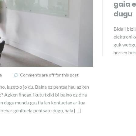
gaia 
dugu
Bidali
bizi
elektroniko
guk webgu
horren ber
a
Comments are off for this post
no, luzetxo jo du. Baina ez pentsa hau azken
 Azken finean, ikutu txiki bi baino ez dira
zen dugu mundu guztia lan kontuetan aritua
 behar genituela pentsatu dugu, hala […]