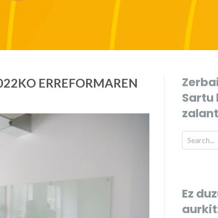
Zerbai
2022KO ERREFORMAREN
Sartu
zalan
Ez duz
aurki