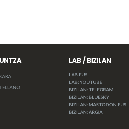
KUNTZA
LAB / BIZILAN
LAB.EUS
KARA
LAB: YOUTUBE
TELLANO
BIZILAN: TELEGRAM
BIZILAN: BLUESKY
BIZILAN: MASTODON.EUS
BIZILAN: ARGIA