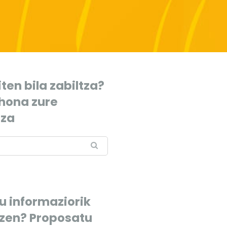
ten bila zabiltza?
 hona zure
tza
u informaziorik
tzen? Proposatu