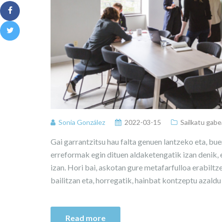
Sonia González
2022-03-15
Sailkatu gabe
Gai garrantzitsu hau falta genuen lantzeko eta, bue
erreformak egin dituen aldaketengatik izan denik, e?
izan. Hori bai, askotan gure metafarfulloa erabilt
bailitzan eta, horregatik, hainbat kontzeptu azaldu
Read more