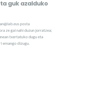
eta guk azalduko
lan@lab.eus
posta
ra ze gai nahi duzun jorratzea;
nean txertatuko dugu eta
ri emango dizugu.