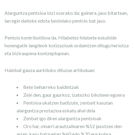
Alarguntza pentsioa bizi osorako da; gainera, jaso bitartean,
lan egin daiteke edota bestelako pentsio bat jaso.
Pentsio kontributiboa da. Hilabetez hilabete eskubide
honengatik langileok kotizazioak ordaintzen ditugu heriotza
eta biziraupena kontzeptupean.
Hainbat gauza aurkituko dituzue artikuluan:
Bete beharreko baldintzak
Zein den, gaur gaurkoz, izatezko bikoteen egoera
Pentsioa ukatzen badizute, zenbait kasutan
alarguntza prestazioa eskatu ahal dela
Zenbat igo diren alarguntza pentsioak
Oro har, oinarri arautzailearen %52 jasotzen den
arren, kasu batzuetan %60 edo %70 ere kobra