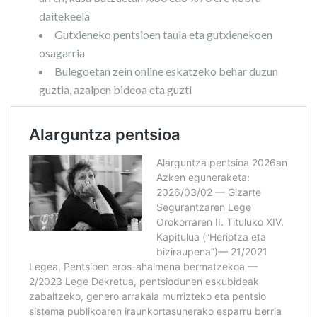
daitekeela
Gutxieneko pentsioen taula eta gutxienekoen
osagarria
Bulegoetan zein online eskatzeko behar duzun
guztia, azalpen bideoa eta guzti