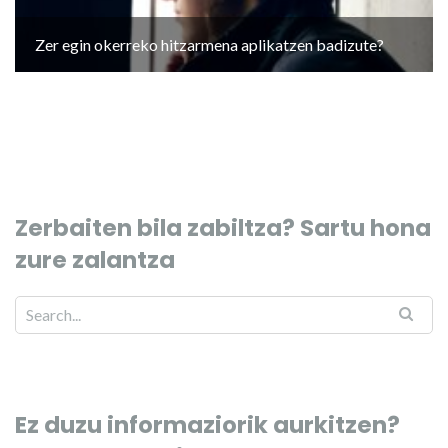
Zer egin okerreko hitzarmena aplikatzen badizute?
Zerbaiten bila zabiltza? Sartu hona
zure zalantza
Ez duzu informaziorik aurkitzen?