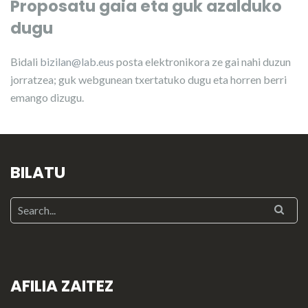
Proposatu gaia eta guk azalduko
dugu
Bidali
bizilan@lab.eus
posta elektronikora ze gai nahi duzun
jorratzea; guk webgunean txertatuko dugu eta horren berri
emango dizugu.
BILATU
AFILIA ZAITEZ