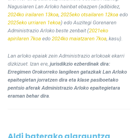
Nagusiaren Lan Arloko hainbat ebazpen (adibidez,
2024ko irailaren 13koa
,
2025eko otsailaren 12koa
edo
2025eko urriaren 1ekoa
) edo Auzitegi Gorenaren
Administrazio Arloko beste zenbait (
2021eko
apirilaren 7koa
edo
2024ko maiatzaren 7koa
, kasu).
Lan arloko epaiak zein Administrazio arlokoak ekarri
dizkizuet. Izan ere,
jurisdikzio ezberdinak dira:
Erregimen Orokorreko langileen gatazkak Lan Arloko
epaitegietan jorratzen dira eta klase pasiboetako
pentsio aferak Administrazio Arloko epaitegietara
eraman behar dira
.
Aldi baterako alarguntza