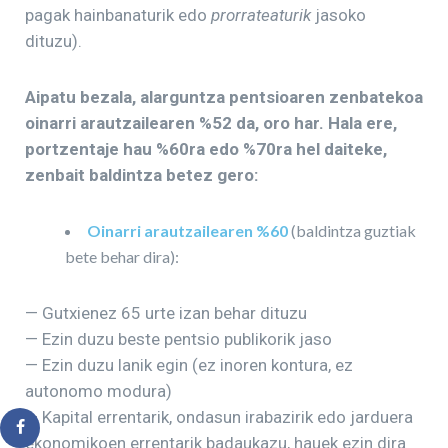
pagak hainbanaturik edo
prorrateaturik
jasoko
dituzu).
Aipatu bezala, alarguntza pentsioaren zenbatekoa
oinarri arautzailearen %52 da, oro har.
Hala ere,
portzentaje hau %60ra edo %70ra hel daiteke,
zenbait baldintza betez gero:
Oinarri arautzailearen %60
(baldintza guztiak
bete behar dira):
— Gutxienez 65 urte izan behar dituzu
— Ezin duzu beste pentsio publikorik jaso
— Ezin duzu lanik egin (ez inoren kontura, ez
autonomo modura)
— Kapital errentarik, ondasun irabazirik edo jarduera
ekonomikoen errentarik badaukazu, hauek ezin dira