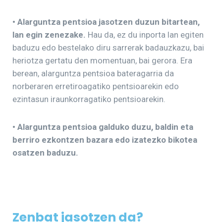
•
Alarguntza pentsioa jasotzen duzun bitartean,
lan egin zenezake.
Hau da, ez du inporta lan egiten
baduzu edo bestelako diru sarrerak badauzkazu, bai
heriotza gertatu den momentuan, bai gerora. Era
berean, alarguntza pentsioa bateragarria da
norberaren erretiroagatiko pentsioarekin edo
ezintasun iraunkorragatiko pentsioarekin.
• Alarguntza pentsioa galduko duzu, baldin eta
berriro ezkontzen bazara edo izatezko bikotea
osatzen baduzu.
Zenbat jasotzen da?