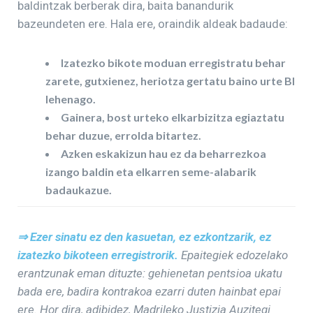
baldintzak berberak dira, baita banandurik
bazeundeten ere. Hala ere, oraindik aldeak badaude:
Izatezko bikote moduan erregistratu behar
zarete, gutxienez, heriotza gertatu baino urte BI
lehenago.
Gainera, bost urteko elkarbizitza egiaztatu
behar duzue, errolda bitartez.
Azken eskakizun hau ez da beharrezkoa
izango baldin eta elkarren seme-alabarik
badaukazue.
⇒ Ezer sinatu ez den kasuetan,
ez ezkontzarik, ez
izatezko bikoteen erregistrorik.
Epaitegiek edozelako
erantzunak eman dituzte: gehienetan pentsioa ukatu
bada ere, badira kontrakoa ezarri duten hainbat epai
ere. Hor dira, adibidez, Madrileko Justizia Auzitegi