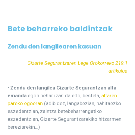
Bete beharreko baldintzak
Zendu den langilearen kasuan
Gizarte Segurantzaren Lege Orokorreko 219.1
artikulua
•
Zendu den langilea Gizarte Segurantzan alta
emanda
egon behar izan da edo, bestela,
altaren
pareko egoeran
(adibidez, langabezian, nahitaezko
eszedentzian, zaintza betebeharrengatiko
eszedentzian, Gizarte Segurantzarekiko hitzarmen
bereziarekin…)