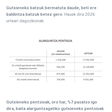
Gutxieneko batzuk bermatuta daude, beti ere
baldintza batzuk betez gero
. Hauek dira 2026.
urteari dagozkionak:
Gutxieneko pentsioak, oro har, %
7 pasatxo igo
dira, baita alarguntzagatiko gutxieneko pentsioak