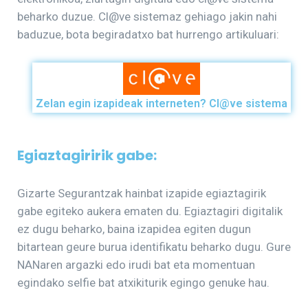
beharko duzue. Cl@ve sistemaz gehiago jakin nahi
baduzue, bota begiradatxo bat hurrengo artikuluari:
Zelan egin izapideak interneten? Cl@ve sistema
Egiaztagiririk gabe:
Gizarte Segurantzak hainbat izapide egiaztagirik
gabe egiteko aukera ematen du. Egiaztagiri digitalik
ez dugu beharko, baina izapidea egiten dugun
bitartean geure burua identifikatu beharko dugu. Gure
NANaren argazki edo irudi bat eta momentuan
egindako selfie bat atxikiturik egingo genuke hau.