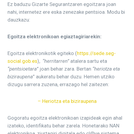
Ez baduzu Gizarte Segurantzaren egoitzara joan
nahi, internetez ere eska zenezake pentsioa. Modu bi
dauzkazu:
Egoitza elektronikoan egiaztagiriarekin:
Egoitza elektronikotik egiteko (
https://sede.seg-
social.gob.es
),
“herritarren”
atalera sartu eta
“pentsioetara”
joan behar zara. Bertan
“heriotza eta
biziraupena
” aukeratu behar duzu. Hemen utziko
dizugu sarrera zuzena, errazago hel zaitezen:
– Heriotza eta biziraupena
Gogoratu egoitza elektronikoan izapideak egin ahal
izateko, identifikatu behar zarela. Honetarako NAN
elektronikoa, ziurtagiri digitala edo cl@ve sistema