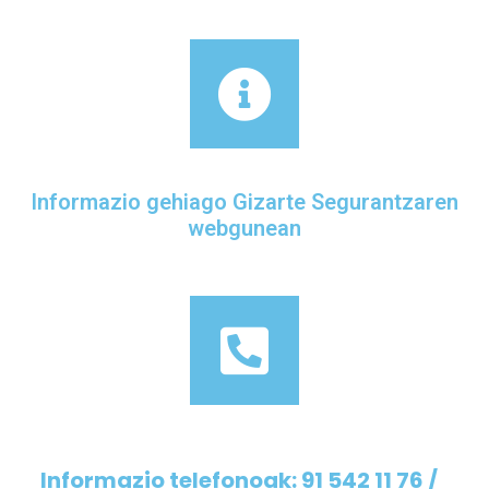
Informazio gehiago Gizarte Segurantzaren
webgunean
Informazio telefonoak:
91 542 11 76
/