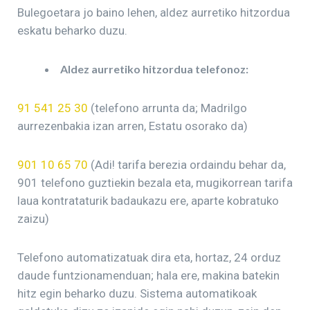
Bulegoetara jo baino lehen, aldez aurretiko hitzordua
eskatu beharko duzu.
Aldez aurretiko hitzordua telefonoz:
91 541 25 30
(telefono arrunta da; Madrilgo
aurrezenbakia izan arren, Estatu osorako da)
901 10 65 70
(Adi! tarifa berezia ordaindu behar da,
901 telefono guztiekin bezala eta, mugikorrean tarifa
laua kontrataturik badaukazu ere, aparte kobratuko
zaizu)
Telefono automatizatuak dira eta, hortaz, 24 orduz
daude funtzionamenduan; hala ere, makina batekin
hitz egin beharko duzu. Sistema automatikoak