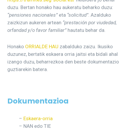
duzu. Bertan honako hau aukeratu beharko duzu:
“pensiones nacionales”
eta
“solicitud”
. Azalduko
zaizkizun aukeren artean
“prestación por viudedad,
orfandad y/o favor familiar”
hautatu behar da.
Honako
ORRIALDE HAU
zabalduko zaizu. Ikusiko
duzunez, bertatik eskaera orria jaitsi eta bidali ahal
izango duzu, beharrezkoa den beste dokumentazio
guztiarekin batera.
Dokumentazioa
–
Eskaera-orria
– NAN edo TIE