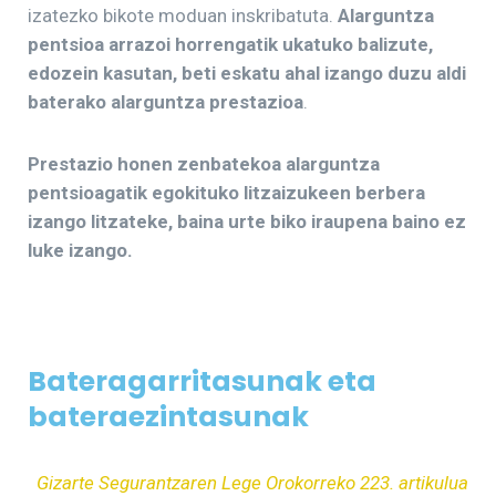
izatezko bikote moduan inskribatuta.
Alarguntza
pentsioa arrazoi horrengatik ukatuko balizute,
edozein kasutan, beti eskatu ahal izango duzu aldi
baterako alarguntza prestazioa
.
Prestazio honen zenbatekoa alarguntza
pentsioagatik egokituko litzaizukeen berbera
izango litzateke, baina urte biko iraupena baino ez
luke izango.
Bateragarritasunak eta
bateraezintasunak
Gizarte Segurantzaren Lege Orokorreko 223. artikulua