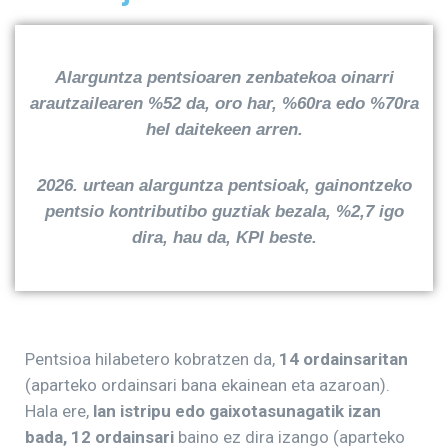
Alarguntza pentsioaren zenbatekoa oinarri
arautzailearen %52 da, oro har, %60ra edo %70ra
hel daitekeen arren.
2026. urtean alarguntza pentsioak, gainontzeko
pentsio kontributibo guztiak bezala, %2,7 igo
dira, hau da, KPI beste.
Pentsioa hilabetero kobratzen da,
14 ordainsaritan
(aparteko ordainsari bana ekainean eta azaroan).
Hala ere,
lan istripu edo gaixotasunagatik izan
bada, 12 ordainsari
baino ez dira izango (aparteko