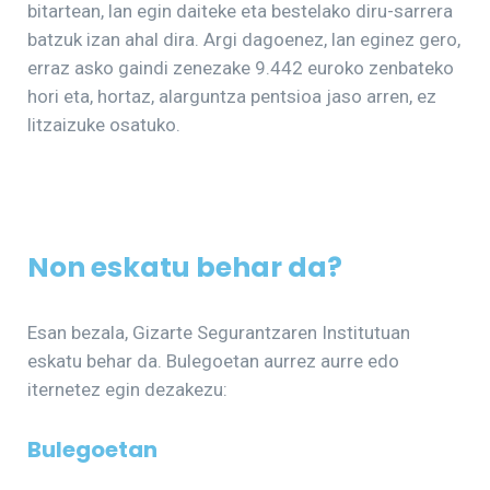
bitartean, lan egin daiteke eta bestelako diru-sarrera
batzuk izan ahal dira. Argi dagoenez, lan eginez gero,
erraz asko gaindi zenezake 9.442 euroko zenbateko
hori eta, hortaz, alarguntza pentsioa jaso arren, ez
litzaizuke osatuko.
Non eskatu behar da?
Esan bezala, Gizarte Segurantzaren Institutuan
eskatu behar da. Bulegoetan aurrez aurre edo
iternetez egin dezakezu:
Bulegoetan