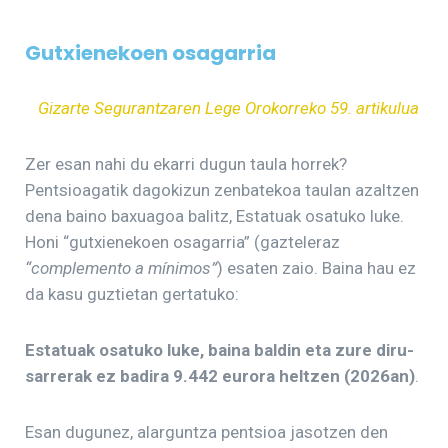
Gutxienekoen osagarria
Gizarte Segurantzaren Lege Orokorreko 59. artikulua
Zer esan nahi du ekarri dugun taula horrek?
Pentsioagatik dagokizun zenbatekoa taulan azaltzen
dena baino baxuagoa balitz, Estatuak osatuko luke.
Honi “gutxienekoen osagarria” (gazteleraz
“complemento a mínimos”
) esaten zaio. Baina hau ez
da kasu guztietan gertatuko:
Estatuak osatuko luke, baina baldin eta zure diru-
sarrerak ez badira
9.442 eurora heltzen (202
6an)
.
Esan dugunez, alarguntza pentsioa jasotzen den