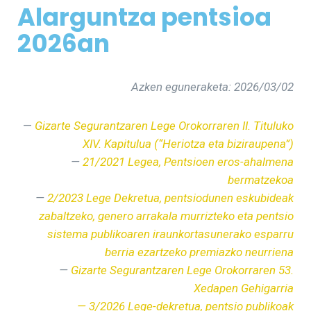
Alarguntza pentsioa
2026an
Azken eguneraketa: 2026/03/02
—
Gizarte Segurantzaren Lege Orokorraren II. Tituluko
XIV. Kapitulua (“Heriotza eta biziraupena”)
—
21/2021 Legea, Pentsioen eros-ahalmena
bermatzekoa
—
2/2023 Lege Dekretua, pentsiodunen eskubideak
zabaltzeko, genero arrakala murrizteko eta pentsio
sistema publikoaren iraunkortasunerako esparru
berria ezartzeko premiazko neurriena
—
Gizarte Segurantzaren Lege Orokorraren 53.
Xedapen Gehigarria
— 3/2026 Lege-dekretua, pentsio publikoak