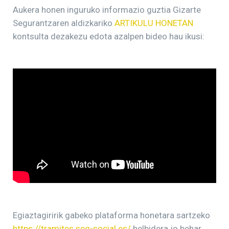
Aukera honen inguruko informazio guztia Gizarte
Segurantzaren aldizkariko
ARTIKULU HONETAN
kontsulta dezakezu edota azalpen bideo hau ikusi:
Egiaztagiririk gabeko plataforma honetara sartzeko
https://tramites.seg-social.es/
helbidera jo behar