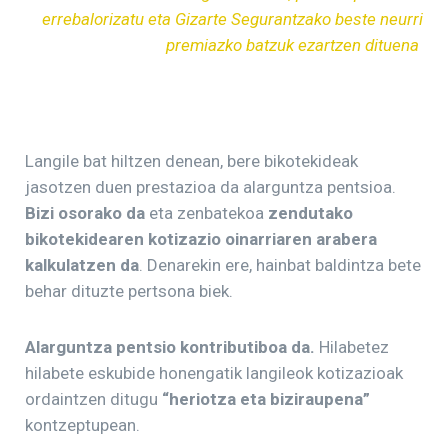
errebalorizatu eta Gizarte Segurantzako beste neurri
premiazko batzuk ezartzen dituena
Langile bat hiltzen denean, bere bikotekideak
jasotzen duen prestazioa da alarguntza pentsioa.
Bizi osorako da
eta zenbatekoa
zendutako
bikotekidearen kotizazio oinarriaren arabera
kalkulatzen da
. Denarekin ere, hainbat baldintza bete
behar dituzte pertsona biek.
Alarguntza pentsio kontributiboa da.
Hilabetez
hilabete eskubide honengatik langileok kotizazioak
ordaintzen ditugu
“heriotza eta biziraupena”
kontzeptupean.