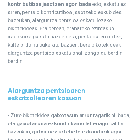
kontributiboa jasotzen egon bada
edo, eskatu ez
arren, pentsio kontributiboa jasotzeko eskubidea
bazeukan, alarguntza pentsioa eskatu lezake
bikotekideak. Era berean, erabateko ezintasun
iraunkorra pairatu bazuen eta, pentsioaren ordez,
kalte ordaina aukeratu bazuen, bere bikotekideak
alarguntza pentsioa eskatu ahal izango du berdin-
berdin.
Alarguntza pentsioaren
eskatzailearen kasuan
• Zure bikotekidea
gaixotasun arruntagatik
hil bada,
eta
gaixotasuna ezkondu baino lehenago
baldin
bazeukan,
gutxienez urtebete ezkondurik
egon
behar izan zarete. Baldintza hau ez baduzue bete,