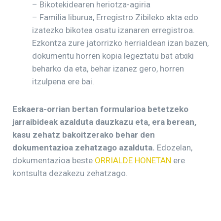
– Bikotekidearen heriotza-agiria
– Familia liburua, Erregistro Zibileko akta edo
izatezko bikotea osatu izanaren erregistroa.
Ezkontza zure jatorrizko herrialdean izan bazen,
dokumentu horren kopia legeztatu bat atxiki
beharko da eta, behar izanez gero, horren
itzulpena ere bai.
Eskaera-orrian bertan formularioa betetzeko
jarraibideak azalduta dauzkazu eta, era berean,
kasu zehatz bakoitzerako behar den
dokumentazioa zehatzago azalduta.
Edozelan,
dokumentazioa beste
ORRIALDE HONETAN
ere
kontsulta dezakezu zehatzago.