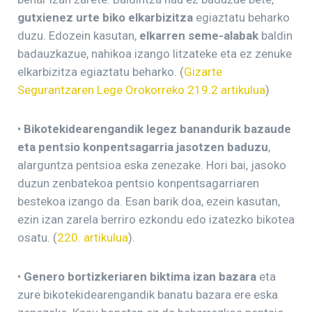
gutxienez urte biko elkarbizitza
egiaztatu beharko
duzu. Edozein kasutan,
elkarren seme-alabak
baldin
badauzkazue, nahikoa izango litzateke eta ez zenuke
elkarbizitza egiaztatu beharko. (
Gizarte
Segurantzaren Lege Orokorreko 219.2 artikulua
)
•
Bikotekidearengandik legez banandurik bazaude
eta pentsio konpentsagarria jasotzen baduzu
,
alarguntza pentsioa eska zenezake. Hori bai, jasoko
duzun zenbatekoa pentsio konpentsagarriaren
bestekoa izango da. Esan barik doa, ezein kasutan,
ezin izan zarela berriro ezkondu edo izatezko bikotea
osatu. (
220. artikulua
).
•
Genero bortizkeriaren biktima izan bazara
eta
zure bikotekidearengandik banatu bazara ere eska