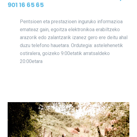
901 16 65 65
Pentsioen eta prestazioen inguruko informazioa
emateaz gain, egoitza elektronikoa erabiltzeko
arazorik edo zalantzarik izanez gero ere deitu ahal
duzu telefono hauetara. Ordutegia: astelehenetik
ostiralera, goizeko 9:00etatik arratsaldeko
20:00etara