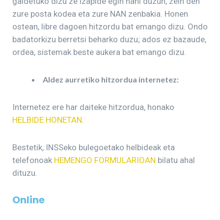
galdetuko dizu ze izapide egin nahi duzun, zein den
zure posta kodea eta zure NAN zenbakia. Honen
ostean, libre dagoen hitzordu bat emango dizu. Ondo
badatorkizu berretsi beharko duzu; ados ez bazaude,
ordea, sistemak beste aukera bat emango dizu.
Aldez aurretiko hitzordua internetez:
Internetez ere har daiteke hitzordua, honako
HELBIDE HONETAN
.
Bestetik, INSSeko bulegoetako helbideak eta
telefonoak
HEMENGO FORMULARIOAN
bilatu ahal
dituzu.
Online