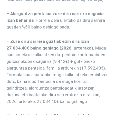
–
Alarguntza pentsioa zure diru sarrera nagusia
izan behar da
. Horrela dela ulertuko da diru sarrera
guztien %50 baino gehiago bada.
–
Zure diru sarrera guztiak ezin dira izan
2
7.034,40€ baino gehiago (202
6. urterako).
Muga
hau honelaxe kalkulatzen da: pentsio kontributiboen
gutxienekoen osagarria (9.442€) + gutxieneko
alarguntza pentsioa, familia ardurekin (17.592,40€).
Formula hau aipatutako muga kalkulatzeko erabiltzen
dute, baina inportanteena da muga hori ez
gainditzea: alarguntza pentsioagatik jasotzen
duzuna eta bestelako diru sarrerak ezin dira izan,
2026. urterako, 27.034,40€ baino gehiago.