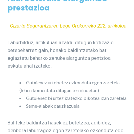
prestazioa
Gizarte Segurantzaren Lege Orokorreko 222. artikulua
Laburbilduz, artikuluan azaldu ditugun kotizazio
betebeharrez gain, honako baldintzetako bat
egiaztatu beharko zenuke alarguntza pentsioa
eskatu ahal izateko:
Gutxienez urtebetez ezkonduta egon zaretela
(lehen komentatu ditugun terminoetan)
Gutxienez bi urtez izatezko bikotea izan zaretela
Seme-alabak dauzkazuela
Baliteke baldintza hauek ez betetzea, adibidez,
denbora laburragoz egon zaretelako ezkonduta edo