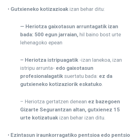
•
Gutxieneko kotizazioak
izan behar ditu:
— Heriotza gaixotasun arruntagatik izan
bada:
500 egun jarraian,
hil baino bost urte
lehenagoko epean
– Heriotza istripu
agatik
-izan lanekoa, izan
istripu arrunta-
edo gaixotasun
profesionalagatik
suertatu bada:
ez da
gutxieneko kotizaziorik eskatuko
.
– Heriotza gertatzen denean
ez bazegoen
Gizarte Segurantzan altan,
gutxienez 15
urte kotizatuak
izan behar izan ditu.
•
Ezintasun iraunkorragatiko pentsioa edo pentsio