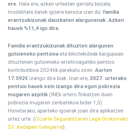
ere.
Hala ere, azken urteetan gertatu bezala,
modalitate batek igoera berezia izan du:
familia
erantzukizunak dauzkaten alargunenak.
Azken
hauek %11,4 igo dira.
Familia erantzukizunak dituzten alargunen
gutxieneko pentsioa
eta bikotekideak kargupean
dituztenen gutxieneko erretiroagatiko pentsio
kontributiboa 2024tik parekatu ziren.
Aurten
17.592€
izango dira biak. Izan ere,
2027. urterako
pentsio hauek ezin izango dira egon pobrezia
mugaren azpitik
(INEk urtero finkatzen duen
pobrezia mugaren zenbatekoa bider 1,5).
Honetarako, aparteko igoerak joan dira aplikatzen
urtez urte. (
Gizarte Segurantzaren Lege Orokorreko
53. Xedapen Gehigarria
).