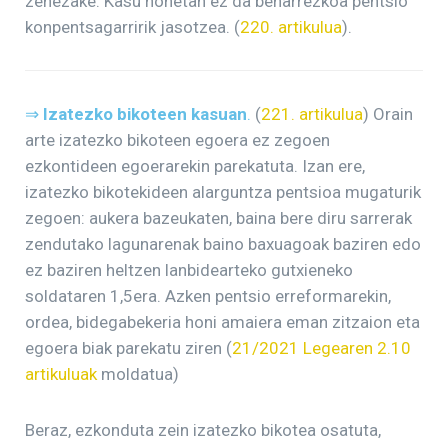
zenezake. Kasu honetan ez da beharrezkoa pentsio
konpentsagarririk jasotzea. (
220. artikulua
).
⇒
Izatezko bikoteen kasuan
.
(
221. artikulua
) Orain
arte izatezko bikoteen egoera ez zegoen
ezkontideen egoerarekin parekatuta. Izan ere,
izatezko bikotekideen alarguntza pentsioa mugaturik
zegoen: aukera bazeukaten, baina bere diru sarrerak
zendutako lagunarenak baino baxuagoak baziren edo
ez baziren heltzen lanbidearteko gutxieneko
soldataren 1,5era. Azken pentsio erreformarekin,
ordea, bidegabekeria honi amaiera eman zitzaion eta
egoera biak parekatu ziren (
21/2021 Legearen 2.10
artikuluak
moldatua)
Beraz, ezkonduta zein izatezko bikotea osatuta,