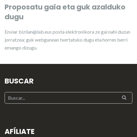
Proposatu gaia eta guk azalduko
dugu
Enviar
bizilan@lab.eus
posta elektronikora ze gai nahi duzun
jorratzea; guk webgunean txertatuko dugu eta horren berri
emango dizugu.
BUSCAR
AFÍLIATE