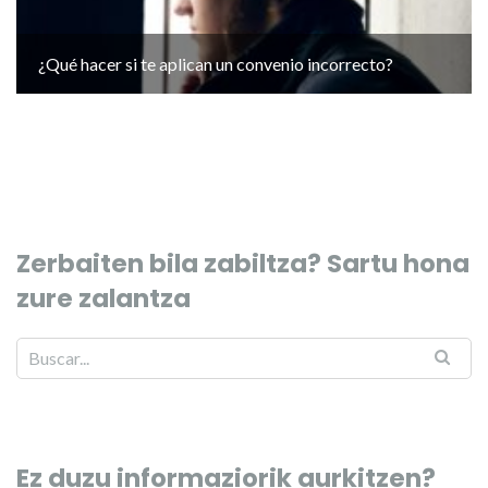
¿Qué hacer si te aplican un convenio incorrecto?
Zerbaiten bila zabiltza? Sartu hona
zure zalantza
Ez duzu informaziorik aurkitzen?