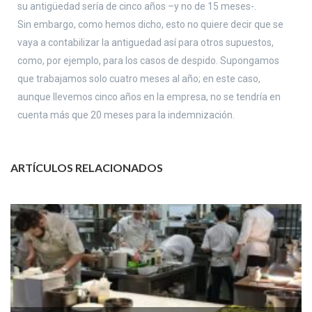
su antigüedad sería de cinco años –y no de 15 meses-.
Sin embargo, como hemos dicho, esto no quiere decir que se
vaya a contabilizar la antiguedad así para otros supuestos,
como, por ejemplo, para los casos de despido. Supongamos
que trabajamos solo cuatro meses al año; en este caso,
aunque llevemos cinco años en la empresa, no se tendría en
cuenta más que 20 meses para la indemnización.
ARTÍCULOS RELACIONADOS