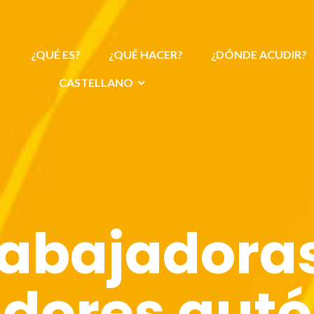
¿QUÉ ES?
¿QUÉ HACER?
¿DÓNDE ACUDIR?
CASTELLANO
rabajadoras
adores aut