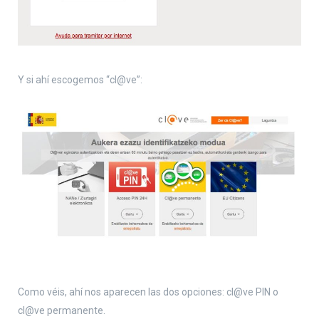
Y si ahí escogemos “cl@ve”:
Como véis, ahí nos aparecen las dos opciones: cl@ve PIN o
cl@ve permanente.