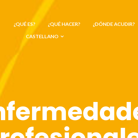
¿QUÉ ES?
¿QUÉ HACER?
¿DÓNDE ACUDIR?
CASTELLANO
nfermedad
rofesional