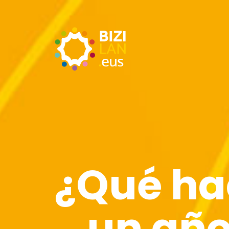
¿Qué hac
un año