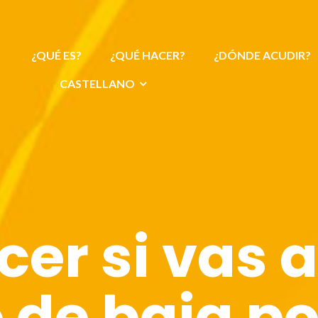
¿QUÉ ES?
¿QUÉ HACER?
¿DÓNDE ACUDIR?
CASTELLANO
er si vas 
 de baja po