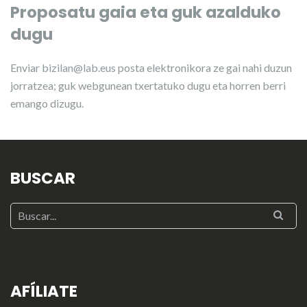
Proposatu gaia eta guk azalduko
dugu
Enviar
bizilan@lab.eus
posta elektronikora ze gai nahi duzun
jorratzea; guk webgunean txertatuko dugu eta horren berri
emango dizugu.
BUSCAR
AFÍLIATE