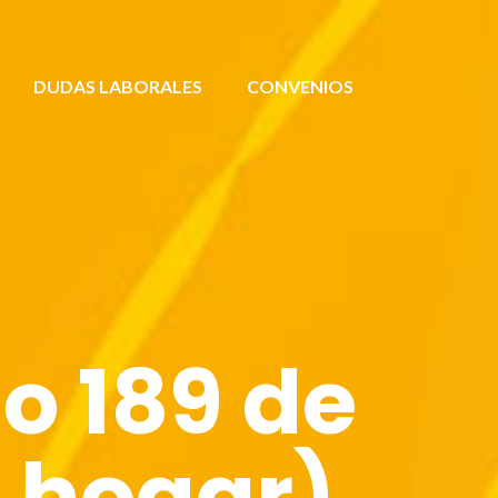
DUDAS LABORALES
CONVENIOS
o 189 de
e hogar)