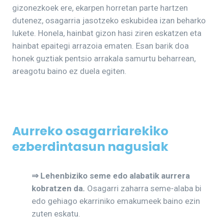
gizonezkoek ere, ekarpen horretan parte hartzen
dutenez, osagarria jasotzeko eskubidea izan beharko
lukete. Honela, hainbat gizon hasi ziren eskatzen eta
hainbat epaitegi arrazoia ematen. Esan barik doa
honek guztiak pentsio arrakala samurtu beharrean,
areagotu baino ez duela egiten.
Aurreko osagarriarekiko
ezberdintasun nagusiak
⇒ Lehenbiziko seme edo alabatik aurrera
kobratzen da.
Osagarri zaharra seme-alaba bi
edo gehiago ekarriniko emakumeek baino ezin
zuten eskatu.