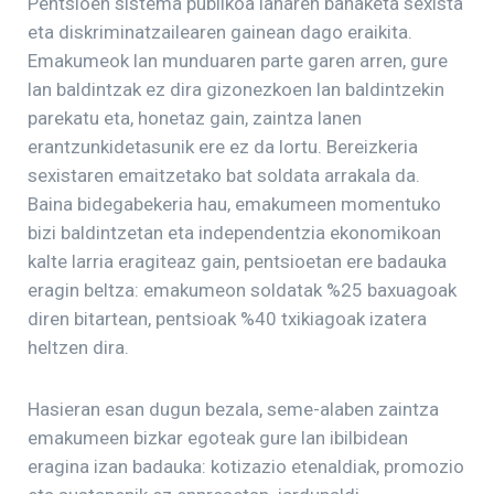
Pentsioen sistema publikoa lanaren banaketa sexista
eta diskriminatzailearen gainean dago eraikita.
Emakumeok lan munduaren parte garen arren, gure
lan baldintzak ez dira gizonezkoen lan baldintzekin
parekatu eta, honetaz gain, zaintza lanen
erantzunkidetasunik ere ez da lortu. Bereizkeria
sexistaren emaitzetako bat soldata arrakala da.
Baina bidegabekeria hau, emakumeen momentuko
bizi baldintzetan eta independentzia ekonomikoan
kalte larria eragiteaz gain, pentsioetan ere badauka
eragin beltza: emakumeon soldatak %25 baxuagoak
diren bitartean, pentsioak %40 txikiagoak izatera
heltzen dira.
Hasieran esan dugun bezala, seme-alaben zaintza
emakumeen bizkar egoteak gure lan ibilbidean
eragina izan badauka: kotizazio etenaldiak, promozio