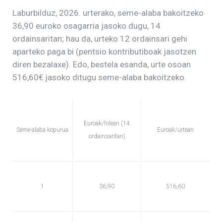
Laburbilduz, 2026. urterako, seme-alaba bakoitzeko
36,90 euroko osagarria jasoko dugu, 14
ordainsaritan; hau da, urteko 12 ordainsari gehi
aparteko paga bi (pentsio kontributiboak jasotzen
diren bezalaxe). Edo, bestela esanda, urte osoan
516,60€ jasoko ditugu seme-alaba bakoitzeko.
Euroak/hilean (14
Seme-alaba kopurua
Euroak/urtean
ordainsaritan)
1
36,90
516,60