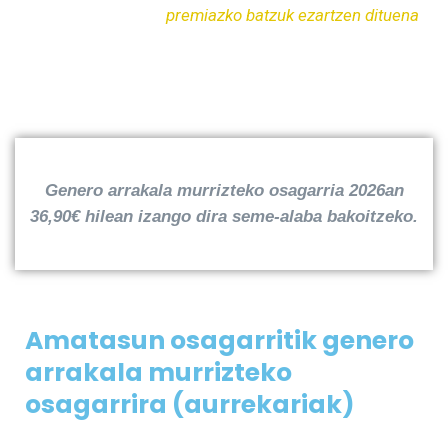
premiazko batzuk ezartzen dituena
Genero arrakala murrizteko osagarria 2026an
36,90€ hilean izango dira seme-alaba bakoitzeko.
Amatasun osagarritik genero
arrakala murrizteko
osagarrira (aurrekariak)