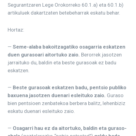
Segurantzaren Lege Orokorreko 60.1.a) eta 60.1.b)
artikuluek dakartzaten betebeharrak eskatu behar.
Hortaz:
—
Seme-alaba bakoitzagatiko osagarria eskatzen
duen gurasoari aitortuko zaio.
Berorrek jasotzen
jarraituko du, baldin eta beste gurasoak ez badu
eskatzen.
—
Beste gurasoak eskatzen badu, pentsio publiko
baxuena jasotzen duenari esleituko zaio.
Guraso
bien pentsioen zenbatekoa berbera balitz, lehenbiziz
eskatu duenari esleituko zaio.
—
Osagarri hau ez da aitortuko, baldin eta guraso-
ahala
(gaztelerazko
“patria potestad”)
galdu bada
.