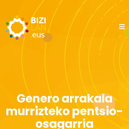
Genero arrakala
murrizteko pentsio-
osagarria