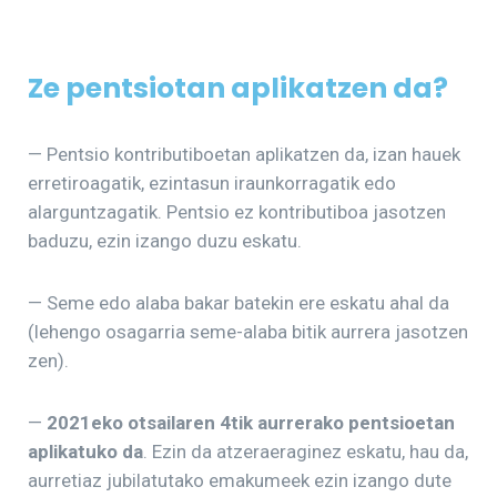
Ze pentsiotan aplikatzen da?
— Pentsio kontributiboetan aplikatzen da, izan hauek
erretiroagatik, ezintasun iraunkorragatik edo
alarguntzagatik. Pentsio ez kontributiboa jasotzen
baduzu, ezin izango duzu eskatu.
— Seme edo alaba bakar batekin ere eskatu ahal da
(lehengo osagarria seme-alaba bitik aurrera jasotzen
zen).
—
2021eko otsailaren 4tik aurrerako pentsioetan
aplikatuko da
. Ezin da atzeraeraginez eskatu, hau da,
aurretiaz jubilatutako emakumeek ezin izango dute