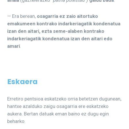
— Era berean,
osagarria ez zaio aitortuko
emakumeen kontrako indarkeriagatik kondenatua
izan den aitari, ezta seme-alaben kontrako
indarkeriagatik kondenatua izan den aitari edo
amari
.
Eskaera
Erretiro pentsioa eskatzeko orria betetzen dugunean,
hantxe azalduko zaigu osagarria ere eskatzeko
aukera. Bertan datuak eman baino ez dugu egin
beharko.