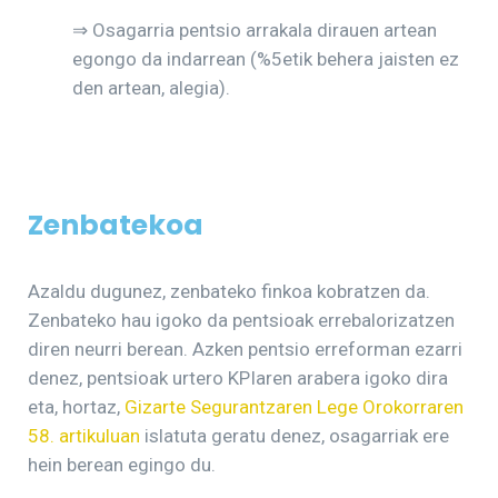
⇒ Osagarria pentsio arrakala dirauen artean
egongo da indarrean (%5etik behera jaisten ez
den artean, alegia).
Zenbatekoa
Azaldu dugunez, zenbateko finkoa kobratzen da.
Zenbateko hau igoko da pentsioak errebalorizatzen
diren neurri berean. Azken pentsio erreforman ezarri
denez, pentsioak urtero KPIaren arabera igoko dira
eta, hortaz,
Gizarte Segurantzaren Lege Orokorraren
58. artikuluan
islatuta geratu denez, osagarriak ere
hein berean egingo du.