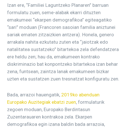
Izan ere, “Familiei Laguntzeko Planaren” barruan
formulatu zuen, seme-alabak ekarri dituzten
emakumeei “ekarpen demografikoa” egiteagatiko
“sari” moduan (Francoren sasoian familia aniztunei
sariak ematen zitzaizkien antzera). Honela, genero
arrakala nahita ezkutatu zuten eta “jaiotzak edo
natalitatea sustatzeko” bitartekoa zela defendatzera
ere heldu zen; hau da, emakumeen kontrako
diskriminazio bat konpontzeko bitartekoa izan behar
zena, funtsean, zaintza lanak emakumeen bizkar
uzten eta sustatzen zuen tresnatzat konfiguratu zen.
Bada, arrazoi hauengatik,
2019ko abenduan
Europako Auzitegiak ebatzi zuen
, formulaturik
zegoen moduan, Europako Berdintasun
Zuzentarauaren kontrakoa zela. Ekarpen
demografikoa egin izana baldin bada arrazoia,