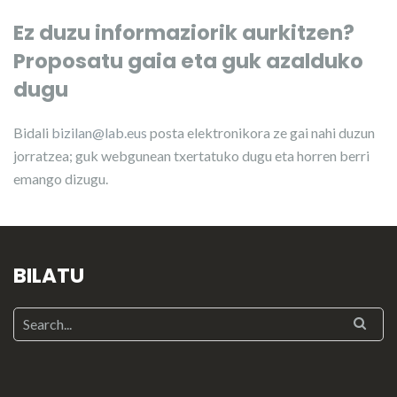
Ez duzu informaziorik aurkitzen?
Proposatu gaia eta guk azalduko
dugu
Bidali
bizilan@lab.eus
posta elektronikora ze gai nahi duzun
jorratzea; guk webgunean txertatuko dugu eta horren berri
emango dizugu.
BILATU