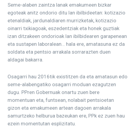
Seme-alaben zaintza lanak emakumeen bizkar
egoteak anitz ondorio ditu lan ibilbideetan: kotizazio
etenaldiak, jardunaldiaren murrizketak, kotizazio
oinarri txikiagoak, eszedentziak eta honek guztiak
izan ditzakeen ondorioak lan ibilbidearen garapenean
eta sustapen laboralean… hala ere, amatasuna ez da
soldata eta pentsio arrakala sorrarazten duen
aldagai bakarra.
Osagarri hau 2016tik existitzen da eta amatasun edo
seme-alabengatiko osagarri moduan ezagutzen
dugu. PPren Gobernuak onartu zuen bere
momentuan eta, funtsean, nolabait pentsioetan
gizon eta emakumeen artean dagoen arrakala
samurtzeko helburua bazeukan ere, PPk ez zuen hau
ezein momentutan esplizitatu.