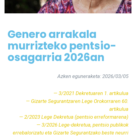
Genero arrakala
murrizteko pentsio-
osagarria 2026an
Azken eguneraketa: 2026/03/05
— 3/2021 Dekretuaren 1. artikulua
— Gizarte Segurantzaren Lege Orokorraren 60.
artikulua
— 2/2023 Lege Dekretua (pentsio erreformarena)
— 3/2026 Lege-dekretua, pentsio publikok
errebalorizatu eta Gizarte Segurantzako beste neurri