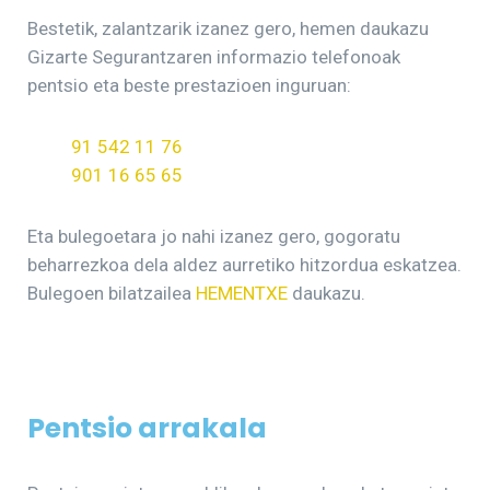
Bestetik, zalantzarik izanez gero, hemen daukazu
Gizarte Segurantzaren informazio telefonoak
pentsio eta beste prestazioen inguruan:
91 542 11 76
901 16 65 65
Eta bulegoetara jo nahi izanez gero, gogoratu
beharrezkoa dela aldez aurretiko hitzordua eskatzea.
Bulegoen bilatzailea
HEMENTXE
daukazu.
Pentsio arrakala