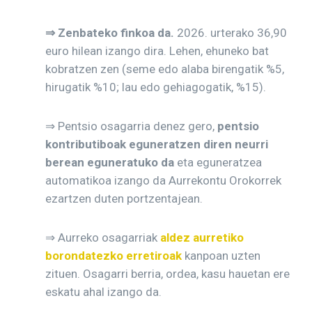
⇒ Zenbateko finkoa da.
2026. urterako 36,90
euro hilean izango dira. Lehen, ehuneko bat
kobratzen zen (seme edo alaba birengatik %5,
hirugatik %10; lau edo gehiagogatik, %15).
⇒ Pentsio osagarria denez gero,
pentsio
kontributiboak eguneratzen diren neurri
berean eguneratuko da
eta eguneratzea
automatikoa izango da Aurrekontu Orokorrek
ezartzen duten portzentajean.
⇒ Aurreko osagarriak
aldez aurretiko
borondatezko erretiroak
kanpoan uzten
zituen. Osagarri berria, ordea, kasu hauetan ere
eskatu ahal izango da.