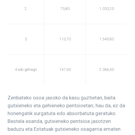
2
73,80
1.033,20
3
110,70
1.549,80
4 edo gehiago
147,60
2.066,40
Zenbateko osoa jasoko da kasu guztietan, baita
gutxieneko eta gehieneko pentsioetan; hau da, ez da
honengatik xurgatuta edo absorbatuta geratuko.
Bestela esanda, gutxieneko pentsioa jasotzen
baduzu eta Estatuak gutxieneko osagarria ematen