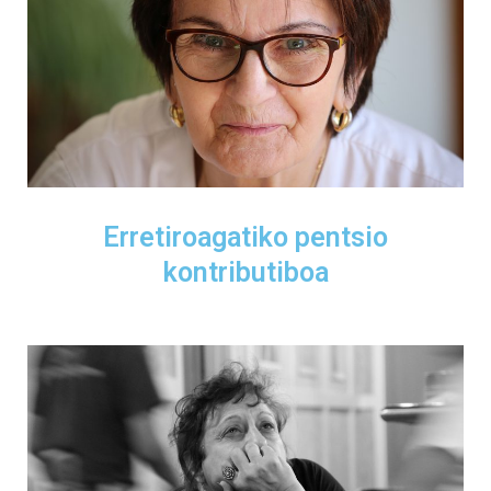
Erretiroagatiko pentsio
kontributiboa