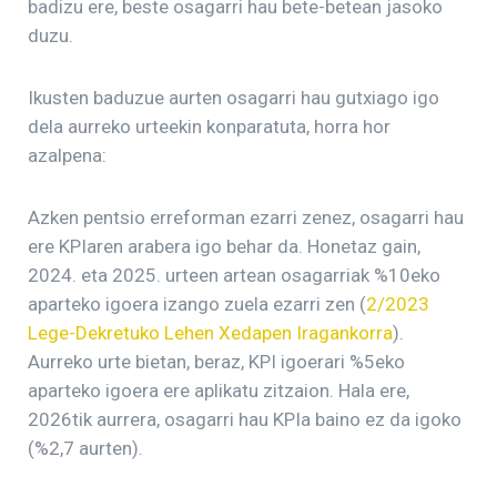
badizu ere, beste osagarri hau bete-betean jasoko
duzu.
Ikusten baduzue aurten osagarri hau gutxiago igo
dela aurreko urteekin konparatuta, horra hor
azalpena:
Azken pentsio erreforman ezarri zenez, osagarri hau
ere KPIaren arabera igo behar da. Honetaz gain,
2024. eta 2025. urteen artean osagarriak %10eko
aparteko igoera izango zuela ezarri zen (
2/2023
Lege-Dekretuko Lehen Xedapen Iragankorra
).
Aurreko urte bietan, beraz, KPI igoerari %5eko
aparteko igoera ere aplikatu zitzaion. Hala ere,
2026tik aurrera, osagarri hau KPIa baino ez da igoko
(%2,7 aurten).