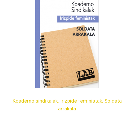
Koaderno sindikalak. Irizpide feministak. Soldata
arrakala