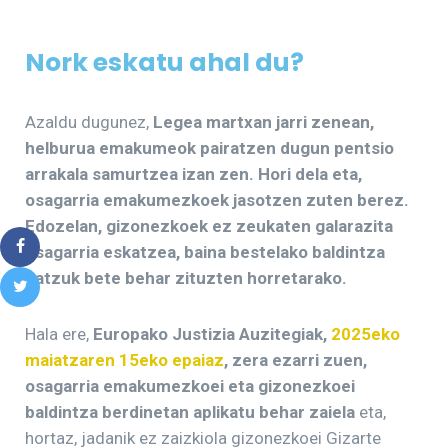
Nork eskatu ahal du?
Azaldu dugunez,
Legea martxan jarri zenean,
helburua emakumeok pairatzen dugun pentsio
arrakala samurtzea izan zen. Hori dela eta,
osagarria emakumezkoek jasotzen zuten berez.
Edozelan, gizonezkoek ez zeukaten galarazita
osagarria eskatzea, baina bestelako baldintza
batzuk bete behar zituzten horretarako.
Hala ere,
Europako Justizia Auzitegiak,
2025eko
maiatzaren 15eko epaiaz
, zera ezarri zuen,
osagarria emakumezkoei eta gizonezkoei
baldintza berdinetan aplikatu behar zaiela
eta,
hortaz, jadanik ez zaizkiola gizonezkoei Gizarte