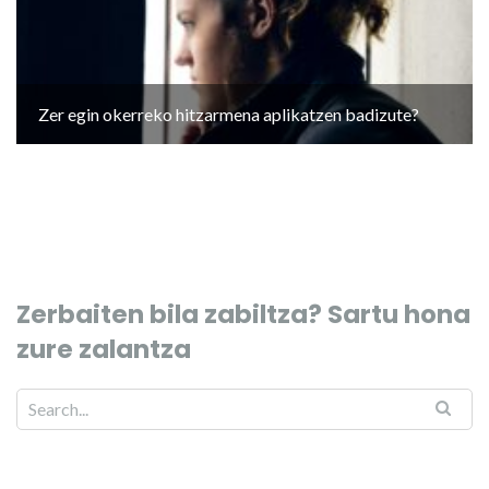
Zer egin okerreko hitzarmena aplikatzen badizute?
Zerbaiten bila zabiltza? Sartu hona
zure zalantza