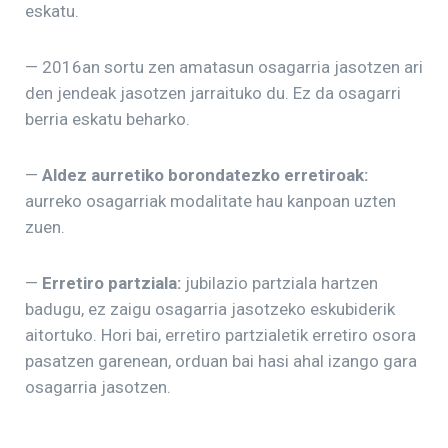
eskatu.
— 2016an sortu zen amatasun osagarria jasotzen ari
den jendeak jasotzen jarraituko du. Ez da osagarri
berria eskatu beharko.
—
Aldez aurretiko borondatezko erretiroak:
aurreko osagarriak modalitate hau kanpoan uzten
zuen.
—
Erretiro partziala:
jubilazio partziala hartzen
badugu, ez zaigu osagarria jasotzeko eskubiderik
aitortuko. Hori bai, erretiro partzialetik erretiro osora
pasatzen garenean, orduan bai hasi ahal izango gara
osagarria jasotzen.