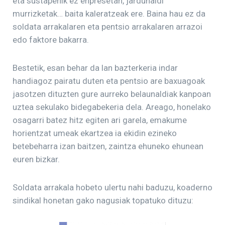
eta sustapenik ez enpresetan, jardunaldi
murrizketak… baita kaleratzeak ere. Baina hau ez da
soldata arrakalaren eta pentsio arrakalaren arrazoi
edo faktore bakarra.
Bestetik, esan behar da lan bazterkeria indar
handiagoz pairatu duten eta pentsio are baxuagoak
jasotzen dituzten gure aurreko belaunaldiak kanpoan
uztea sekulako bidegabekeria dela. Areago, honelako
osagarri batez hitz egiten ari garela, emakume
horientzat umeak ekartzea ia ekidin ezineko
betebeharra izan baitzen, zaintza ehuneko ehunean
euren bizkar.
Soldata arrakala hobeto ulertu nahi baduzu, koaderno
sindikal honetan gako nagusiak topatuko dituzu: