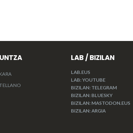
KUNTZA
LAB / BIZILAN
LAB.EUS
KARA
LAB: YOUTUBE
TELLANO
BIZILAN: TELEGRAM
BIZILAN: BLUESKY
BIZILAN: MASTODON.EUS
BIZILAN: ARGIA