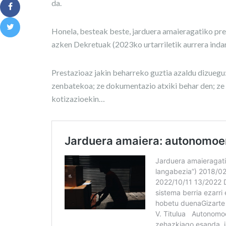
da.
Honela, besteak beste, jarduera amaieragatiko pres
azken Dekretuak (2023ko urtarriletik aurrera indar
Prestazioaz jakin beharreko guztia azaldu dizuegu:
zenbatekoa; ze dokumentazio atxiki behar den; ze
kotizazioekin…