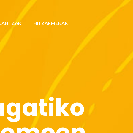
LANTZAK
HITZARMENAK
agatiko
onomoen