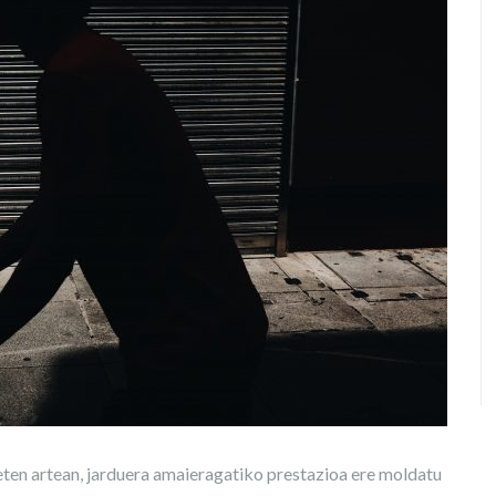
en artean, jarduera amaieragatiko prestazioa ere moldatu