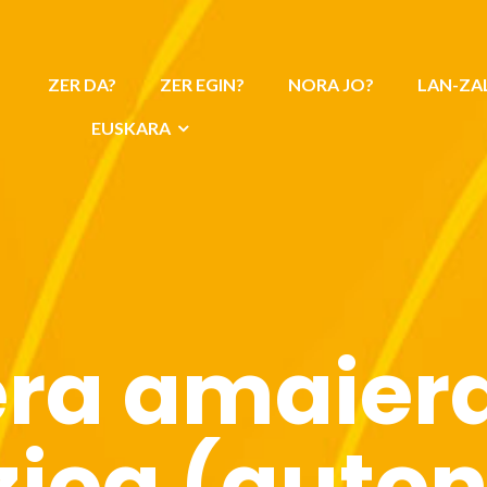
ZER DA?
ZER EGIN?
NORA JO?
LAN-ZA
EUSKARA
ra amaier
zioa (aut