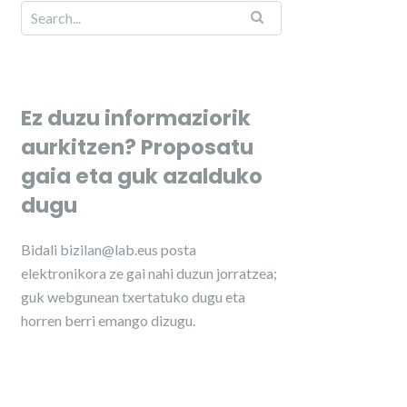
Ez duzu informaziorik
aurkitzen? Proposatu
gaia eta guk azalduko
dugu
Bidali
bizilan@lab.eus
posta
elektronikora ze gai nahi duzun jorratzea;
guk webgunean txertatuko dugu eta
horren berri emango dizugu.