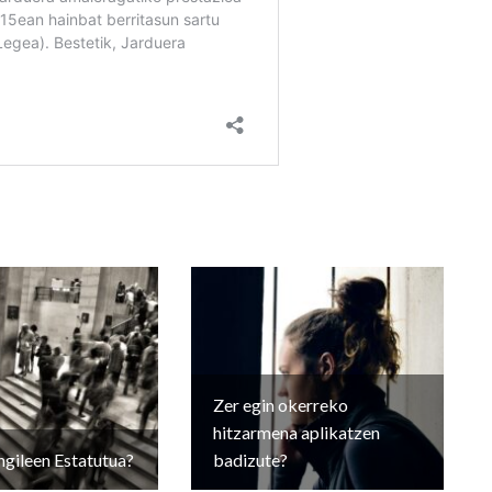
Zer egin okerreko
hitzarmena aplikatzen
ngileen Estatutua?
badizute?