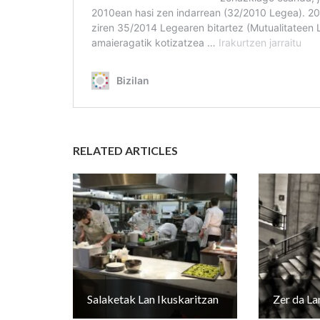
RELATED ARTICLES
Salaketak Lan Ikuskaritzan
Zer da La