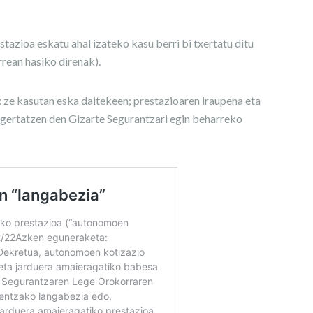
tazioa eskatu ahal izateko kasu berri bi txertatu ditu
rean hasiko direnak).
 ze kasutan eska daitekeen; prestazioaren iraupena eta
 gertatzen den Gizarte Segurantzari egin beharreko