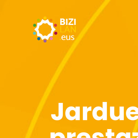
Jardue
presta