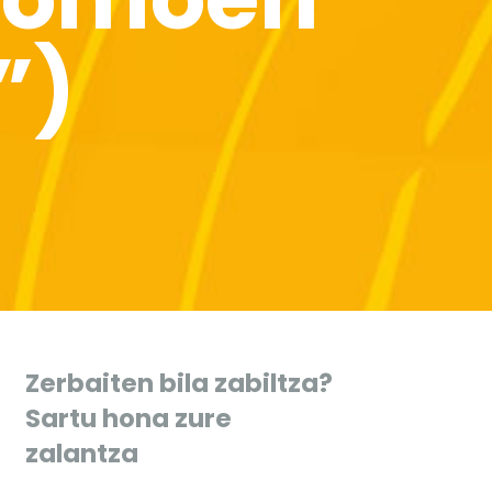
”)
Zerbaiten bila zabiltza?
Sartu hona zure
zalantza