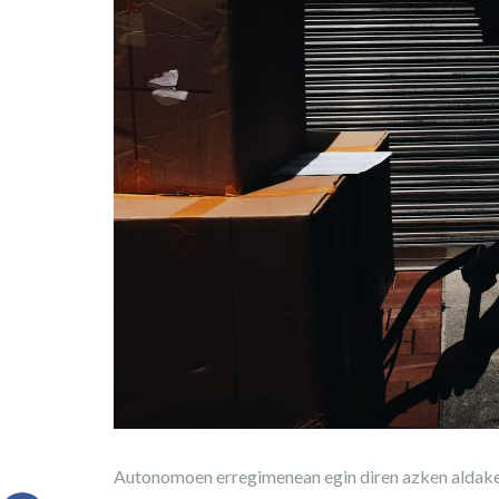
Autonomoen erregimenean egin diren azken aldaket