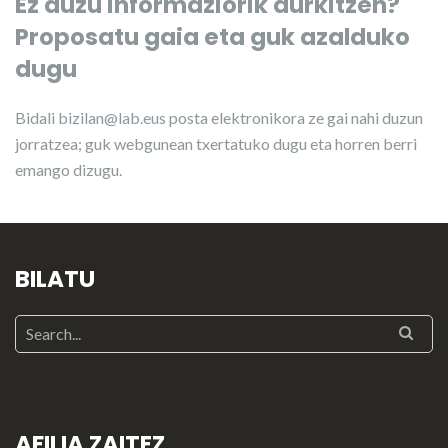
Ez duzu informaziorik aurkitzen?
Proposatu gaia eta guk azalduko
dugu
Bidali
bizilan@lab.eus
posta elektronikora ze gai nahi duzun
jorratzea; guk webgunean txertatuko dugu eta horren berri
emango dizugu.
BILATU
AFILIA ZAITEZ