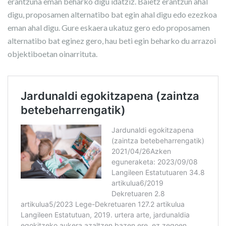
erantzuna eman beharko digu idatziz. Baietz erantzun ahal
digu, proposamen alternatibo bat egin ahal digu edo ezezkoa
eman ahal digu. Gure eskaera ukatuz gero edo proposamen
alternatibo bat eginez gero, hau beti egin beharko du arrazoi
objektiboetan oinarrituta.