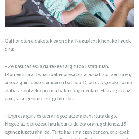
Gai honetan aldaketak egon dira. Nagusienak honako hauek
dira:
– Ze kasutan eska daitekeen argitu da Estatutuan.
Momentura arte, hainbat enpresatan, arazoak sortzen ziren,
umeez gain, beste senideren bat edo 12 urtetik gorako seme-
alabak zaintzeko premia baldin bageneukan. Hau argitzeaz
gain, kasu gehiago ere gehitu dira.
– Enpresa gure eskaera negoziatzera behartuta dago.
Negoziazio prozesu hau laburtu da eta orain, gehienez, 15
egunez luzatu ahal da. Tarte hau amaitzen denean, enpresak