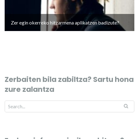
Zer egin okerreko hitzarmena aplikatzen badizute?
Zerbaiten bila zabiltza? Sartu hona
zure zalantza