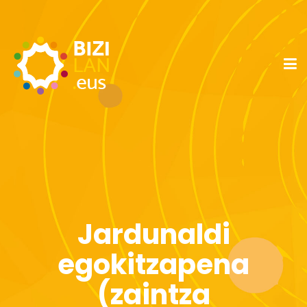
Jardunaldi
egokitzapena
(zaintza