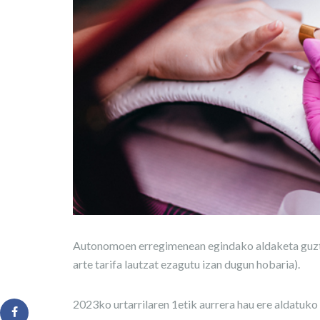
Autonomoen erregimenean egindako aldaketa guzti
arte tarifa lautzat ezagutu izan dugun hobaria).
2023ko urtarrilaren 1etik aurrera hau ere aldatuko