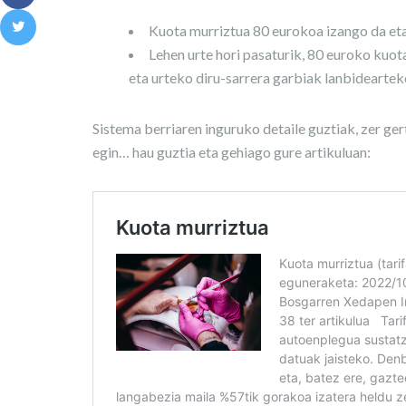
Kuota murriztua 80 eurokoa izango da eta
Lehen urte hori pasaturik, 80 euroko kuota
eta urteko diru-sarrera garbiak lanbidearte
Sistema berriaren inguruko detaile guztiak, zer ge
egin… hau guztia eta gehiago gure artikuluan: