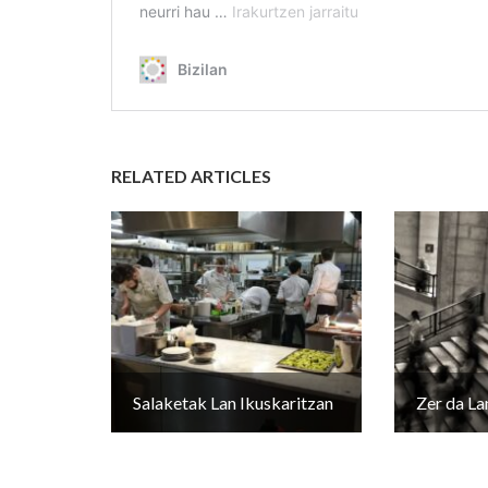
RELATED ARTICLES
Salaketak Lan Ikuskaritzan
Zer da La