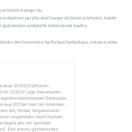
 urtebete iraungo du.
 ordaintzen jarraitu ahal izango da beste urtebetez, baldin
ko gutxieneko soldatatik beherakoak badira.
rtatuko den honezkero tarifa laua badaukazu, eskaera zelan