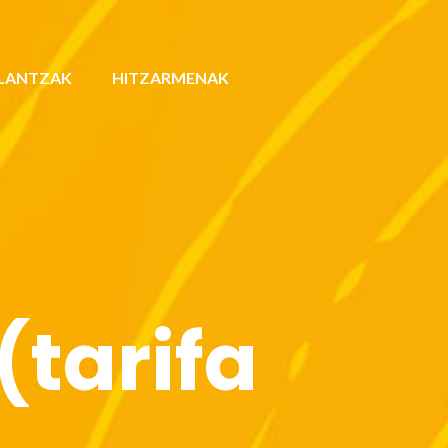
LANTZAK
HITZARMENAK
(tarifa