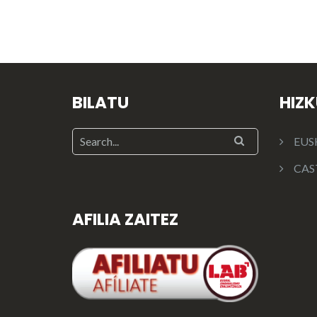
BILATU
HIZ
EUS
CAS
AFILIA ZAITEZ