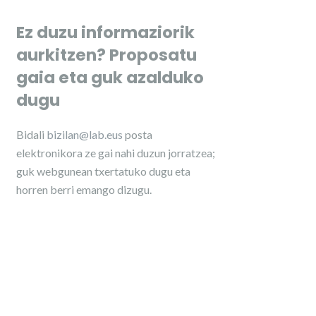
Ez duzu informaziorik
aurkitzen? Proposatu
gaia eta guk azalduko
dugu
Bidali
bizilan@lab.eus
posta
elektronikora ze gai nahi duzun jorratzea;
guk webgunean txertatuko dugu eta
horren berri emango dizugu.