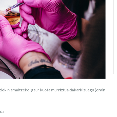
ekin amaitzeko, gaur kuota murriztua dakarkizuegu (orain
 da: