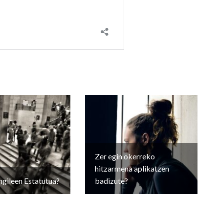
Zer egin okerreko
hitzarmena aplikatzen
ngileen Estatutua?
badizute?