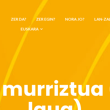
ZER DA?
ZER EGIN?
NORA JO?
LAN-ZA
EUSKARA
murriztua 
laua)