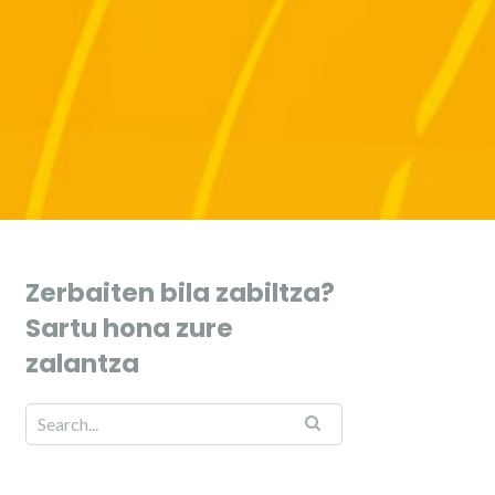
Zerbaiten bila zabiltza?
Sartu hona zure
zalantza