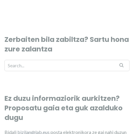
Zerbaiten bila zabiltza? Sartu hona
zure zalantza
Ez duzu informaziorik aurkitzen?
Proposatu gaia eta guk azalduko
dugu
Bidali
bizilan@lab.eus
posta elektronikora ze gai nahi duzun