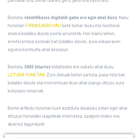
pantailan eta, behar izanez gero, jaitsi eta inprimatu.
Bestela,
identifikazio digitalik gabe ere egin ahal duzu
. Kasu
honetan
FORMULARIO HAU
bete behar duzu eta txostena
etxera bidaliko dizute posta arruntetik. Hori baino lehen,
erreferentzia zenbaki bat bidaliko dizute, zure eskaeraren
egoera kontsulta ahal dezazun.
Bestela,
SMS bitartez
bidaltzeko ere eskatu ahal duzu
LOTURA HONETAN.
Zure datuak behin sartuta, pasa-hitz bat
bidaliko dizute eta momentuan ikusi ahal izango dituzu zure
kotizazio oinarriak.
Beste artikulu honetan luze azalduta daukazu zelan egin ahal
dituzun honelako izapideak internetez, azalpen-bideo eta
abarrez lagundurik: