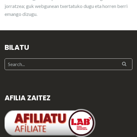
jorratzea; guk webgunean txertatuko dugu eta horren berri
emango dizugu.
BILATU
AFILIA ZAITEZ