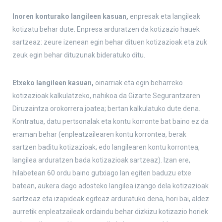
Inoren konturako langileen kasuan,
enpresak eta langileak
kotizatu behar dute. Enpresa arduratzen da kotizazio hauek
sartzeaz: zeure izenean egin behar dituen kotizazioak eta zuk
zeuk egin behar dituzunak bideratuko ditu.
Etxeko langileen kasuan,
oinarriak eta egin beharreko
kotizazioak kalkulatzeko, nahikoa da Gizarte Segurantzaren
Diruzaintza orokorrera joatea; bertan kalkulatuko dute dena.
Kontratua, datu pertsonalak eta kontu korronte bat baino ez da
eraman behar (enpleatzailearen kontu korrontea, berak
sartzen baditu kotizazioak; edo langilearen kontu korrontea,
langilea arduratzen bada kotizazioak sartzeaz). Izan ere,
hilabetean 60 ordu baino gutxiago lan egiten baduzu etxe
batean, aukera dago adosteko langilea izango dela kotizazioak
sartzeaz eta izapideak egiteaz arduratuko dena, hori bai, aldez
aurretik enpleatzaileak ordaindu behar dizkizu kotizazio horiek