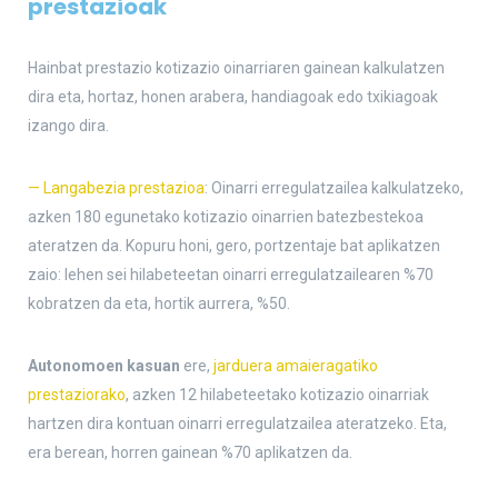
prestazioak
Hainbat prestazio kotizazio oinarriaren gainean kalkulatzen
dira eta, hortaz, honen arabera, handiagoak edo txikiagoak
izango dira.
— Langabezia prestazioa
: Oinarri erregulatzailea kalkulatzeko,
azken 180 egunetako kotizazio oinarrien batezbestekoa
ateratzen da. Kopuru honi, gero, portzentaje bat aplikatzen
zaio: lehen sei hilabeteetan oinarri erregulatzailearen %70
kobratzen da eta, hortik aurrera, %50.
Autonomoen kasuan
ere,
jarduera amaieragatiko
prestaziorako
, azken 12 hilabeteetako kotizazio oinarriak
hartzen dira kontuan oinarri erregulatzailea ateratzeko. Eta,
era berean, horren gainean %70 aplikatzen da.