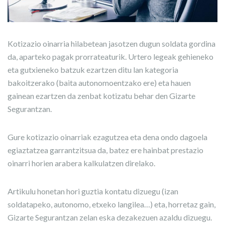
Kotizazio oinarria hilabetean jasotzen dugun soldata gordina
da, aparteko pagak prorrateaturik. Urtero legeak gehieneko
eta gutxieneko batzuk ezartzen ditu lan kategoria
bakoitzerako (baita autonomoentzako ere) eta hauen
gainean ezartzen da zenbat kotizatu behar den Gizarte
Segurantzan.
Gure kotizazio oinarriak ezagutzea eta dena ondo dagoela
egiaztatzea garrantzitsua da, batez ere hainbat prestazio
oinarri horien arabera kalkulatzen direlako.
Artikulu honetan hori guztia kontatu dizuegu (izan
soldatapeko, autonomo, etxeko langilea…) eta, horretaz gain,
Gizarte Segurantzan zelan eska dezakezuen azaldu dizuegu.