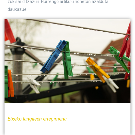
zuk sar ditzazun. Hurrengo artikulu honetan azalduta
daukazue:
Etxeko langileen erregimena