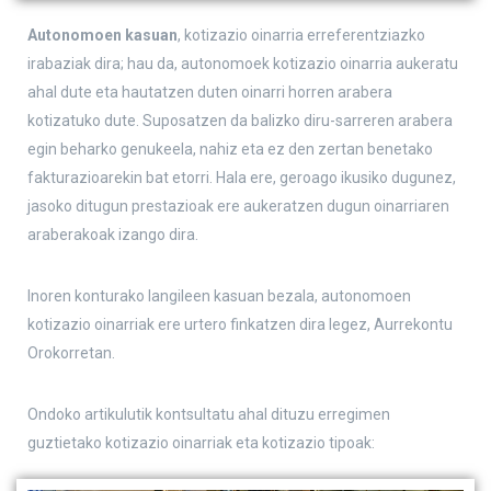
Autonomoen kasuan
, kotizazio oinarria erreferentziazko
irabaziak dira; hau da, autonomoek kotizazio oinarria aukeratu
ahal dute eta hautatzen duten oinarri horren arabera
kotizatuko dute. Suposatzen da balizko diru-sarreren arabera
egin beharko genukeela, nahiz eta ez den zertan benetako
fakturazioarekin bat etorri. Hala ere, geroago ikusiko dugunez,
jasoko ditugun prestazioak ere aukeratzen dugun oinarriaren
araberakoak izango dira.
Inoren konturako langileen kasuan bezala, autonomoen
kotizazio oinarriak ere urtero finkatzen dira legez, Aurrekontu
Orokorretan.
Ondoko artikulutik kontsultatu ahal dituzu erregimen
guztietako kotizazio oinarriak eta kotizazio tipoak: