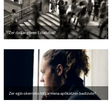
Zer da Langileen Estatutua?
Zer egin okerreko hitzarmena aplikatzen badizute?