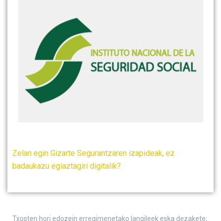
Zelan egin Gizarte Segurantzaren izapideak, ez
badaukazu egiaztagiri digitalik?
Txosten hori edozein erregimenetako langileek eska dezakete;