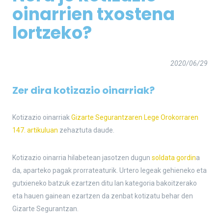
oinarrien txostena
lortzeko?
2020/06/29
Zer dira kotizazio oinarriak?
Kotizazio oinarriak
Gizarte Segurantzaren Lege Orokorraren
147. artikuluan
zehaztuta daude.
Kotizazio oinarria hilabetean jasotzen dugun
soldata gordin
a
da, aparteko pagak prorrateaturik. Urtero legeak gehieneko eta
gutxieneko batzuk ezartzen ditu lan kategoria bakoitzerako
eta hauen gainean ezartzen da zenbat kotizatu behar den
Gizarte Segurantzan.