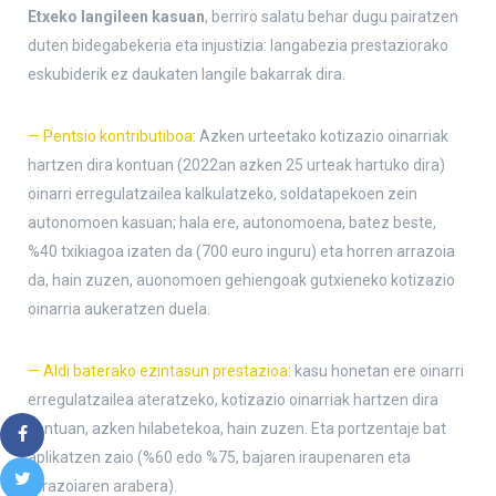
Etxeko langileen kasuan
, berriro salatu behar dugu pairatzen
duten bidegabekeria eta injustizia: langabezia prestaziorako
eskubiderik ez daukaten langile bakarrak dira.
— Pentsio kontributiboa
: Azken urteetako kotizazio oinarriak
hartzen dira kontuan (2022an azken 25 urteak hartuko dira)
oinarri erregulatzailea kalkulatzeko, soldatapekoen zein
autonomoen kasuan; hala ere, autonomoena, batez beste,
%40 txikiagoa izaten da (700 euro inguru) eta horren arrazoia
da, hain zuzen, auonomoen gehiengoak gutxieneko kotizazio
oinarria aukeratzen duela.
— Aldi baterako ezintasun prestazioa
: kasu honetan ere oinarri
erregulatzailea ateratzeko, kotizazio oinarriak hartzen dira
kontuan, azken hilabetekoa, hain zuzen. Eta portzentaje bat
aplikatzen zaio (%60 edo %75, bajaren iraupenaren eta
arrazoiaren arabera).