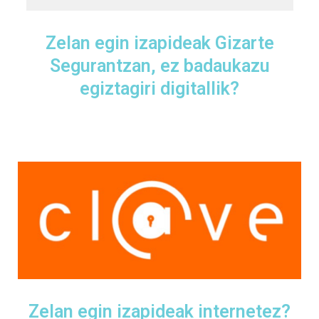
Zelan egin izapideak Gizarte
Segurantzan, ez badaukazu
egiztagiri digitallik?
Zelan egin izapideak internetez?