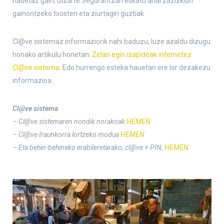
hauetaz gain, Gizarte Segurantzari eskatu ahal zazizkion
gainontzeko txosten eta ziurtagiri guztiak.
Cl@ve sistemaz informaziorik nahi baduzu, luze azaldu dizugu
honako artikulu honetan:
Zelan egin izapideak internetez
Cl@ve sistema.
Edo hurrengo esteka hauetan ere lor dezakezu
informazioa.
Cl@ve sistema
– Cl@ve sistemaren nondik norakoak
HEMEN
– Cl@ve Iraunkorra lortzeko modua
HEMEN
– Eta behin-behineko erabileretarako, cl@ve + PIN,
HEMEN