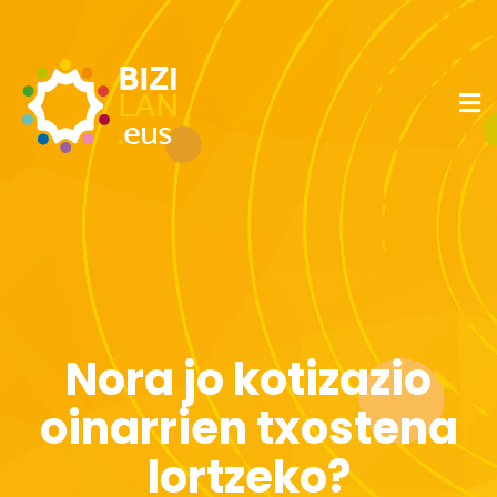
Nora jo kotizazio
oinarrien txostena
lortzeko?