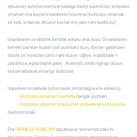
edozelan, autonomoentzat badago beste aukera bat: kotizazio
oinarrien eta kuota ordainketen txostena (kotizazio oinarriak
ez ezik, ordaindu dituzun kuotak ere jakin nahi badituzu).
Izapidearen orrialdetik bertatik eskatu ahal duzu. Orrialdearen
beheko partean kuadro bat aurkituko duzu. Bertan galdetzen
dizute ze modutan sartu nahi duzun: cl@ve, erabiltzaile +
pasahitza, egiaztagirik gabe… Aukeratu zelan egingo duzun
eta jarraibideak emango dizkizute.
Izapideen orrialdeak (informazio zehatzagoa eta eskaera):
• Kotizazio oinarrien txostena
(langile guztiak)
• Kotizazio oinarrien eta kuoten ordainketaren txostena
(autonomoak).
Eta
ORRIALDE HONETAN
dauzkazue, komentatutako bi