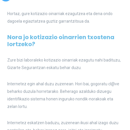
Hortaz, gure kotizazio oinarriak ezagutzea eta dena ondo
dagoela egiaztatzea guztiz garrantzitsua da.
Nora jo kotizazio oinarrien txostena
lortzeko?
Zure bizi laboraleko kotizazio oinarriak ezagutu nahi badituzu,
Gizarte Segurantzan eskatu behar duzu.
Internetez egin ahal duzu zuzenean. Hori bai, gogoratu cl@ve
beharko duzula horretarako. Beherago azalduko dizuegu
identifikazio sistema honen inguruko nondik-norakoak eta
zelan lortu.
Internetez eskatzen baduzu, zuzenean ikusi ahal izago duzu