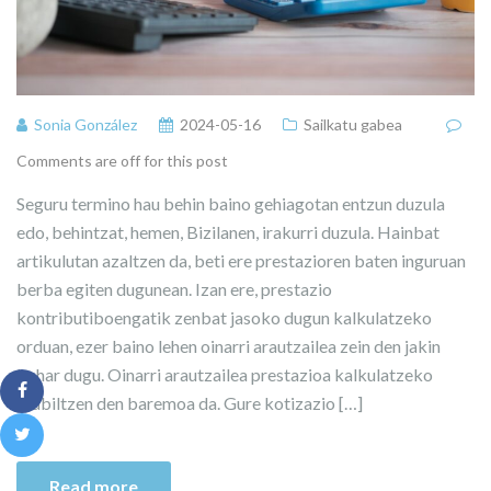
Sonia González
2024-05-16
Sailkatu gabea
Comments are off for this post
Seguru termino hau behin baino gehiagotan entzun duzula
edo, behintzat, hemen, Bizilanen, irakurri duzula. Hainbat
artikulutan azaltzen da, beti ere prestazioren baten inguruan
berba egiten dugunean. Izan ere, prestazio
kontributiboengatik zenbat jasoko dugun kalkulatzeko
orduan, ezer baino lehen oinarri arautzailea zein den jakin
behar dugu. Oinarri arautzailea prestazioa kalkulatzeko
erabiltzen den baremoa da. Gure kotizazio […]
Read more