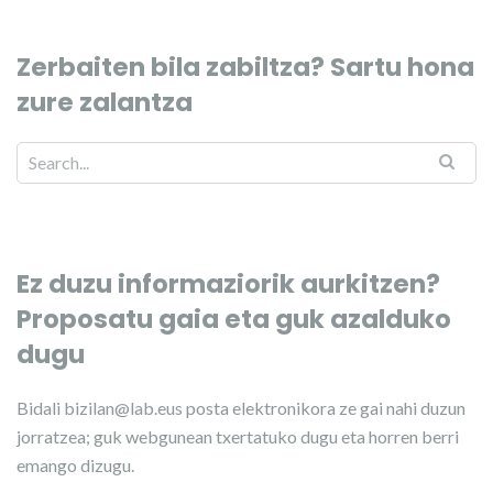
Zerbaiten bila zabiltza? Sartu hona
zure zalantza
Ez duzu informaziorik aurkitzen?
Proposatu gaia eta guk azalduko
dugu
Bidali
bizilan@lab.eus
posta elektronikora ze gai nahi duzun
jorratzea; guk webgunean txertatuko dugu eta horren berri
emango dizugu.