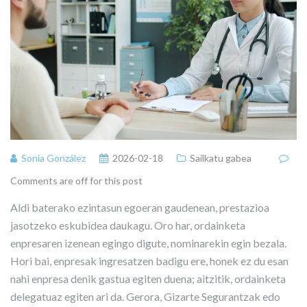
Sonia González
2026-02-18
Sailkatu gabea
Comments are off for this post
Aldi baterako ezintasun egoeran gaudenean, prestazioa
jasotzeko eskubidea daukagu. Oro har, ordainketa
enpresaren izenean egingo digute, nominarekin egin bezala.
Hori bai, enpresak ingresatzen badigu ere, honek ez du esan
nahi enpresa denik gastua egiten duena; aitzitik, ordainketa
delegatuaz egiten ari da. Gerora, Gizarte Segurantzak edo