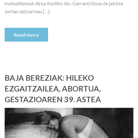
mutualitateak dirua itzuliko dio. Garrantzitsua da jakitea
zertan datzan hau […]
Read more
BAJA BEREZIAK: HILEKO
EZGAITZAILEA, ABORTUA,
GESTAZIOAREN 39. ASTEA