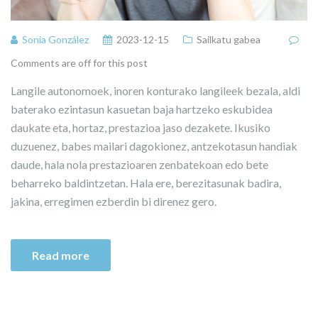
Sonia González
2023-12-15
Sailkatu gabea
Comments are off for this post
Langile autonomoek, inoren konturako langileek bezala, aldi
baterako ezintasun kasuetan baja hartzeko eskubidea
daukate eta, hortaz, prestazioa jaso dezakete. Ikusiko
duzuenez, babes mailari dagokionez, antzekotasun handiak
daude, hala nola prestazioaren zenbatekoan edo bete
beharreko baldintzetan. Hala ere, berezitasunak badira,
jakina, erregimen ezberdin bi direnez gero.
Read more