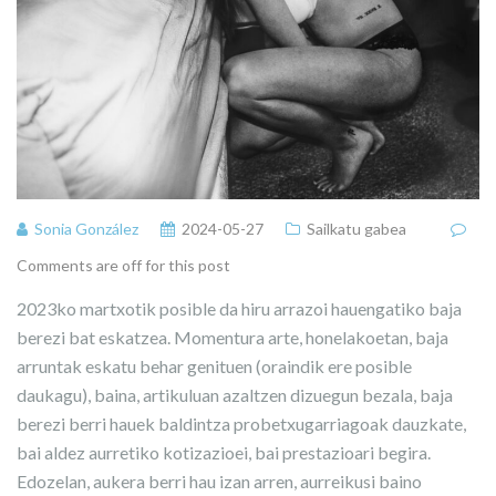
Sonia González
2024-05-27
Sailkatu gabea
Comments are off for this post
2023ko martxotik posible da hiru arrazoi hauengatiko baja
berezi bat eskatzea. Momentura arte, honelakoetan, baja
arruntak eskatu behar genituen (oraindik ere posible
daukagu), baina, artikuluan azaltzen dizuegun bezala, baja
berezi berri hauek baldintza probetxugarriagoak dauzkate,
bai aldez aurretiko kotizazioei, bai prestazioari begira.
Edozelan, aukera berri hau izan arren, aurreikusi baino