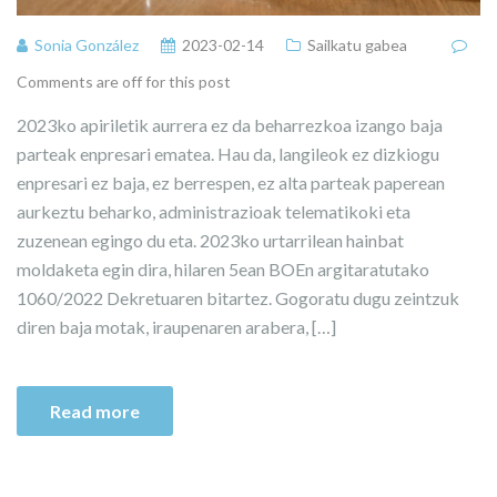
Sonia González
2023-02-14
Sailkatu gabea
Comments are off for this post
2023ko apiriletik aurrera ez da beharrezkoa izango baja
parteak enpresari ematea. Hau da, langileok ez dizkiogu
enpresari ez baja, ez berrespen, ez alta parteak paperean
aurkeztu beharko, administrazioak telematikoki eta
zuzenean egingo du eta. 2023ko urtarrilean hainbat
moldaketa egin dira, hilaren 5ean BOEn argitaratutako
1060/2022 Dekretuaren bitartez. Gogoratu dugu zeintzuk
diren baja motak, iraupenaren arabera, […]
Read more