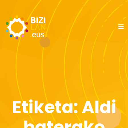
Etiketa:
Aldi
baterako