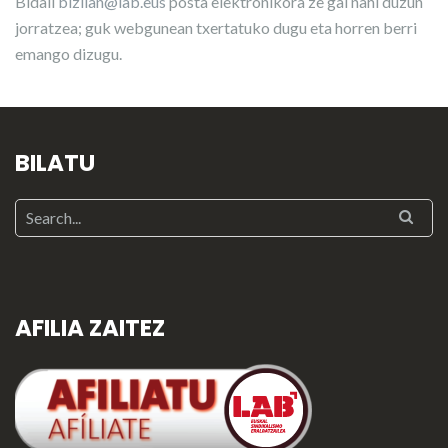
Bidali
bizilan@lab.eus
posta elektronikora ze gai nahi duzun
jorratzea; guk webgunean txertatuko dugu eta horren berri
emango dizugu.
BILATU
AFILIA ZAITEZ