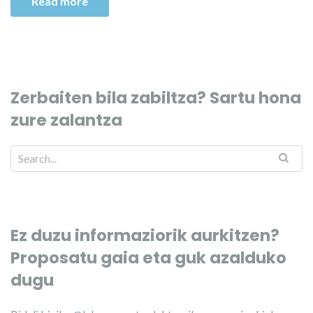
Read more
Zerbaiten bila zabiltza? Sartu hona
zure zalantza
Ez duzu informaziorik aurkitzen?
Proposatu gaia eta guk azalduko
dugu