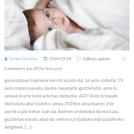
Sonia González
2026-03-24
Sailkatu gabea
Comments are off for this post
gurasotasun baimena berriki luzatu da: 16 aste izatetik 19
aste izatera pasatu da eta, hauetatik guztietatik, aste bi
umeak 8 urte bete arte har daitezke. ADI! Aste bi hauek
disfrutatu ahal izateko, umea 2024ko abuztuaren 2tik
aurrera jaio behar izan da. Baimen ordaindua da eta kasu
guztietan eskatu ahal da: sektore pribatuko edo publikoko
langileek, […]