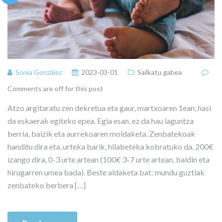
Sonia González
2023-03-01
Sailkatu gabea
Comments are off for this post
Atzo argitaratu zen dekretua eta gaur, martxoaren 1ean, hasi
da eskaerak egiteko epea. Egia esan, ez da hau laguntza
berria, baizik eta aurrekoaren moldaketa. Zenbatekoak
handitu dira eta, urteka barik, hilabeteka kobratuko da. 200€
izango dira, 0-3 urte artean (100€ 3-7 urte artean, baldin eta
hirugarren umea bada). Beste aldaketa bat: mundu guztiak
zenbateko berbera […]