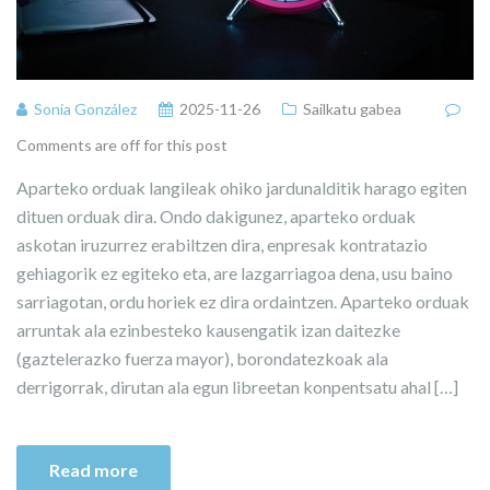
Sonia González
2025-11-26
Sailkatu gabea
Comments are off for this post
Aparteko orduak langileak ohiko jardunalditik harago egiten
dituen orduak dira. Ondo dakigunez, aparteko orduak
askotan iruzurrez erabiltzen dira, enpresak kontratazio
gehiagorik ez egiteko eta, are lazgarriagoa dena, usu baino
sarriagotan, ordu horiek ez dira ordaintzen. Aparteko orduak
arruntak ala ezinbesteko kausengatik izan daitezke
(gaztelerazko fuerza mayor), borondatezkoak ala
derrigorrak, dirutan ala egun libreetan konpentsatu ahal […]
Read more