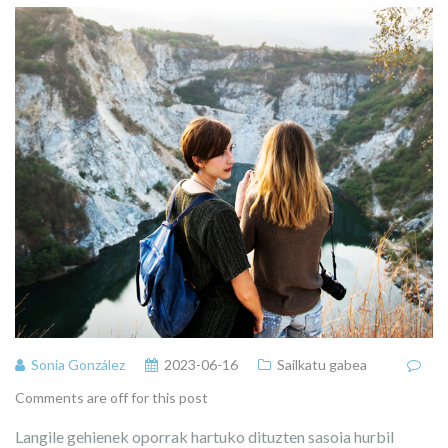
Sonia González
2023-06-16
Sailkatu gabea
Comments are off for this post
Langile gehienek oporrak hartuko dituzten sasoia hurbil