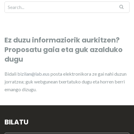
Ez duzu informaziorik aurkitzen?
Proposatu gaia eta guk azalduko
dugu
Bidali
bizilan@lab.eus
posta elektronikora ze gai nahi duzun
jorratzea; guk webgunean txertatuko dugu eta horren berri
emango dizugu.
BILATU