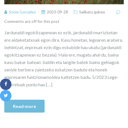
Sonia González
2023-09-28
Sailkatu gabea
Comments are off for this post
Jardunaldi egokitzapenean ez ezik, jardunaldi murrizketan
ere aldaketatxoak egon dira. Kasu honetan, legearen arabera,
behintzat, enpresak ezin digu eskubide hau ukatu (jardunaldi
egokitzapenean ez bezala). Hala ere, mugatu ahal du, baina
kasu bakar batean: baldin eta langile batek baino gehiagok
senide berbera zaintzeko eskatzen badute eta honek
enpresaren funtzionamoldea kaltetzen badu. 5/2023 Lege-
Dekretuak puntu hau […]
Read more