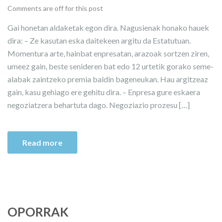
Comments are off for this post
Gai honetan aldaketak egon dira. Nagusienak honako hauek
dira: – Ze kasutan eska daitekeen argitu da Estatutuan.
Momentura arte, hainbat enpresatan, arazoak sortzen ziren,
umeez gain, beste senideren bat edo 12 urtetik gorako seme-
alabak zaintzeko premia baldin bageneukan. Hau argitzeaz
gain, kasu gehiago ere gehitu dira. – Enpresa gure eskaera
negoziatzera behartuta dago. Negoziazio prozesu […]
Read more
OPORRAK