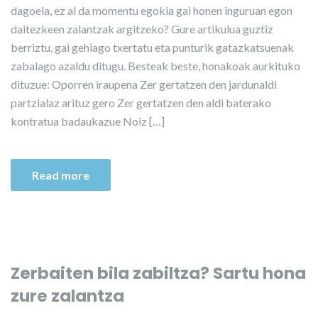
dagoela, ez al da momentu egokia gai honen inguruan egon
daitezkeen zalantzak argitzeko? Gure artikulua guztiz
berriztu, gai gehiago txertatu eta punturik gatazkatsuenak
zabalago azaldu ditugu. Besteak beste, honakoak aurkituko
dituzue: Oporren iraupena Zer gertatzen den jardunaldi
partzialaz arituz gero Zer gertatzen den aldi baterako
kontratua badaukazue Noiz […]
Read more
Zerbaiten bila zabiltza? Sartu hona
zure zalantza