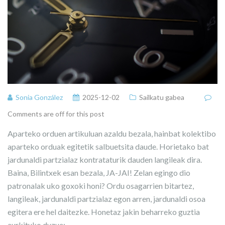
Sonia González
2025-12-02
Sailkatu gabea
Comments are off for this post
Aparteko orduen artikuluan azaldu bezala, hainbat kolektibo
aparteko orduak egitetik salbuetsita daude. Horietako bat
jardunaldi partzialaz kontrataturik dauden langileak dira.
Baina, Bilintxek esan bezala, JA-JAI! Zelan egingo dio
patronalak uko goxoki honi? Ordu osagarrien bitartez,
langileak, jardunaldi partzialaz egon arren, jardunaldi osoa
egitera ere hel daitezke. Honetaz jakin beharreko guztia
aurkituko duzue: