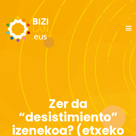
Zer da
“desistimiento”
izenekoa? (etxeko