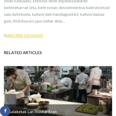
zelan kalkulatu; zeintzuk diren enpleatzailearen
betebeharrak (eta, bete ezean, desistimientoa kaleratzetzat
sala daitekeela, kalteordain handiagoekin); kalteordainaz
gain, finikitoa ere jaso behar dela…
I
RAKURRI GEHIAGO
RELATED ARTICLES
Salaketak Lan Ikuskaritzan