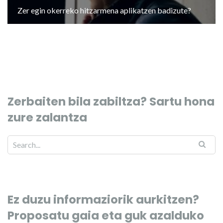
Zer egin okerreko hitzarmena aplikatzen badizute?
Zerbaiten bila zabiltza? Sartu hona
zure zalantza
Ez duzu informaziorik aurkitzen?
Proposatu gaia eta guk azalduko