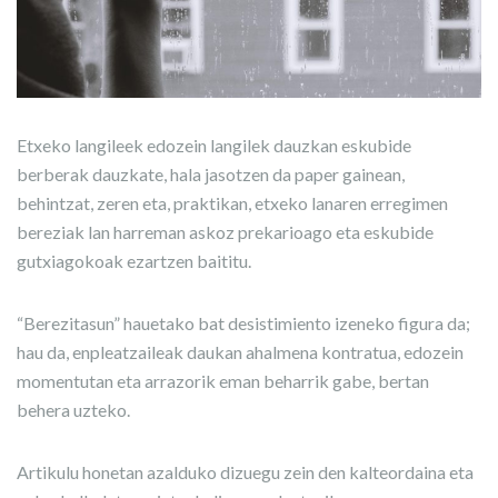
Etxeko langileek edozein langilek dauzkan eskubide
berberak dauzkate, hala jasotzen da paper gainean,
behintzat, zeren eta, praktikan, etxeko lanaren erregimen
bereziak lan harreman askoz prekarioago eta eskubide
gutxiagokoak ezartzen baititu.
“Berezitasun” hauetako bat desistimiento izeneko figura da;
hau da, enpleatzaileak daukan ahalmena kontratua, edozein
momentutan eta arrazorik eman beharrik gabe, bertan
behera uzteko.
Artikulu honetan azalduko dizuegu zein den kalteordaina eta