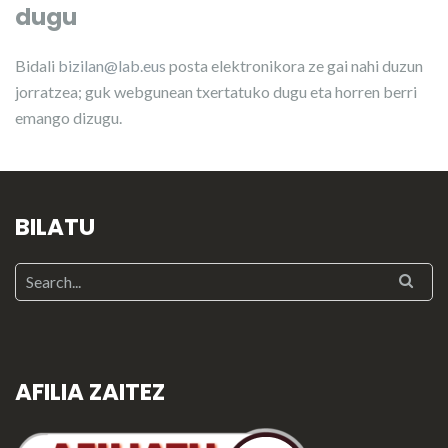
dugu
Bidali
bizilan@lab.eus
posta elektronikora ze gai nahi duzun
jorratzea; guk webgunean txertatuko dugu eta horren berri
emango dizugu.
BILATU
AFILIA ZAITEZ