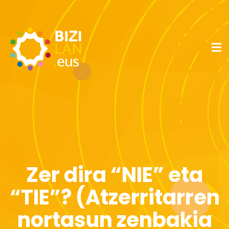
Zer dira “NIE” eta
“TIE”? (Atzerritarren
nortasun zenbakia