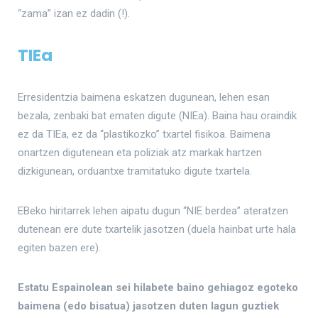
“zama” izan ez dadin (!).
TIEa
Erresidentzia baimena eskatzen dugunean, lehen esan
bezala, zenbaki bat ematen digute (NIEa). Baina hau oraindik
ez da TIEa, ez da “plastikozko” txartel fisikoa. Baimena
onartzen digutenean eta poliziak atz markak hartzen
dizkigunean, orduantxe tramitatuko digute txartela.
EBeko hiritarrek lehen aipatu dugun “NIE berdea” ateratzen
dutenean ere dute txartelik jasotzen (duela hainbat urte hala
egiten bazen ere).
Estatu Espainolean sei hilabete baino gehiagoz egoteko
baimena (edo bisatua) jasotzen duten lagun guztiek