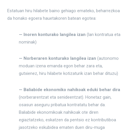
Estatuan hiru hilabete baino gehiago emateko, beharrezkoa
da honako egoera hauetakoren batean egotea:
— Inoren konturako langilea izan
(lan kontratua eta
nominak)
— Norberaren konturako langilea izan
(autonomo
moduan izena emanda egon behar zara eta,
gutxienez, hiru hilabete kotizaturik izan behar dituzu)
— Baliabide ekonomiko nahikoak eduki behar dira
(norberarentzat eta senideentzat). Honetaz gain,
osasun aseguru pribatua kontratatu behar da.
Baliabide ekonomikoak nahikoak ote diren
egiaztatzeko, eskatzen da pentsio ez kontributiboa
jasotzeko eskubidea ematen duen diru-muga