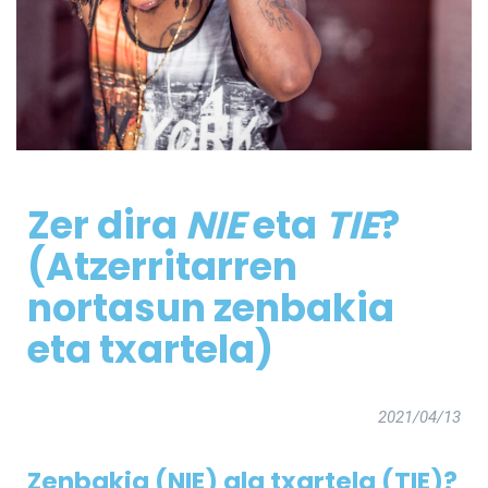
Zer dira
NIE
eta
TIE
?
(Atzerritarren
nortasun zenbakia
eta txartela)
2021/04/13
Zenbakia (NIE) ala txartela (TIE)?