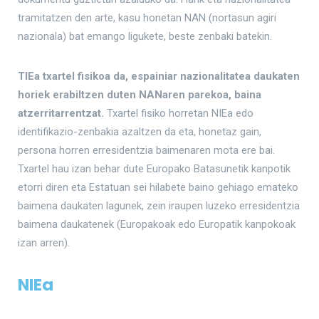
tramitatzen den arte, kasu honetan NAN (nortasun agiri
nazionala) bat emango ligukete, beste zenbaki batekin.
TIEa txartel fisikoa da, espainiar nazionalitatea daukaten
horiek erabiltzen duten NANaren parekoa, baina
atzerritarrentzat.
Txartel fisiko horretan NIEa edo
identifikazio-zenbakia azaltzen da eta, honetaz gain,
persona horren erresidentzia baimenaren mota ere bai.
Txartel hau izan behar dute Europako Batasunetik kanpotik
etorri diren eta Estatuan sei hilabete baino gehiago emateko
baimena daukaten lagunek, zein iraupen luzeko erresidentzia
baimena daukatenek (Europakoak edo Europatik kanpokoak
izan arren).
NIEa