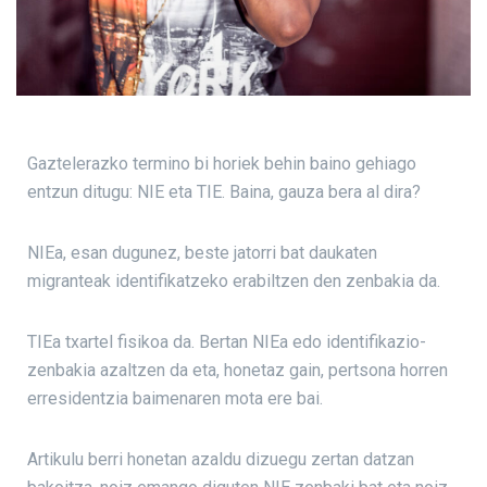
Gaztelerazko termino bi horiek behin baino gehiago
entzun ditugu: NIE eta TIE. Baina, gauza bera al dira?
NIEa, esan dugunez, beste jatorri bat daukaten
migranteak identifikatzeko erabiltzen den zenbakia da.
TIEa txartel fisikoa da. Bertan NIEa edo identifikazio-
zenbakia azaltzen da eta, honetaz gain, pertsona horren
erresidentzia baimenaren mota ere bai.
Artikulu berri honetan azaldu dizuegu zertan datzan