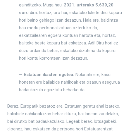
gainditzeko. Muga hau,
2021. urterako 5.639,20
eur
o dira; hortaz, oro har, eskatuko lukete diru kopuru
hori baino gehiago izan dezazun. Hala ere, baldintza
hau modu pertsonalizatuan aztertuko da,
eskatzailearen egoera kontuan hartuta eta, hortaz,
baliteke beste kopuru bat eskatzea. Adi! Diru hori ez
duzu ordaindu behar; eskatuko dizutena da kopuru
hori kontu korrontean izan dezazun.
— Estatuan ikasten egotea.
Nolanahi ere, kasu
honetan ere baliabide nahikoak eta osasun asegurua
badaukazula egiaztatu beharko da.
Beraz, Europatik bazatoz ere, Estatuan geratu ahal izateko,
baliabide nahikoak izan behar dituzu, bai lanean zaudelako,
bai dirutxo bat badaukazulako. Legeak berak, lotsagabeki,
dioenez, hau eskatzen da pertsona hori Estatuarentzat