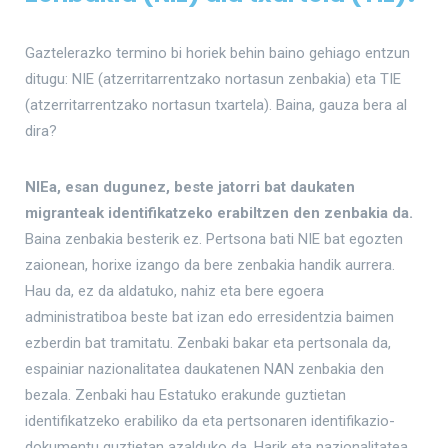
Gaztelerazko termino bi horiek behin baino gehiago entzun
ditugu: NIE (atzerritarrentzako nortasun zenbakia) eta TIE
(atzerritarrentzako nortasun txartela). Baina, gauza bera al
dira?
NIEa, esan dugunez, beste jatorri bat daukaten
migranteak identifikatzeko erabiltzen den zenbakia da.
Baina zenbakia besterik ez. Pertsona bati NIE bat egozten
zaionean, horixe izango da bere zenbakia handik aurrera.
Hau da, ez da aldatuko, nahiz eta bere egoera
administratiboa beste bat izan edo erresidentzia baimen
ezberdin bat tramitatu. Zenbaki bakar eta pertsonala da,
espainiar nazionalitatea daukatenen NAN zenbakia den
bezala. Zenbaki hau Estatuko erakunde guztietan
identifikatzeko erabiliko da eta pertsonaren identifikazio-
dokumentu guztietan azalduko da. Harik eta nazionalitatea