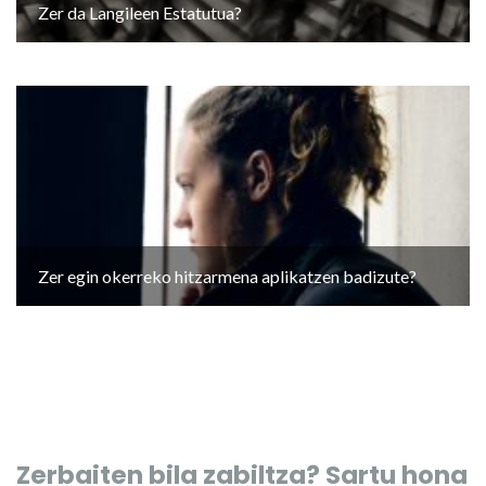
Zer da Langileen Estatutua?
Zer egin okerreko hitzarmena aplikatzen badizute?
Zerbaiten bila zabiltza? Sartu hona