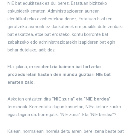
NIE bat edukitzeak ez du, berez, Estatuan bizitzeko
eskubiderik ematen. Administrazioaren aurrean
identifikatzeko ezinbestekoa denez, Estatuan bizitzen
geratzeko asmorik ez daukatenek ere posible dute zenbaki
bat eskatzea, etxe bat erosteko, kontu korronte bat
zabaltzeko edo administrazioarekin izapideren bat egin
behar dutelako, adibidez.
Eta, jakina,
erresidentzia baimen bat lortzeko
prozeduretan hasten den mundu guztiari NIE bat
ematen zaio.
Askotan entzuten dira
“NIE zuria” eta “NIE berdea”
terminoak. Komentatu dugun kasuetan, NIEa kolore zuriko
egiaztagiria da; horregatik, “NIE zuria”. Eta “NIE berdea”?
Kalean, normalean, horrela deitu arren, bere izena beste bat