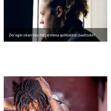
Zer egin okerreko hitzarmena aplikatzen badizute?