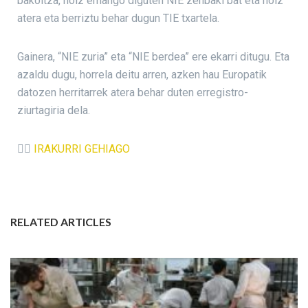
bakoitza, noiz emango diguten NIE zenbaki bat eta noiz
atera eta berriztu behar dugun TIE txartela.
Gainera, “NIE zuria” eta “NIE berdea” ere ekarri ditugu. Eta
azaldu dugu, horrela deitu arren, azken hau Europatik
datozen herritarrek atera behar duten erregistro-
ziurtagiria dela.
👉🏼
IRAKURRI GEHIAGO
RELATED ARTICLES