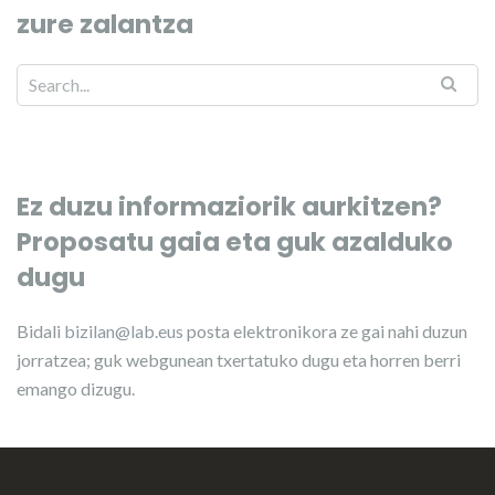
zure zalantza
Ez duzu informaziorik aurkitzen?
Proposatu gaia eta guk azalduko
dugu
Bidali
bizilan@lab.eus
posta elektronikora ze gai nahi duzun
jorratzea; guk webgunean txertatuko dugu eta horren berri
emango dizugu.