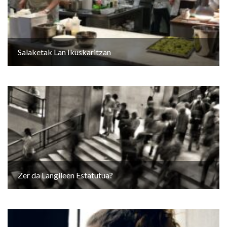
Salaketak Lan Ikuskaritzan
Zer da Langileen Estatutua?