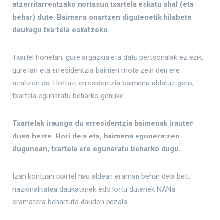
atzerritarrentzako nortasun txartela eskatu ahal (eta
behar) dute. Baimena onartzen digutenetik hilabete
daukagu txartela eskatzeko.
Txartel honetan, gure argazkia eta datu pertsonalak ez ezik,
gure lan eta erresidentzia baimen mota zein den ere
azaltzen da. Hortaz, erresidentzia baimena aldatuz gero,
txartela eguneratu beharko genuke.
Txartelak iraungo du erresidentzia baimenak irauten
duen beste. Hori dela eta, baimena eguneratzen
dugunean, txartela ere eguneratu beharko dugu.
Izan kontuan txartel hau aldean eraman behar dela beti,
nazionalitatea daukatenek edo lortu dutenek NANa
eramatera behartuta dauden bezala.