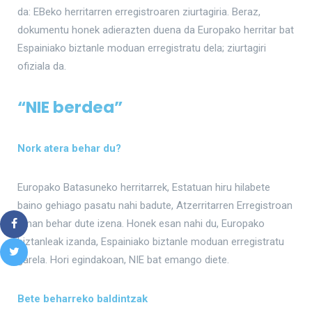
da: EBeko herritarren erregistroaren ziurtagiria. Beraz,
dokumentu honek adierazten duena da Europako herritar bat
Espainiako biztanle moduan erregistratu dela; ziurtagiri
ofiziala da.
“NIE berdea”
Nork atera behar du?
Europako Batasuneko herritarrek, Estatuan hiru hilabete
baino gehiago pasatu nahi badute, Atzerritarren Erregistroan
eman behar dute izena. Honek esan nahi du, Europako
biztanleak izanda, Espainiako biztanle moduan erregistratu
garela. Hori egindakoan, NIE bat emango diete.
Bete beharreko baldintzak