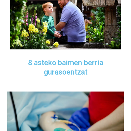
8 asteko baimen berria
gurasoentzat