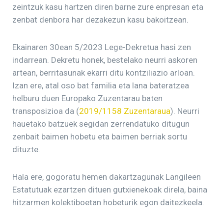
zeintzuk kasu hartzen diren barne zure enpresan eta
zenbat denbora har dezakezun kasu bakoitzean.
Ekainaren 30ean 5/2023 Lege-Dekretua hasi zen
indarrean. Dekretu honek, bestelako neurri askoren
artean, berritasunak ekarri ditu kontziliazio arloan.
Izan ere, atal oso bat familia eta lana bateratzea
helburu duen Europako Zuzentarau baten
transposizioa da (
2019/1158 Zuzentaraua
). Neurri
hauetako batzuek segidan zerrendatuko ditugun
zenbait baimen hobetu eta baimen berriak sortu
dituzte.
Hala ere, gogoratu hemen dakartzagunak Langileen
Estatutuak ezartzen dituen gutxienekoak direla, baina
hitzarmen kolektiboetan hobeturik egon daitezkeela.