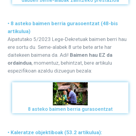
dauden seme-alabak zaintzeko prestazioa
• 8 asteko baimen berria gurasoentzat (48-bis
artikulua)
Aipatutako 5/2023 Lege-Dekretuak baimen berri hau
ere sortu du. Seme-alabek 8 urte bete arte har
daitekeen baimena da. Adi!
Baimen hau EZ da
ordaindua
, momentuz, behintzat, bere artikulu
espezifikoan azaldu dizuegun bezala:
8 asteko baimen berria gurasoentzat
• Kaleratze objektiboak (53.2 artikulua):