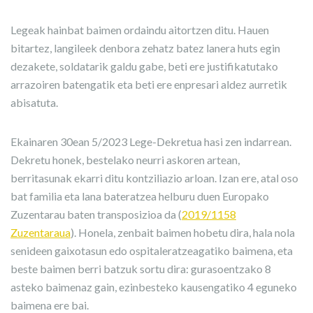
Legeak hainbat baimen ordaindu aitortzen ditu. Hauen
bitartez, langileek denbora zehatz batez lanera huts egin
dezakete, soldatarik galdu gabe, beti ere justifikatutako
arrazoiren batengatik eta beti ere enpresari aldez aurretik
abisatuta.
Ekainaren 30ean 5/2023 Lege-Dekretua hasi zen indarrean.
Dekretu honek, bestelako neurri askoren artean,
berritasunak ekarri ditu kontziliazio arloan. Izan ere, atal oso
bat familia eta lana bateratzea helburu duen Europako
Zuzentarau baten transposizioa da (
2019/1158
Zuzentaraua
). Honela, zenbait baimen hobetu dira, hala nola
senideen gaixotasun edo ospitaleratzeagatiko baimena, eta
beste baimen berri batzuk sortu dira: gurasoentzako 8
asteko baimenaz gain, ezinbesteko kausengatiko 4 eguneko
baimena ere bai.