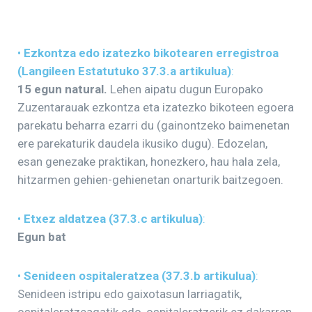
•
Ezkontza edo izatezko bikotearen erregistroa
(Langileen Estatutuko 37.3.a artikulua)
:
15 egun natural.
Lehen aipatu dugun Europako
Zuzentarauak ezkontza eta izatezko bikoteen egoera
parekatu beharra ezarri du (gainontzeko baimenetan
ere parekaturik daudela ikusiko dugu). Edozelan,
esan genezake praktikan, honezkero, hau hala zela,
hitzarmen gehien-gehienetan onarturik baitzegoen.
•
Etxez aldatzea (37.3.c artikulua)
:
Egun bat
•
Senideen ospitaleratzea (37.3.b artikulua)
:
Senideen istripu edo gaixotasun larriagatik,