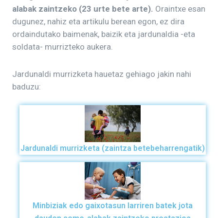
alabak zaintzeko (23 urte bete arte).
Oraintxe esan
dugunez, nahiz eta artikulu berean egon, ez dira
ordaindutako baimenak, baizik eta jardunaldia -eta
soldata- murrizteko aukera.
Jardunaldi murrizketa hauetaz gehiago jakin nahi
baduzu:
Jardunaldi murrizketa (zaintza betebeharrengatik)
Minbiziak edo gaixotasun larriren batek jota