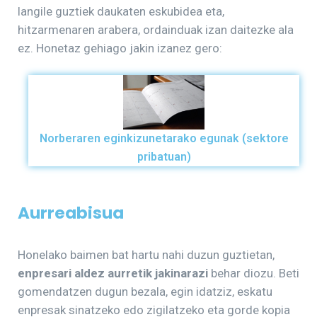
langile guztiek daukaten eskubidea eta,
hitzarmenaren arabera, ordainduak izan daitezke ala
ez. Honetaz gehiago jakin izanez gero:
Norberaren eginkizunetarako egunak (sektore
pribatuan)
Aurreabisua
Honelako baimen bat hartu nahi duzun guztietan,
enpresari aldez aurretik jakinarazi
behar diozu. Beti
gomendatzen dugun bezala, egin idatziz, eskatu
enpresak sinatzeko edo zigilatzeko eta gorde kopia