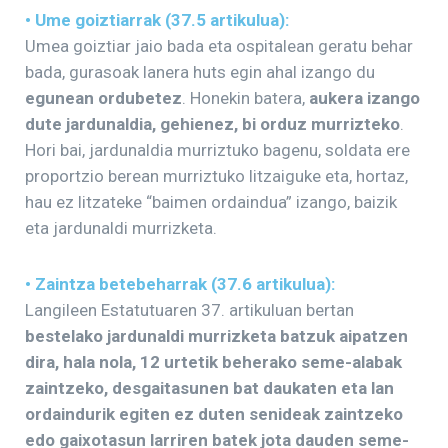
• Ume goiztiarrak (37.5 artikulua):
Umea goiztiar jaio bada eta ospitalean geratu behar
bada, gurasoak lanera huts egin ahal izango du
egunean ordubetez
. Honekin batera,
aukera izango
dute jardunaldia, gehienez, bi orduz murrizteko
.
Hori bai, jardunaldia murriztuko bagenu, soldata ere
proportzio berean murriztuko litzaiguke eta, hortaz,
hau ez litzateke “baimen ordaindua” izango, baizik
eta jardunaldi murrizketa.
• Zaintza betebeharrak (37.6 artikulua):
Langileen Estatutuaren 37. artikuluan bertan
bestelako jardunaldi murrizketa batzuk aipatzen
dira, hala nola, 12 urtetik beherako seme-alabak
zaintzeko
,
desgaitasunen bat daukaten eta lan
ordaindurik egiten ez duten senideak zaintzeko
edo gaixotasun larriren batek jota dauden seme-