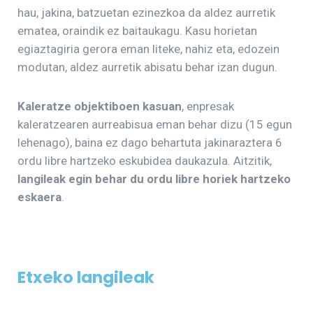
hau, jakina, batzuetan ezinezkoa da aldez aurretik
ematea, oraindik ez baitaukagu. Kasu horietan
egiaztagiria gerora eman liteke, nahiz eta, edozein
modutan, aldez aurretik abisatu behar izan dugun.
Kaleratze objektiboen kasuan
, enpresak
kaleratzearen aurreabisua eman behar dizu (15 egun
lehenago), baina ez dago behartuta jakinaraztera 6
ordu libre hartzeko eskubidea daukazula. Aitzitik,
langileak egin behar du ordu libre horiek hartzeko
eskaera
.
Etxeko langileak