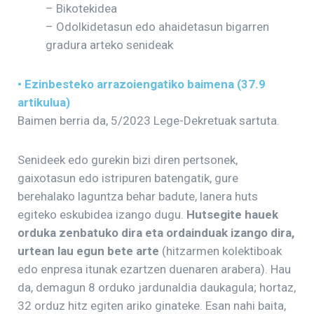
– Bikotekidea
– Odolkidetasun edo ahaidetasun bigarren
gradura arteko senideak
• Ezinbesteko arrazoiengatiko baimena (37.9
artikulua)
Baimen berria da, 5/2023 Lege-Dekretuak sartuta.
Senideek edo gurekin bizi diren pertsonek,
gaixotasun edo istripuren batengatik, gure
berehalako laguntza behar badute, lanera huts
egiteko eskubidea izango dugu.
Hutsegite hauek
orduka zenbatuko dira eta ordainduak izango dira,
urtean lau egun bete arte
(hitzarmen kolektiboak
edo enpresa itunak ezartzen duenaren arabera). Hau
da, demagun 8 orduko jardunaldia daukagula; hortaz,
32 orduz hitz egiten ariko ginateke. Esan nahi baita,