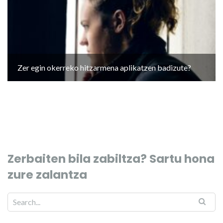
Zer egin okerreko hitzarmena aplikatzen badizute?
Zerbaiten bila zabiltza? Sartu hona
zure zalantza