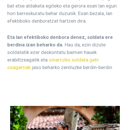
bat etxe aldaketa egiteko eta gerora esan lan egun
hori berreskuratu behar duzunik. Esan bezala, lan
efektiboko denboratzat hartzen dira.
Eta lan efektiboko denbora denez, soldata ere
berdina izan beharko da.
Hau da, ezin dizute
soldatatik ezer deskontatu baimen hauek
erabiltzeagatik eta
oinarrizko soldata gehi
osagarriak
jaso beharko zenituzke berdin-berdin.