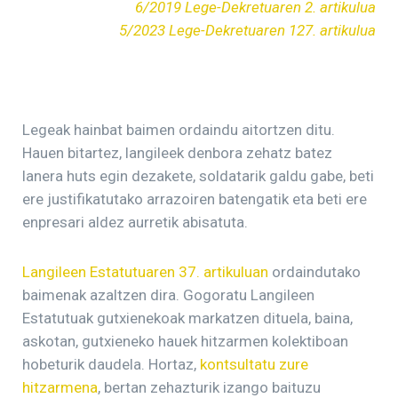
6/2019 Lege-Dekretuaren 2. artikulua
5/2023 Lege-Dekretuaren 127. artikulua
Legeak hainbat baimen ordaindu aitortzen ditu.
Hauen bitartez, langileek denbora zehatz batez
lanera huts egin dezakete, soldatarik galdu gabe, beti
ere justifikatutako arrazoiren batengatik eta beti ere
enpresari aldez aurretik abisatuta.
Langileen Estatutuaren 37. artikuluan
ordaindutako
baimenak azaltzen dira. Gogoratu Langileen
Estatutuak gutxienekoak markatzen dituela, baina,
askotan, gutxieneko hauek hitzarmen kolektiboan
hobeturik daudela. Hortaz,
kontsultatu zure
hitzarmena
, bertan zehazturik izango baituzu