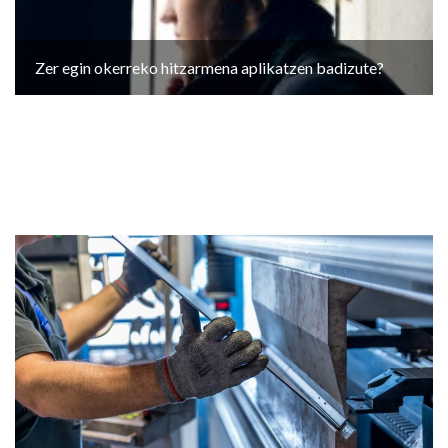
Zer egin okerreko hitzarmena aplikatzen badizute?