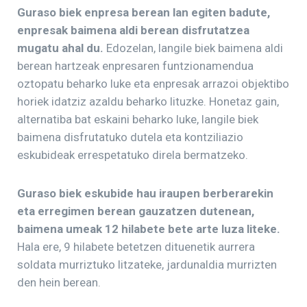
Guraso biek enpresa berean lan egiten badute,
enpresak baimena aldi berean disfrutatzea
mugatu ahal du.
Edozelan, langile biek baimena aldi
berean hartzeak enpresaren funtzionamendua
oztopatu beharko luke eta enpresak arrazoi objektibo
horiek idatziz azaldu beharko lituzke. Honetaz gain,
alternatiba bat eskaini beharko luke, langile biek
baimena disfrutatuko dutela eta kontziliazio
eskubideak errespetatuko direla bermatzeko.
Guraso biek eskubide hau iraupen berberarekin
eta erregimen berean gauzatzen dutenean,
baimena umeak 12 hilabete bete arte luza liteke.
Hala ere, 9 hilabete betetzen dituenetik aurrera
soldata murriztuko litzateke, jardunaldia murrizten
den hein berean.