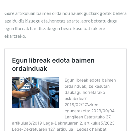
Gure artikuluan baimen ordaindu hauek guztiak goitik behera
azaldu dizkizuegu eta, honetaz aparte, aprobetxatu dugu
egun libreak har ditzakegun beste kasu batzuk ere
ekartzeko.