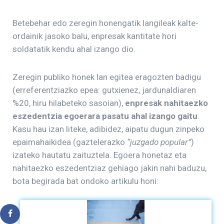
Betebehar edo zeregin honengatik langileak kalte-
ordainik jasoko balu, enpresak kantitate hori
soldatatik kendu ahal izango dio.
Zeregin publiko honek lan egitea eragozten badigu
(erreferentziazko epea: gutxienez, jardunaldiaren
%20, hiru hilabeteko sasoian),
enpresak nahitaezko
eszedentzia egoerara pasatu ahal izango gaitu
.
Kasu hau izan liteke, adibidez, aipatu dugun zinpeko
epaimahaikidea (gaztelerazko
“juzgado popular”
)
izateko hautatu zaituztela. Egoera honetaz eta
nahitaezko eszedentziaz gehiago jakin nahi baduzu,
bota begirada bat ondoko artikulu honi: