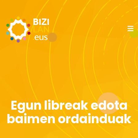
Egun libreak edota
baimen ordainduak