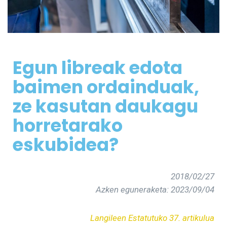
Egun libreak edota
baimen ordainduak,
ze kasutan daukagu
horretarako
esk
u
bidea?
2018/02/27
Azken eguneraketa: 2023/09/04
Langileen Estatutuko 37. artikulua