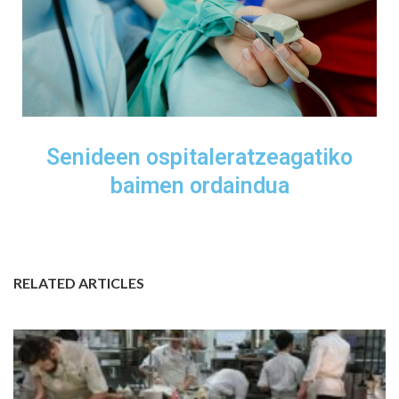
Senideen ospitaleratzeagatiko
baimen ordaindua
RELATED ARTICLES