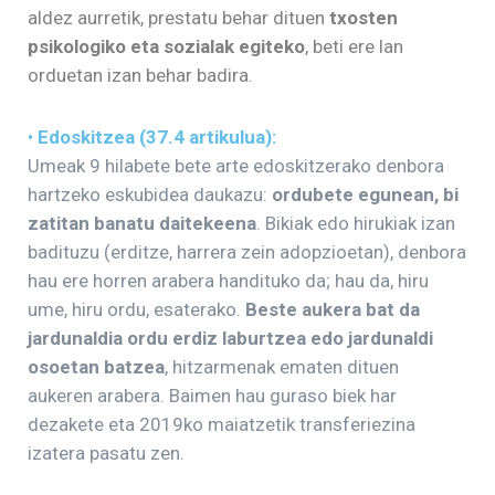
aldez aurretik, prestatu behar dituen
txosten
psikologiko eta sozialak egiteko
, beti ere lan
orduetan izan behar badira.
•
Edoskitzea
(37.4 artikulua):
Umeak 9 hilabete bete arte edoskitzerako denbora
hartzeko eskubidea daukazu:
ordubete egunean, bi
zatitan banatu daitekeena
. Bikiak edo hirukiak izan
badituzu (erditze, harrera zein adopzioetan), denbora
hau ere horren arabera handituko da; hau da, hiru
ume, hiru ordu, esaterako.
Beste aukera bat da
jardunaldia ordu erdiz laburtzea edo jardunaldi
osoetan batzea
, hitzarmenak ematen dituen
aukeren arabera. Baimen hau guraso biek har
dezakete eta 2019ko maiatzetik transferiezina
izatera pasatu zen.