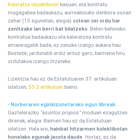
Kaleratze objektiboen
kasuan, eta kontratu
mugagabea badaukazu, aurreabisuko denbora osoan
zehar (15 egunetan, alegia) a
stean sei ordu har
zenitzake lan berri bat bilatzeko
. Behin-behineko
kontratua badaukazu eta kaleratzea kontratu
amaieragatik bada, ez zenuke izango aukera hau.
Bestetik, jardunaldi erdiz arituz gero, baimena hiru
ordutakoa izango litzateke.
Lizentzia hau ez da Estatutuaren 37. artikuluan
islatzen,
53.2 artikuluan
baino.
•
Norberaren eginkizunetarako egun libreak.
Gaztelerazko
“asuntos propios”
moduan ezagutzen
direnak, alegia. Baimen hau ez da Estatutuan
islatzen. Hala ere,
hainbat hitzarmen kolektibotan
honelako egunak jasota daude
. Hortaz, ez da