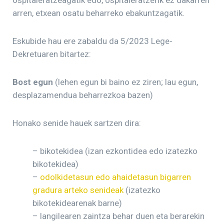
ospitaleratzeagatik edo, ospitaleratzerik ez dakarren
arren, etxean osatu beharreko ebakuntzagatik.
Eskubide hau ere zabaldu da 5/2023 Lege-
Dekretuaren bitartez:
Bost egun
(lehen egun bi baino ez ziren; lau egun,
desplazamendua beharrezkoa bazen)
Honako senide hauek sartzen dira:
– bikotekidea (izan ezkontidea edo izatezko
bikotekidea)
–
odolkidetasun edo ahaidetasun bigarren
gradura arteko senideak
(izatezko
bikotekidearenak barne)
– langilearen zaintza behar duen eta berarekin