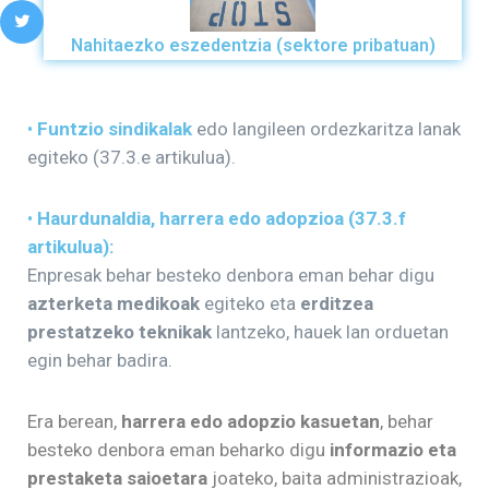
Nahitaezko eszedentzia (sektore pribatuan)
•
Funtzio sindikalak
edo langileen ordezkaritza lanak
egiteko (37.3.e artikulua).
•
Haurdunaldi
a, harrera edo adopzioa (37.3.f
artikulua):
Enpresak behar besteko denbora eman behar digu
azterketa medikoak
egiteko eta
erditzea
prestatzeko teknikak
lantzeko, hauek lan orduetan
egin behar badira.
Era berean,
harrera edo adopzio kasuetan
, behar
besteko denbora eman beharko digu
informazio eta
prestaketa saioetara
joateko, baita administrazioak,