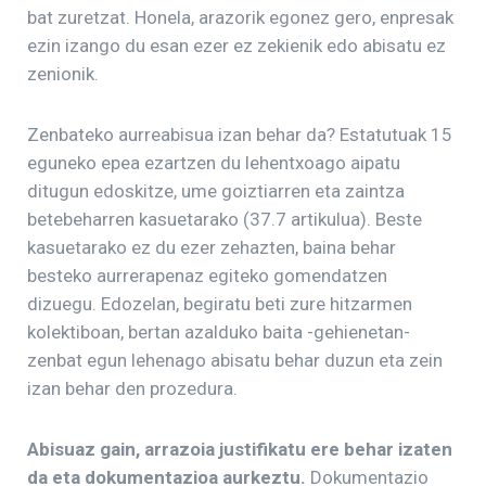
bat zuretzat. Honela, arazorik egonez gero, enpresak
ezin izango du esan ezer ez zekienik edo abisatu ez
zenionik.
Zenbateko aurreabisua izan behar da? Estatutuak 15
eguneko epea ezartzen du lehentxoago aipatu
ditugun edoskitze, ume goiztiarren eta zaintza
betebeharren kasuetarako (37.7 artikulua). Beste
kasuetarako ez du ezer zehazten, baina behar
besteko aurrerapenaz egiteko gomendatzen
dizuegu. Edozelan, begiratu beti zure hitzarmen
kolektiboan, bertan azalduko baita -gehienetan-
zenbat egun lehenago abisatu behar duzun eta zein
izan behar den prozedura.
Abisuaz gain, arrazoia justifikatu ere behar izaten
da eta dokumentazioa aurkeztu.
Dokumentazio