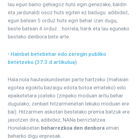
lau egun baino gehiagoz huts egin genezake, baldin
eta jardunaldi osoz huts egiten ez badugu: adibidez,
egun batean 5 orduz huts egin behar izan dugu,
beste batean 4 orduz… horrela, harik eta lau eguneko
besteko denbora bete arte.
•
Hainbat betebehar edo zeregin publiko
betetzeko (37.3.d artikulua)
:
Hala nola hauteskundeetan parte hartzeko (mahaian
egotea egokitu bazaigu edota botoa emateko) edo
epaiketetara joateko (zinpeko moduan aritu behar
dugulako; zenbait hitzarmenetan lekuko moduan ere
bai). Hitzarmen askotan bestelako premia batzuk ere
jasotzen dira, adibidez, NANa berriztatzea.
Honelakoetan
beharrezkoa den denbora
eman
beharko digu enpresak.