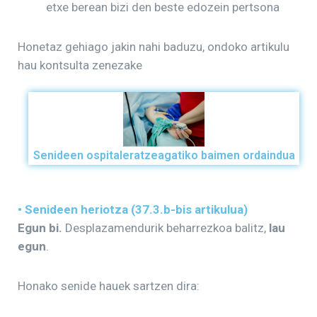
etxe berean bizi den beste edozein pertsona
Honetaz gehiago jakin nahi baduzu, ondoko artikulu
hau kontsulta zenezake
Senideen ospitaleratzeagatiko baimen ordaindua
• Senideen heriotza (37.3.b-bis artikulua)
Egun bi.
Desplazamendurik beharrezkoa balitz,
lau
egun
.
Honako senide hauek sartzen dira: