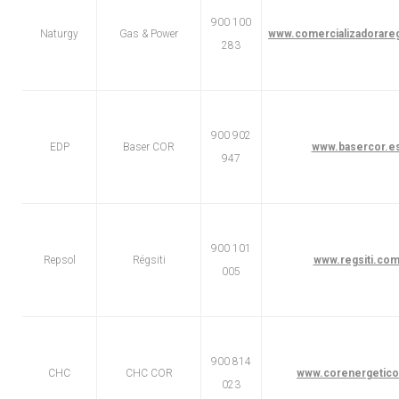
900 100
Naturgy
Gas & Power
www.comercializadorareg
283
900 902
EDP
Baser COR
www.basercor.e
947
900 101
Repsol
Régsiti
www.regsiti.co
005
900 814
CHC
CHC COR
www.corenergetico
023