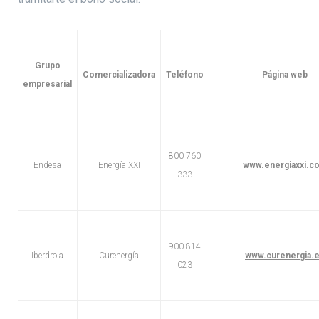
Grupo
Comercializadora
Teléfono
Página web
empresarial
800 760
Endesa
Energía XXI
www.energiaxxi.c
333
900 814
Iberdrola
Curenergía
www.curenergia.
023