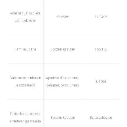
Adin nagusiko bi eta
22.698€
11.349€
adin txikiko bi
Familia ugaria
Edozein kasutan
16.213€
Gutxieneko pentsioen
Aparteko diru-sarrerak,
8.106€
jasotzailea(k)
gehienez, 500€ urtean
Bizitzeko gutxieneko
Edozein kasutan
Ez da zehazten
errentaren jasotzailea