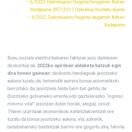
– 6/2022 Dekretuaren Hogeita hirugarren Azken
Xedapena,
897/2017 Dekretua moldatu duena
– 6/2022 Dekretuaren Hogeita laugarren Azken
Xedapena
Bonu soziala elektrizitatearen fakturan jaso daitekeen
deskontua da.
2022ko apirilean aldaketa batzuk egin
dira honen gainean:
deskontu handiagoak jasotzeko
aukera luzatu da; hemendik aurrera bonua automatikoki
berriztuko da; jasotzaile talde berri bat gehitu da
(bizitzeko gutxieneko errenta edo gaztelerazko “
ingreso
mínimo vital”
jasotzen duten horiek, alegia); covid-
19aren izurriteak ekonomikoki kaltetutakoentzat ere
luzatu da bonua jasotzeko aukera, eta, azkenik,
betebeharreko baldintzak berriro ere gogortu dira, familia