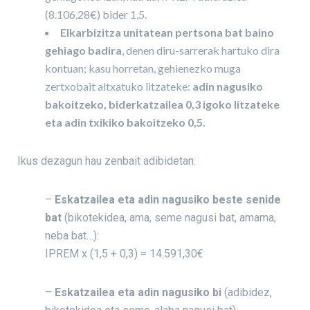
(8.106,28€) bider 1,5.
Elkarbizitza unitatean pertsona bat baino
gehiago badira
, denen diru-sarrerak hartuko dira
kontuan; kasu horretan, gehienezko muga
zertxobait altxatuko litzateke:
adin nagusiko
bakoitzeko, biderkatzailea 0,3 igoko litzateke
eta adin txikiko bakoitzeko 0,5.
Ikus dezagun hau zenbait adibidetan:
–
Eskatzailea eta adin nagusiko beste senide
bat
(bikotekidea, ama, seme nagusi bat, amama,
neba bat…):
IPREM x (1,5 + 0,3) = 14.591,30€
–
Eskatzailea eta adin nagusiko bi
(adibidez,