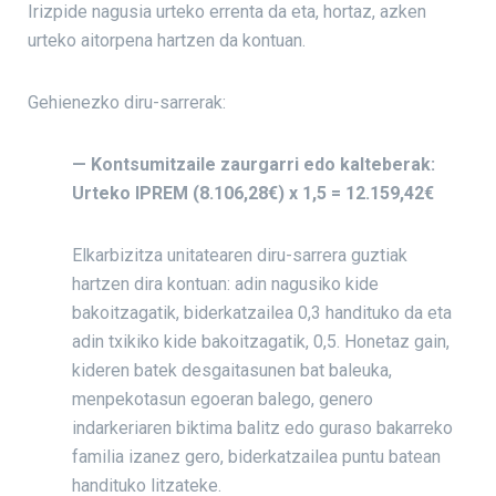
Irizpide nagusia urteko errenta da eta, hortaz, azken
urteko aitorpena hartzen da kontuan.
Gehienezko diru-sarrerak:
— Kontsumitzaile zaurgarri edo kalteberak:
Urteko IPREM (8.106,28€) x 1,5 = 12.159,42€
Elkarbizitza unitatearen diru-sarrera guztiak
hartzen dira kontuan: adin nagusiko kide
bakoitzagatik, biderkatzailea 0,3 handituko da eta
adin txikiko kide bakoitzagatik, 0,5. Honetaz gain,
kideren batek desgaitasunen bat baleuka,
menpekotasun egoeran balego, genero
indarkeriaren biktima balitz edo guraso bakarreko
familia izanez gero, biderkatzailea puntu batean
handituko litzateke.