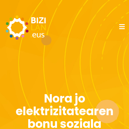
Nora jo
elektrizitatearen
bonu soziala