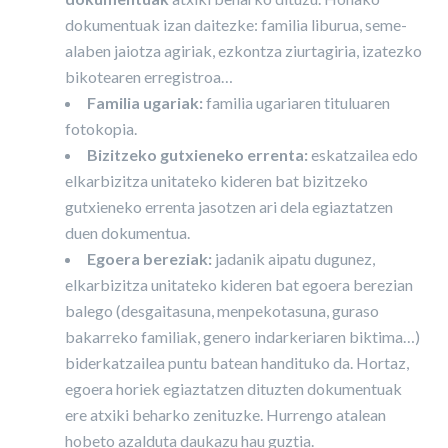
dokumentuak izan daitezke: familia liburua, seme-
alaben jaiotza agiriak, ezkontza ziurtagiria, izatezko
bikotearen erregistroa…
Familia ugariak:
familia ugariaren tituluaren
fotokopia.
Bizitzeko gutxieneko errenta:
eskatzailea edo
elkarbizitza unitateko kideren bat bizitzeko
gutxieneko errenta jasotzen ari dela egiaztatzen
duen dokumentua.
Egoera bereziak:
jadanik aipatu dugunez,
elkarbizitza unitateko kideren bat egoera berezian
balego (desgaitasuna, menpekotasuna, guraso
bakarreko familiak, genero indarkeriaren biktima…)
biderkatzailea puntu batean handituko da. Hortaz,
egoera horiek egiaztatzen dituzten dokumentuak
ere atxiki beharko zenituzke. Hurrengo atalean
hobeto azalduta daukazu hau guztia.