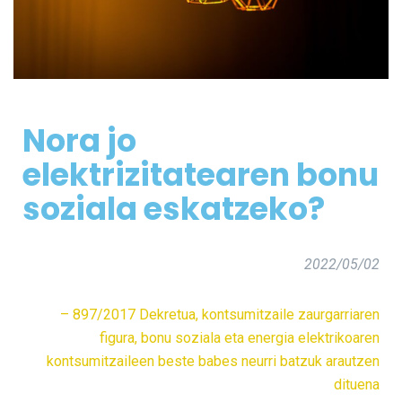
Nora jo
elektrizitatearen bonu
soziala es
k
atzeko?
2022/05/02
– 897/2017 Dekretua, kontsumitzaile zaurgarriaren
figura, bonu soziala eta energia elektrikoaren
kontsumitzaileen beste babes neurri batzuk arautzen
dituena