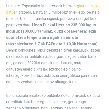
Izan ere, Espainiako Ministerioak berak
argitaratutako
datuen
arabera, Estatuan 5 milioi biztanlek edo, bestela
esanda, bi milioi familia inguruk pobrezia energetikoa
pairatzen dute.
Hego Euskal Herrian 235.000 lagun
inguruk (100.000 familiak, gutxi gorabehera) ezin
dute etxea tenperatura egokian berotu
(biztanleriaren %7,6k EAEn eta %10,3k Nafarroan).
Denok dakigunez, labur gelditzen diren kalkuluak izaten
dira hauek, errealitatea askoz gordinagoa izaten baita
eta, gainera, 2020ko datuak dira, hau da, murgildu
gaituzten energia krisiak eztanda egin baino
lehenagokoak; hortaz, pobrezia energetikoa pairatzen
dutenen zenbatekoak askoz altuagoak dira.
Bonu soziala jasotzeko baldintza ekonomikoek ez dute
errealitate hau bere egiten. Izan ere, geroxeago
zehaztuko dugunez, bonu soziala jaso ahal izateko,