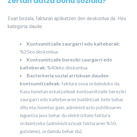
Zertan datza bonu soziala?
Esan bezala, fakturan aplikatzen den deskontua da. Hiru
kategoria daude:
Kontsumitzaile zaurgarri edo kalteberak:
%25ko deskontua
Kontsumitzaile bereziki zaurgarri edo
kalteberak:
%40eko deskontua
Bazterkeria sozial arriskuan dauden
kontsumitzaileak:
faktura osoa ordainduko da.
Kasu honetan eskatzaileak kontsumitzaile bereziki
zaurgarri edo kalteberaren baldintzak bete behar
ditu eta, honetaz gain, administrazio publikoaren
laguntza jaso behar du elektrizitate faktura
ordaintzeko (administrazioak fakturaren %50,
gutxienez, ordaindu behar du).