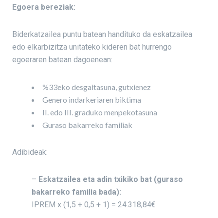
Egoera bereziak:
Biderkatzailea puntu batean handituko da eskatzailea
edo elkarbizitza unitateko kideren bat hurrengo
egoeraren batean dagoenean:
%33eko desgaitasuna, gutxienez
Genero indarkeriaren biktima
II. edo III. graduko menpekotasuna
Guraso bakarreko familiak
Adibideak:
–
Eskatzailea eta adin txikiko bat (guraso
bakarreko familia bada):
IPREM x (1,5 + 0,5 + 1) = 24.318,84€