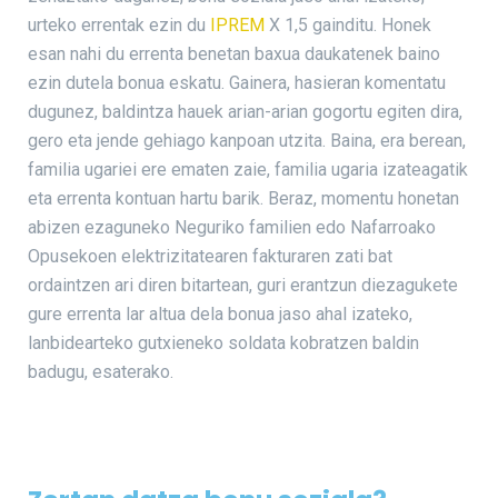
urteko errentak ezin du
IPREM
X 1,5 gainditu. Honek
esan nahi du errenta benetan baxua daukatenek baino
ezin dutela bonua eskatu. Gainera, hasieran komentatu
dugunez, baldintza hauek arian-arian gogortu egiten dira,
gero eta jende gehiago kanpoan utzita. Baina, era berean,
familia ugariei ere ematen zaie, familia ugaria izateagatik
eta errenta kontuan hartu barik. Beraz, momentu honetan
abizen ezaguneko Neguriko familien edo Nafarroako
Opusekoen elektrizitatearen fakturaren zati bat
ordaintzen ari diren bitartean, guri erantzun diezagukete
gure errenta lar altua dela bonua jaso ahal izateko,
lanbidearteko gutxieneko soldata kobratzen baldin
badugu, esaterako.