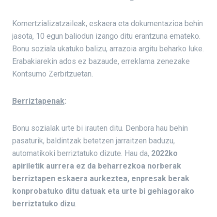
Komertzializatzaileak, eskaera eta dokumentazioa behin
jasota, 10 egun baliodun izango ditu erantzuna emateko.
Bonu soziala ukatuko balizu, arrazoia argitu beharko luke.
Erabakiarekin ados ez bazaude, erreklama zenezake
Kontsumo Zerbitzuetan.
Berriztapenak
:
Bonu sozialak urte bi irauten ditu. Denbora hau behin
pasaturik, baldintzak betetzen jarraitzen baduzu,
automatikoki berriztatuko dizute. Hau da,
2022ko
apiriletik aurrera ez da beharrezkoa norberak
berriztapen eskaera aurkeztea, enpresak berak
konprobatuko ditu datuak eta urte bi gehiagorako
berriztatuko dizu
.