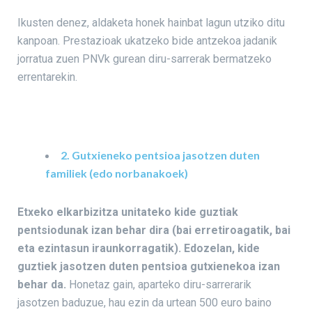
Ikusten denez, aldaketa honek hainbat lagun utziko ditu
kanpoan. Prestazioak ukatzeko bide antzekoa jadanik
jorratua zuen PNVk gurean diru-sarrerak bermatzeko
errentarekin.
2. Gutxieneko pentsioa jasotzen duten
familiek (edo norbanakoek)
Etxeko elkarbizitza unitateko kide guztiak
pentsiodunak izan behar dira (bai erretiroagatik, bai
eta ezintasun iraunkorragatik). Edozelan, kide
guztiek jasotzen duten pentsioa gutxienekoa izan
behar da.
Honetaz gain, aparteko diru-sarrerarik
jasotzen baduzue, hau ezin da urtean 500 euro baino