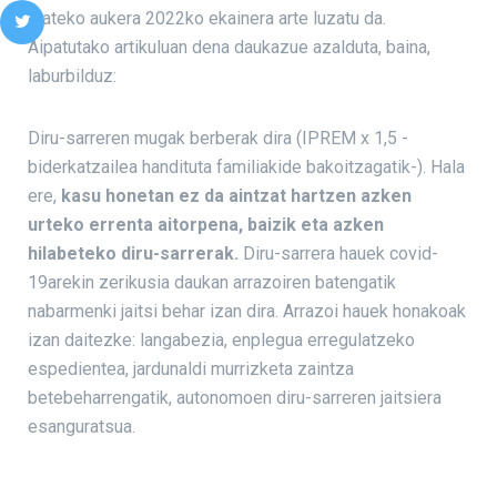
izateko aukera 2022ko ekainera arte luzatu da.
Aipatutako artikuluan dena daukazue azalduta, baina,
laburbilduz:
Diru-sarreren mugak berberak dira (IPREM x 1,5 -
biderkatzailea handituta familiakide bakoitzagatik-). Hala
ere,
kasu honetan ez da aintzat hartzen azken
urteko errenta aitorpena, baizik eta azken
hilabeteko diru-sarrerak.
Diru-sarrera hauek covid-
19arekin zerikusia daukan arrazoiren batengatik
nabarmenki jaitsi behar izan dira. Arrazoi hauek honakoak
izan daitezke: langabezia, enplegua erregulatzeko
espedientea, jardunaldi murrizketa zaintza
betebeharrengatik, autonomoen diru-sarreren jaitsiera
esanguratsua.