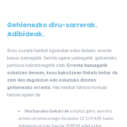
Gehienezko diru-sarrerak.
Adibideak.
Bonu soziala hainbat egoeratan eska daiteke: errenta
baxua izateagatik, familia ugaria izateagatik, gutxieneko
pentsioa kobratzeagatik etab.
Errenta baxuagatik
eskatzen denean, kasu bakoitzean finkatu behar da
zein den dagokizun edo eskatuko dizuten
gehienezko errenta.
Hau hainbat faktore kontuan
hartuta egiten da:
Norbanako bakarrak
eskatuz gero, aurreko
urteko errenta ezingo litzateke 12.159,42€ baino
gehiagokoa izan, hau da, IPREM adierazlea