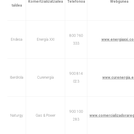
Komertzializatzailea
Telefonoa
Webgunea
taldea
800 760
Endesa
Energía XXI
www.energiaxxi.c
333
900 814
Iberdrola
Curenergía
www.curenergia.e
023
900 100
Naturgy
Gas & Power
www.comercializadorareg
283