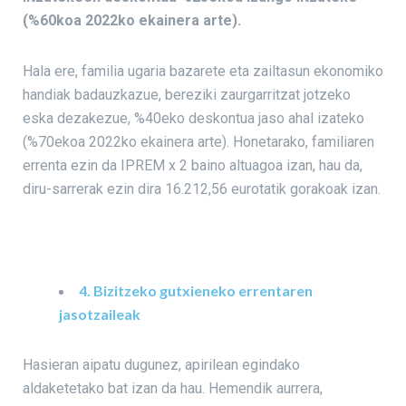
(%60koa 2022ko ekainera arte).
Hala ere, familia ugaria bazarete eta zailtasun ekonomiko
handiak badauzkazue, bereziki zaurgarritzat jotzeko
eska dezakezue, %40eko deskontua jaso ahal izateko
(%70ekoa 2022ko ekainera arte). Honetarako, familiaren
errenta ezin da IPREM x 2 baino altuagoa izan, hau da,
diru-sarrerak ezin dira 16.212,56 eurotatik gorakoak izan.
4. Bizitzeko gutxieneko errentaren
jasotzaileak
Hasieran aipatu dugunez, apirilean egindako
aldaketetako bat izan da hau. Hemendik aurrera,