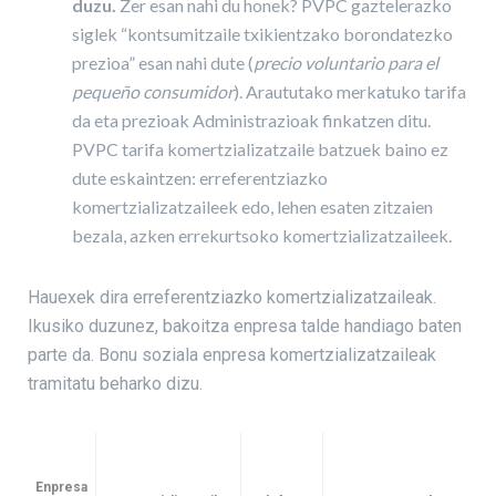
duzu.
Zer esan nahi du honek? PVPC gaztelerazko
siglek “kontsumitzaile txikientzako borondatezko
prezioa” esan nahi dute (
precio voluntario para el
pequeño consumidor
). Araututako merkatuko tarifa
da eta prezioak Administrazioak finkatzen ditu.
PVPC tarifa komertzializatzaile batzuek baino ez
dute eskaintzen: erreferentziazko
komertzializatzaileek edo, lehen esaten zitzaien
bezala, azken errekurtsoko komertzializatzaileek.
Hauexek dira erreferentziazko komertzializatzaileak.
Ikusiko duzunez, bakoitza enpresa talde handiago baten
parte da. Bonu soziala enpresa komertzializatzaileak
tramitatu beharko dizu.
Enpresa