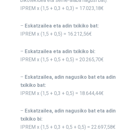
bikotekidea eta seme-alaba nagusi bat):
IPREM x (1,5 + 0,3 + 0,3) = 17.023,18€
–
Eskatzailea eta adin txikiko bat:
IPREM x (1,5 + 0,5) = 16.212,56€
–
Eskatzailea eta adin txikiko bi:
IPREM x (1,5 + 0,5 + 0,5) = 20.265,70€
–
Eskatzailea, adin nagusiko bat eta adin
txikiko bat:
IPREM x (1,5 + 0,3 + 0,5) = 18.644,44€
–
Eskatzailea, adin nagusiko bat eta adin
txikiko bi:
IPREM x (1,5 + 0,3 + 0,5 + 0,5) = 22.697,58€