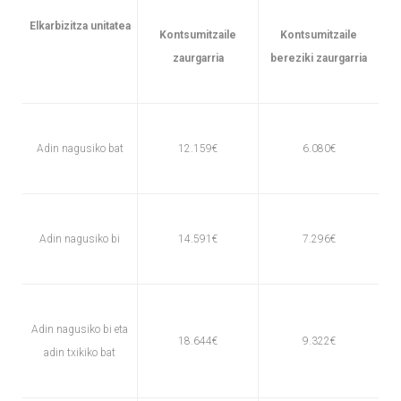
Elkarbizitza unitatea
Kontsumitzaile
Kontsumitzaile
zaurgarria
bereziki zaurgarria
Adin nagusiko bat
12.159€
6.080€
Adin nagusiko bi
14.591€
7.296€
Adin nagusiko bi eta
18.644€
9.322€
adin txikiko bat