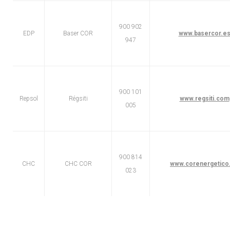
900 902
EDP
Baser COR
www.basercor.e
947
900 101
Repsol
Régsiti
www.regsiti.com
005
900 814
CHC
CHC COR
www.corenergetico
023