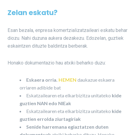
Zelan eskatu?
Esan bezala, enpresa komertzializatzaileari eskatu behar
diozu. Nahi duzuna aukera dezakezu. Edozelan, guztiek
eskaintzen dituzte baldintza berberak.
Honako dokumentazio hau atxiki beharko duzu:
Eskaera orria.
HEMEN
daukazue eskaera
orriaren adibide bat
Eskatzailearen eta elkarbizitza unitateko
kide
guztien NAN edo NIEak
Eskatzailearen eta elkarbizitza unitateko
kide
guztien errolda ziurtagiriak
Senide harremana egiaztatzen duten
dokumentuak
atxiki beharko dituzu. Honako