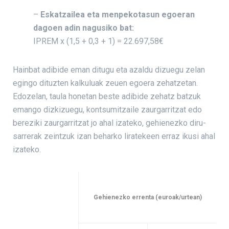
–
Eskatzailea eta menpekotasun egoeran
dagoen adin nagusiko bat:
IPREM x (1,5 + 0,3 + 1) = 22.697,58€
Hainbat adibide eman ditugu eta azaldu dizuegu zelan
egingo dituzten kalkuluak zeuen egoera zehatzetan.
Edozelan, taula honetan beste adibide zehatz batzuk
emango dizkizuegu, kontsumitzaile zaurgarritzat edo
bereziki zaurgarritzat jo ahal izateko, gehienezko diru-
sarrerak zeintzuk izan beharko liratekeen erraz ikusi ahal
izateko.
Gehienezko errenta (euroak/urtean)