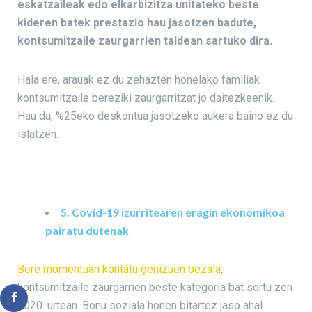
eskatzaileak edo elkarbizitza unitateko beste
kideren batek prestazio hau jasotzen badute,
kontsumitzaile zaurgarrien taldean sartuko dira.
Hala ere, arauak ez du zehazten honelako familiak
kontsumitzaile bereziki zaurgarritzat jo daitezkeenik.
Hau da, %25eko deskontua jasotzeko aukera baino ez du
islatzen.
5. Covid-19 izurritearen eragin ekonomikoa
pairatu dutenak
Bere momentuan kontatu genizuen bezala
,
kontsumitzaile zaurgarrien beste kategoria bat sortu zen
2020. urtean. Bonu soziala honen bitartez jaso ahal