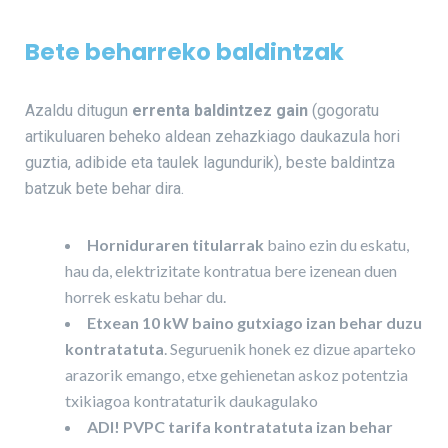
Bete beharreko baldintzak
Azaldu ditugun
errenta baldintzez gain
(gogoratu
artikuluaren beheko aldean zehazkiago daukazula hori
guztia, adibide eta taulek lagundurik), beste baldintza
batzuk bete behar dira.
Horniduraren titularrak
baino ezin du eskatu,
hau da, elektrizitate kontratua bere izenean duen
horrek eskatu behar du.
Etxean 10 kW baino gutxiago izan behar duzu
kontratatuta
. Seguruenik honek ez dizue aparteko
arazorik emango, etxe gehienetan askoz potentzia
txikiagoa kontrataturik daukagulako
ADI! PVPC tarifa kontratatuta izan behar