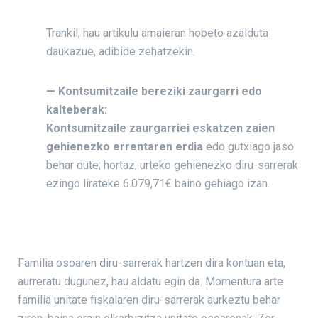
Trankil, hau artikulu amaieran hobeto azalduta
daukazue, adibide zehatzekin.
— Kontsumitzaile bereziki zaurgarri edo
kalteberak:
Kontsumitzaile zaurgarriei eskatzen zaien
gehienezko errentaren erdia
edo gutxiago jaso
behar dute; hortaz, urteko gehienezko diru-sarrerak
ezingo lirateke 6.079,71€ baino gehiago izan.
Familia osoaren diru-sarrerak hartzen dira kontuan eta,
aurreratu dugunez, hau aldatu egin da. Momentura arte
familia unitate fiskalaren diru-sarrerak aurkeztu behar