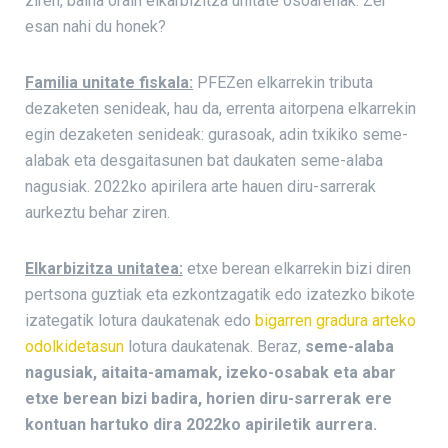
ziren, baina orain elkarbizitza unitate osoarenak. Zer
esan nahi du honek?
Familia unitate fiskala:
PFEZen elkarrekin tributa
dezaketen senideak, hau da, errenta aitorpena elkarrekin
egin dezaketen senideak: gurasoak, adin txikiko seme-
alabak eta desgaitasunen bat daukaten seme-alaba
nagusiak. 2022ko apirilera arte hauen diru-sarrerak
aurkeztu behar ziren.
Elkarbizitza unitatea:
etxe berean elkarrekin bizi diren
pertsona guztiak eta ezkontzagatik edo izatezko bikote
izategatik lotura daukatenak edo
bigarren gradura arteko
odolkidetasun
lotura daukatenak. Beraz,
seme-alaba
nagusiak, aitaita-amamak, izeko-osabak eta abar
etxe berean bizi badira, horien diru-sarrerak ere
kontuan hartuko dira 2022ko apiriletik aurrera.