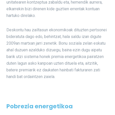
unitatearen kontzeptua zabaldu eta, hemendik aurrera,
elkarrekin bizi direnen kide guztien errentak kontuan
hartuko direlako.
Deskontu hau zailtasun ekonomikoak dituzten pertsonei
bideratuta dago edo, behintzat, hala saldu izan digute
2009an martxan jarri zenetik. Bonu soziala zelan eskatu
ahal duzuen azalduko dizuegu, baina ezin dugu aipatu
barik utzi sistema honek premia energetikoa pairatzen
duten lagun asko kanpoan uzten dituela eta, aitzitik,
batere premiarik ez daukaten hainbati fakturaren zati
handi bat ordaintzen zaiela.
Pobrezia energetikoa