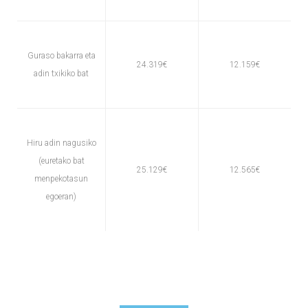
Guraso bakarra eta
24.319€
12.159€
adin txikiko bat
Hiru adin nagusiko
(euretako bat
25.129€
12.565€
menpekotasun
egoeran)