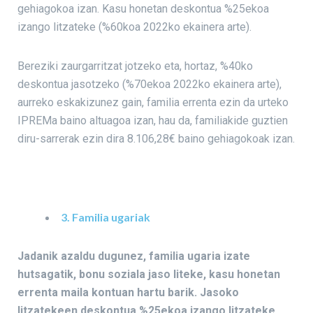
gehiagokoa izan. Kasu honetan deskontua %25ekoa
izango litzateke (%60koa 2022ko ekainera arte).
Bereziki zaurgarritzat jotzeko eta, hortaz, %40ko
deskontua jasotzeko (%70ekoa 2022ko ekainera arte),
aurreko eskakizunez gain, familia errenta ezin da urteko
IPREMa baino altuagoa izan, hau da, familiakide guztien
diru-sarrerak ezin dira 8.106,28€ baino gehiagokoak izan.
3. Familia ugariak
Jadanik azaldu dugunez, familia ugaria izate
hutsagatik, bonu soziala jaso liteke, kasu honetan
errenta maila kontuan hartu barik. Jasoko
litzatekeen deskontua %25ekoa izango litzateke