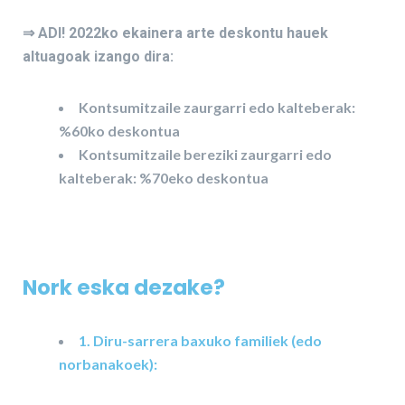
⇒ ADI! 2022ko ekainera arte deskontu hauek
altuagoak izango dira:
Kontsumitzaile zaurgarri edo kalteberak:
%60ko deskontua
Kontsumitzaile bereziki zaurgarri edo
kalteberak: %70eko deskontua
Nork eska dezake?
1. Diru-sarrera baxuko familiek (edo
norbanakoek):