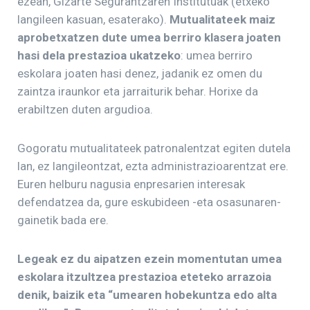
ezean, Gizarte Segurantzaren Institutuak (etxeko
langileen kasuan, esaterako).
Mutualitateek maiz
aprobetxatzen dute umea berriro klasera joaten
hasi dela prestazioa ukatzeko
: umea berriro
eskolara joaten hasi denez, jadanik ez omen du
zaintza iraunkor eta jarraiturik behar. Horixe da
erabiltzen duten argudioa.
Gogoratu mutualitateek patronalentzat egiten dutela
lan, ez langileontzat, ezta administrazioarentzat ere.
Euren helburu nagusia enpresarien interesak
defendatzea da, gure eskubideen -eta osasunaren-
gainetik bada ere.
Legeak ez du aipatzen ezein momentutan umea
eskolara itzultzea prestazioa eteteko arrazoia
denik, baizik eta “umearen hobekuntza edo alta