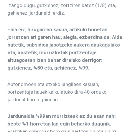
izango dugu, gutxienez, zortziren batez (1/8) eta,
gehienez, jardunaldi erdiz.
Hala ere,
hirugarren kasua, artikulu honetan
jorratzen ari garen hau, alegia, ezberdina da. Alde
batetik, subsidioa jasotzeko aukera daukagulako
eta, bestetik, murrizketak portzentaje
altuagoetan izan behar direlako derrigor:
gutxienez, %50 eta, gehienez, %99.
Autonomoen eta etxeko langileen kasuan,
portzentaje hauek kalkulatuko dira 40 orduko
jardunaldiaren gainean.
Jardunaldia %99an murrizteak ez du esan nahi
beste %1 horretan lan egin beharko dugunik.
Praktikan enpresak bere gain hartzen du eta gu ez