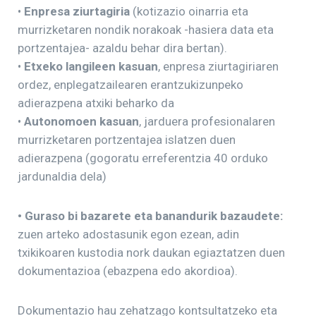
•
Enpresa ziurtagiria
(kotizazio oinarria eta
murrizketaren nondik norakoak -hasiera data eta
portzentajea- azaldu behar dira bertan).
•
Etxeko langileen kasuan
, enpresa ziurtagiriaren
ordez, enplegatzailearen erantzukizunpeko
adierazpena atxiki beharko da
•
Autonomoen kasuan
, jarduera profesionalaren
murrizketaren portzentajea islatzen duen
adierazpena (gogoratu erreferentzia 40 orduko
jardunaldia dela)
• Guraso bi bazarete eta banandurik bazaudete:
zuen arteko adostasunik egon ezean, adin
txikikoaren kustodia nork daukan egiaztatzen duen
dokumentazioa (ebazpena edo akordioa).
Dokumentazio hau zehatzago kontsultatzeko eta