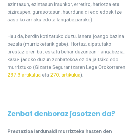
ezintasun, ezintasun iraunkor, erretiro, heriotza eta
biziraupen, gurasotasun, haurdunaldi edo edoskitze
sasoiko arrisku edota langabeziarako).
Hau da, berdin kotizatuko duzu, lanera joango bazina
bezala (murrizketarik gabe). Hortaz, aipatutako
prestazioren bat eskatu behar duzunean -langabezia,
kasu- jasoko duzun zenbatekoa ez da jaitsiko edo
murriztuko (Gizarte Segurantzaren Lege Orokorraren
237.3 artikulua
eta
270. artikulua
).
Zenbat denboraz jasotzen da?
Prestazioa jardunaldi murrizteka hasten den