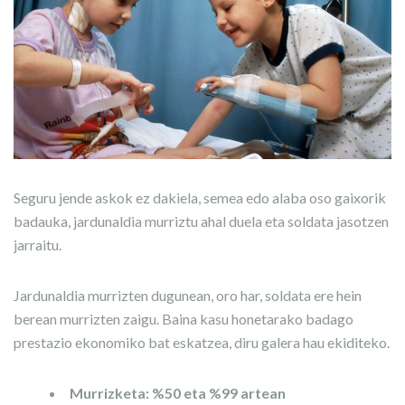
Seguru jende askok ez dakiela, semea edo alaba oso gaixorik
badauka, jardunaldia murriztu ahal duela eta soldata jasotzen
jarraitu.
Jardunaldia murrizten dugunean, oro har, soldata ere hein
berean murrizten zaigu. Baina kasu honetarako badago
prestazio ekonomiko bat eskatzea, diru galera hau ekiditeko.
Murrizketa: %50 eta %99 artean