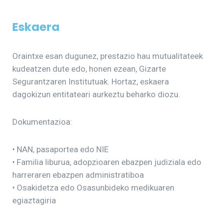
Eskaera
Oraintxe esan dugunez, prestazio hau mutualitateek
kudeatzen dute edo, honen ezean, Gizarte
Segurantzaren Institutuak. Hortaz, eskaera
dagokizun entitateari aurkeztu beharko diozu.
Dokumentazioa:
• NAN, pasaportea edo NIE
• Familia liburua, adopzioaren ebazpen judiziala edo
harreraren ebazpen administratiboa
• Osakidetza edo Osasunbideko medikuaren
egiaztagiria