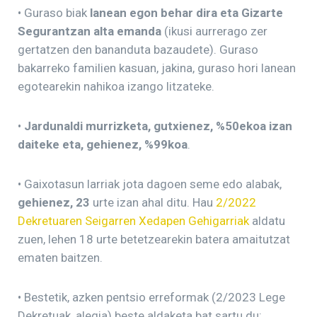
• Guraso biak
lanean egon behar dira eta Gizarte
Segurantzan alta emanda
(ikusi aurrerago zer
gertatzen den bananduta bazaudete). Guraso
bakarreko familien kasuan, jakina, guraso hori lanean
egotearekin nahikoa izango litzateke.
•
Jardunaldi murrizketa, gutxienez, %50ekoa izan
daiteke eta, gehienez, %99koa
.
• Gaixotasun larriak jota dagoen seme edo alabak,
gehienez, 23
urte izan ahal ditu. Hau
2/2022
Dekretuaren Seigarren Xedapen Gehigarriak
aldatu
zuen, lehen 18 urte betetzearekin batera amaitutzat
ematen baitzen.
• Bestetik, azken pentsio erreformak (2/2023 Lege
Dekretuak, alegia) beste aldaketa bat sartu du: