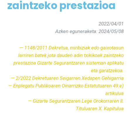
zaintzeko prestazioa
2022/04/01
Azken eguneraketa: 2024/05/08
— 1148/2011 Dekretua, minbiziak edo gaixotasun
larriren batek jota dauden adin txikikoak zaintzeko
prestazioa Gizarte Segurantzaren sisteman aplikatu
eta garatzekoa.
— 2/2022 Dekretuaren Seigarren Xedapen Gehigarria
— Enplegatu Publikoaren Oinarrizko Estatutuaren 49.e)
artikulua
— Gizarte Segurantzaren Lege Orokorraren II.
Tituluaren X. Kapitulua