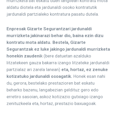
murrizketa bat eskatu duen langileari kontratu mota
aldatu diotela eta jardunaldi osoko kontratutik
jardunaldi partzialeko kontratura pasatu dutela.
Enpresak Gizarte Segurantzari jardunaldi
murrizketa jakinarazi behar dio, baina ezin dizu
kontratu mota aldatu. Bestela, Gizarte
Segurantzak ez luke jakingo jardunaldi murrizketa
honekin zaudeni
k (bere datuetan azalduko
litzatekeen gauza bakarra izango litzateke jardunaldi
partzialaz ari zarela lanean)
eta, hortaz, ez zenuke
kotizatuko jardunaldi osoagatik.
Honek esan nahi
du, gerora, bestelako prestazioren bat eskatu
beharko bazenu, langabezian geldituz gero edo
erretiro sasoian, askoz kotizazio gutxiago izango
zenituzkeela eta, hortaz, prestazio baxuagoak.