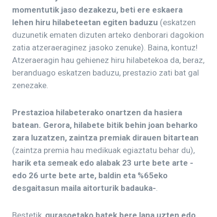
momentutik jaso dezakezu, beti ere eskaera
lehen hiru hilabeteetan egiten baduzu
(eskatzen
duzunetik ematen dizuten arteko denborari dagokion
zatia atzeraeraginez jasoko zenuke). Baina, kontuz!
Atzeraeragin hau gehienez hiru hilabetekoa da, beraz,
beranduago eskatzen baduzu, prestazio zati bat gal
zenezake.
Prestazioa hilabeterako onartzen da hasiera
batean. Gerora, hilabete bitik behin joan beharko
zara luzatzen, zaintza premiak dirauen bitartean
(zaintza premia hau medikuak egiaztatu behar du),
harik eta semeak edo alabak 23 urte bete arte -
edo 26 urte bete arte, baldin eta %65eko
desgaitasun maila aitorturik badauka-
.
Bestetik,
gurasoetako batek bere lana uzten edo