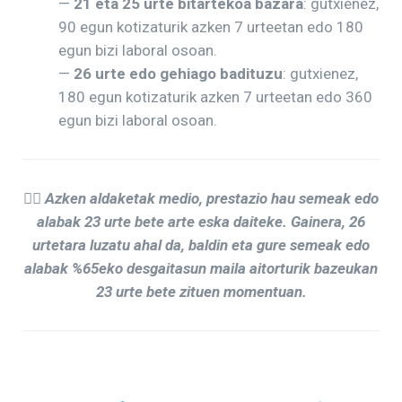
—
21 eta 25 urte bitartekoa bazara
: gutxienez,
90 egun kotizaturik azken 7 urteetan edo 180
egun bizi laboral osoan.
—
26 urte edo gehiago badituzu
: gutxienez,
180 egun kotizaturik azken 7 urteetan edo 360
egun bizi laboral osoan.
👉🏼
Azken aldaketak medio, prestazio hau semeak edo
alabak 23 urte bete arte eska daiteke. Gainera, 26
urtetara luzatu ahal da, baldin eta gure semeak edo
alabak %65eko desgaitasun maila aitorturik bazeukan
23 urte bete zituen momentuan.