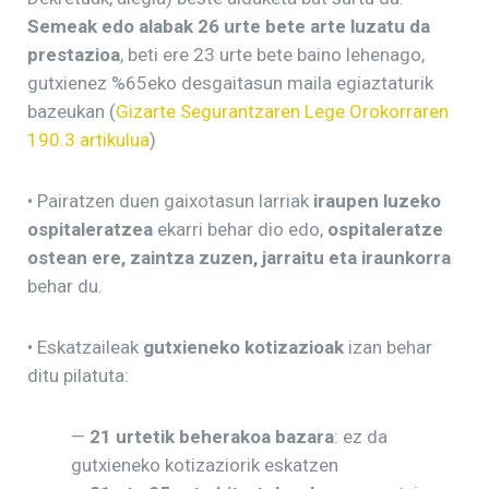
Semeak edo alabak 26 urte bete arte luzatu da
prestazioa
, beti ere 23 urte bete baino lehenago,
gutxienez %65eko desgaitasun maila egiaztaturik
bazeukan (
Gizarte Segurantzaren Lege Orokorraren
190.3 artikulua
)
• Pairatzen duen gaixotasun larriak
iraupen luzeko
ospitaleratzea
ekarri behar dio edo,
ospitaleratze
ostean ere, zaintza zuzen, jarraitu eta iraunkorra
behar du.
• Eskatzaileak
gutxieneko kotizazioak
izan behar
ditu pilatuta:
—
21 urtetik beherakoa bazara
: ez da
gutxieneko kotizaziorik eskatzen