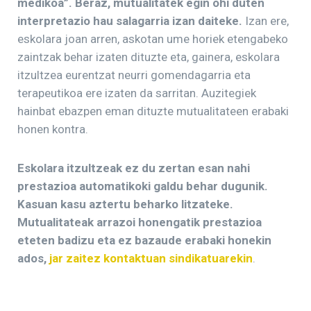
medikoa”. Beraz, mutualitatek egin ohi duten
interpretazio hau salagarria izan daiteke.
Izan ere,
eskolara joan arren, askotan ume horiek etengabeko
zaintzak behar izaten dituzte eta, gainera, eskolara
itzultzea eurentzat neurri gomendagarria eta
terapeutikoa ere izaten da sarritan. Auzitegiek
hainbat ebazpen eman dituzte mutualitateen erabaki
honen kontra.
Eskolara itzultzeak ez du zertan esan nahi
prestazioa automatikoki galdu behar dugunik.
Kasuan kasu aztertu beharko litzateke.
Mutualitateak arrazoi honengatik prestazioa
eteten badizu eta ez bazaude erabaki honekin
ados,
jar zaitez kontaktuan sindikatuarekin
.