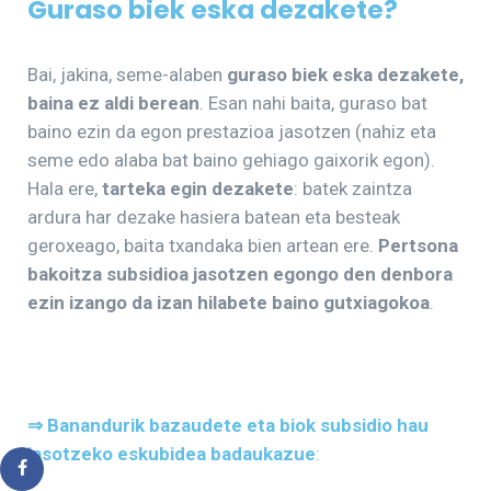
Guraso biek eska dezakete?
Bai, jakina, seme-alaben
guraso biek eska dezakete,
baina ez aldi berean
. Esan nahi baita, guraso bat
baino ezin da egon prestazioa jasotzen (nahiz eta
seme edo alaba bat baino gehiago gaixorik egon).
Hala ere,
tarteka egin dezakete
: batek zaintza
ardura har dezake hasiera batean eta besteak
geroxeago, baita txandaka bien artean ere.
Pertsona
bakoitza subsidioa jasotzen egongo den denbora
ezin izango da izan hilabete baino gutxiagokoa
.
⇒ Banandurik bazaudete eta biok subsidio hau
jasotzeko eskubidea badaukazue
: