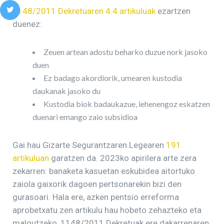
1148/2011 Dekretuaren 4.4 artikuluak
ezartzen
duenez:
Zeuen artean adostu beharko duzue nork jasoko
duen
Ez badago akordiorik, umearen kustodia
daukanak jasoko du
Kustodia biok badaukazue, lehenengoz eskatzen
duenari emango zaio subsidioa
Gai hau Gizarte Segurantzaren Legearen
191.
artikuluan
garatzen da. 2023ko apirilera arte zera
zekarren: banaketa kasuetan eskubidea aitortuko
zaiola gaixorik dagoen pertsonarekin bizi den
gurasoari. Hala ere, azken pentsio erreforma
aprobetxatu zen artikulu hau hobeto zehazteko eta
malgutzeko, 1148/2011 Dekretuak ere dakarrenaren