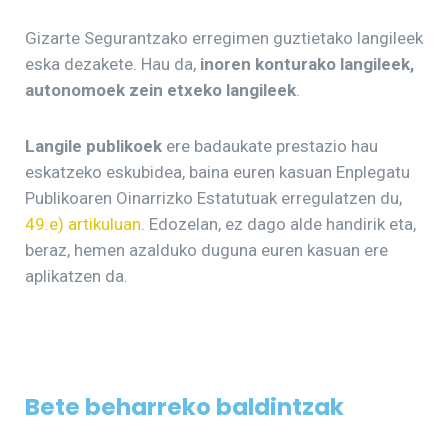
Gizarte Segurantzako erregimen guztietako langileek
eska dezakete. Hau da,
inoren konturako langileek,
autonomoek zein etxeko langileek
.
Langile publikoek
ere badaukate prestazio hau
eskatzeko eskubidea, baina euren kasuan Enplegatu
Publikoaren Oinarrizko Estatutuak erregulatzen du,
49.e) artikuluan
. Edozelan, ez dago alde handirik eta,
beraz, hemen azalduko duguna euren kasuan ere
aplikatzen da.
Bete beharreko baldintzak