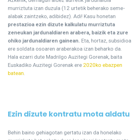
Azkenik, demagun aldez aurretik jardunaldia
murriztuta izan duzula (12 urtetik beherako seme-
alabak zaintzeko, adibidez). Adi! Kasu honetan
prestazioa ezin dizute kalkulatu murriztuta
zeneukan jardunaldiaren arabera, baizik eta zure
ohiko jardunaldiaren gainean.
Eta, hortaz, subsidioa
ere soldata osoaren araberakoa izan beharko da.
Hala ezarri dute Madrilgo Auzitegi Gorenak, baita
Euskadiko Auzitegi Gorenak ere
2020ko ebazpen
batean
.
Ezin dizute kontratu mota aldatu
Behin baino gehiagotan gertatu izan da honelako