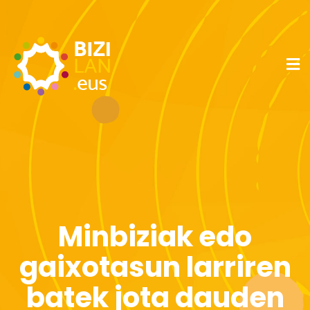
Minbiziak edo
gaixotasun larriren
batek jota dauden