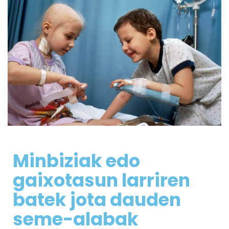
Minbiziak edo
gaixotasun larriren
batek jota dauden
seme-alabak