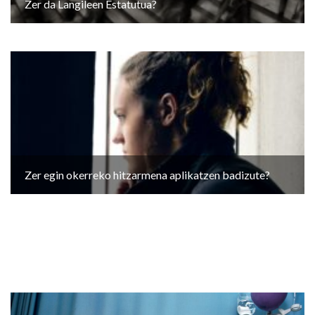
Zer da Langileen Estatutua?
Zer egin okerreko hitzarmena aplikatzen badizute?