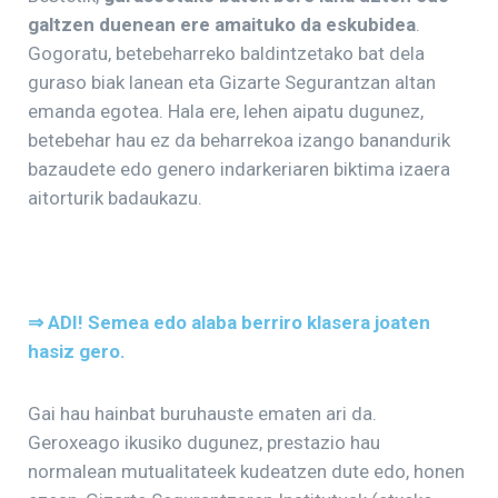
galtzen duenean ere amaituko da eskubidea
.
Gogoratu, betebeharreko baldintzetako bat dela
guraso biak lanean eta Gizarte Segurantzan altan
emanda egotea. Hala ere, lehen aipatu dugunez,
betebehar hau ez da beharrekoa izango banandurik
bazaudete edo genero indarkeriaren biktima izaera
aitorturik badaukazu.
⇒ ADI! Semea edo alaba berriro klasera joaten
hasiz gero.
Gai hau hainbat buruhauste ematen ari da.
Geroxeago ikusiko dugunez, prestazio hau
normalean mutualitateek kudeatzen dute edo, honen