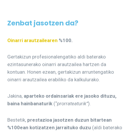
Zenbat jasotzen da?
Oinarri arautzailearen
%100.
Gertakizun profesionalengatiko aldi baterako
ezintasunerako oinarri arautzailea hartzen da
kontuan. Honen ezean, gertakizun arruntengatiko
oinarri arautzailea erabiliko da kalkulurako.
Jakina,
aparteko ordainsariak ere jasoko dituzu,
baina hainbanaturik
(“
prorrateaturik”
).
Bestetik,
prestazioa jasotzen duzun bitartean
%100ean kotizatzen jarraituko duzu
(aldi baterako