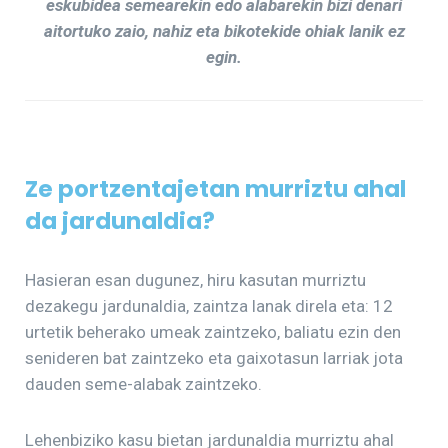
eskubidea semearekin edo alabarekin bizi denari
aitortuko zaio, nahiz eta bikotekide ohiak lanik ez
egin.
Ze portzentajetan murriztu ahal
da jardunaldia?
Hasieran esan dugunez, hiru kasutan murriztu
dezakegu jardunaldia, zaintza lanak direla eta: 12
urtetik beherako umeak zaintzeko, baliatu ezin den
senideren bat zaintzeko eta gaixotasun larriak jota
dauden seme-alabak zaintzeko.
Lehenbiziko kasu bietan jardunaldia murriztu ahal