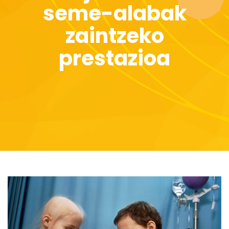
seme-alabak
zaintzeko
prestazioa