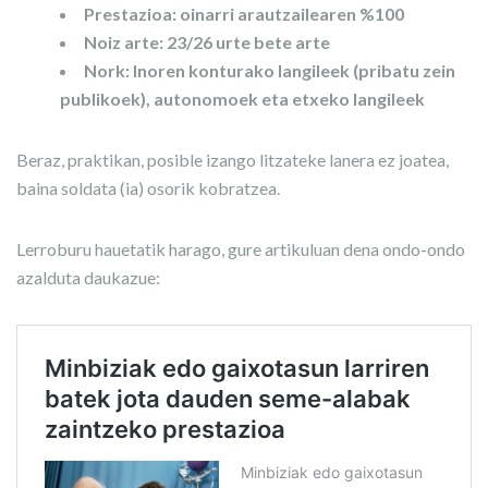
Prestazioa: oinarri arautzailearen %100
Noiz arte: 23/26 urte bete arte
Nork: Inoren konturako langileek (pribatu zein
publikoek), autonomoek eta etxeko langileek
Beraz, praktikan, posible izango litzateke lanera ez joatea,
baina soldata (ia) osorik kobratzea.
Lerroburu hauetatik harago, gure artikuluan dena ondo-ondo
azalduta daukazue: