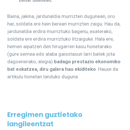
Baina, jakina, jardunaldia murrizten dugunean, oro
har, soldata ere hein berean murrizten zaigu. Hau da,
jardunaldia erdira murriztuko bagenu, esaterako,
soldata ere erdira murriztuko litzaiguke. Hala ere,
hemen aipatzen den hirugarren kasu honetarako
(gure semea edo alaba gaixotasun larri batek jota
dagoenerako, alegia)
badago prestazio ekonomiko
bat eskatzea, diru galera hau ekiditeko
. Hauxe da
artikulu honetan landuko duguna.
Erregimen guztietako
langileentzat