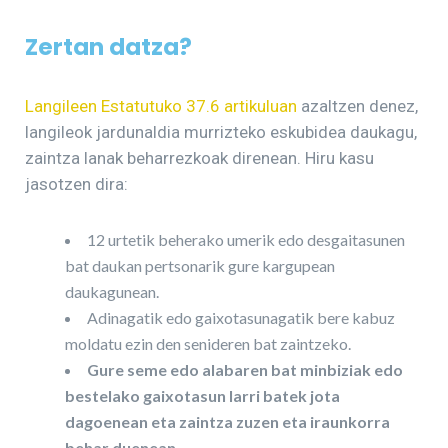
Zertan datza?
Langileen Estatutuko 37.6 artikuluan
azaltzen denez,
langileok jardunaldia murrizteko eskubidea daukagu,
zaintza lanak beharrezkoak direnean. Hiru kasu
jasotzen dira:
12 urtetik beherako umerik edo desgaitasunen
bat daukan pertsonarik gure kargupean
daukagunean.
Adinagatik edo gaixotasunagatik bere kabuz
moldatu ezin den senideren bat zaintzeko.
Gure seme edo alabaren bat minbiziak edo
bestelako gaixotasun larri batek jota
dagoenean eta zaintza zuzen eta iraunkorra
behar duenean.