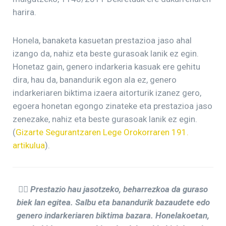
harira.
Honela, banaketa kasuetan prestazioa jaso ahal
izango da, nahiz eta beste gurasoak lanik ez egin.
Honetaz gain, genero indarkeria kasuak ere gehitu
dira, hau da, banandurik egon ala ez, genero
indarkeriaren biktima izaera aitorturik izanez gero,
egoera honetan egongo zinateke eta prestazioa jaso
zenezake, nahiz eta beste gurasoak lanik ez egin.
(
Gizarte Segurantzaren Lege Orokorraren 191.
artikulua
).
👉🏼
Prestazio hau jasotzeko, beharrezkoa da guraso
biek lan egitea. Salbu eta banandurik bazaudete edo
genero indarkeriaren biktima bazara. Honelakoetan,