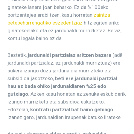
ginateke lanera joan beharko. Ez da %100eko
portzentajea erabiltzen, kasu horretan
zaintza
betebeharrengatiko eszedentziaz
hitz egiten ariko
ginatekeelako eta ez jardunaldi murrizketaz. Beraz,
kontu legala baino ez da.
Bestetik,
jardunaldi partzialaz aritzen bazara
(adi!
jardunaldi partzialaz, ez jardunaldi murriztuaz) ere
aukera izango duzu jardunaldia murrizteko eta
subsidioa jasotzeko,
beti ere jardunaldi partzial
hau ez bada ohiko jardunaldiaren %25 edo
gutxiago
. Azken kasu honetan ez zenuke eskubiderik
izango murrizketa eta subsidioa eskatzeko.
Edozelan,
kontratu partzial bat baino gehiago
izanez gero, jardunaldien iraupenak batuko lirateke.