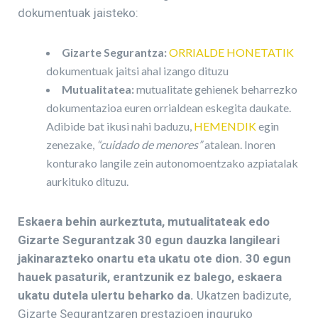
dokumentuak jaisteko:
Gizarte Segurantza:
ORRIALDE HONETATIK
dokumentuak jaitsi ahal izango dituzu
Mutualitatea:
mutualitate gehienek beharrezko
dokumentazioa euren orrialdean eskegita daukate.
Adibide bat ikusi nahi baduzu,
HEMENDIK
egin
zenezake,
“cuidado de menores”
atalean. Inoren
konturako langile zein autonomoentzako azpiatalak
aurkituko dituzu.
Eskaera behin aurkeztuta, mutualitateak edo
Gizarte Segurantzak 30 egun dauzka langileari
jakinarazteko onartu eta ukatu ote dion. 30 egun
hauek pasaturik, erantzunik ez balego, eskaera
ukatu dutela ulertu beharko da.
Ukatzen badizute,
Gizarte Segurantzaren prestazioen inguruko