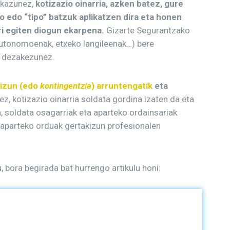
ukazunez,
kotizazio oinarria, azken batez, gure
 edo “tipo” batzuk aplikatzen dira eta honen
i egiten diogun ekarpena.
Gizarte Segurantzako
autonomoenak, etxeko langileenak…) bere
s dezakezunez.
izun (edo
kontingentzia
) arruntengatik
eta
, kotizazio oinarria soldata gordina izaten da eta
a, soldata osagarriak eta aparteko ordainsariak
: aparteko orduak gertakizun profesionalen
, bora begirada bat hurrengo artikulu honi: