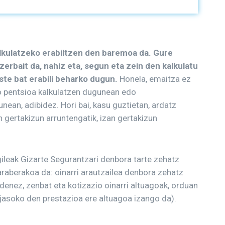
kalkulatzeko erabiltzen den baremoa da.
Gure
erbait da, nahiz eta, segun eta zein den kalkulatu
ste bat erabili beharko dugun.
Honela, emaitza ez
o pentsioa kalkulatzen dugunean edo
nean, adibidez. Hori bai, kasu guztietan, ardatz
n gertakizun arruntengatik, izan gertakizun
ngileak Gizarte Segurantzari denbora tarte zehatz
raberakoa da: oinarri arautzailea denbora zehatz
denez, zenbat eta kotizazio oinarri altuagoak, orduan
, jasoko den prestazioa ere altuagoa izango da).