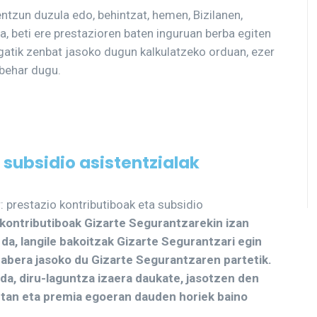
tzun duzula edo, behintzat, hemen, Bizilanen,
da, beti ere prestazioren baten inguruan berba egiten
gatik zenbat jasoko dugun kalkulatzeko orduan, ezer
 behar dugu.
 subsidio asistentzialak
: prestazio kontributiboak eta subsidio
kontributiboak Gizarte Segurantzarekin izan
a, langile bakoitzak Gizarte Segurantzari egin
abera jasoko du Gizarte Segurantzaren partetik.
 da, diru-laguntza izaera daukate, jasotzen den
tan eta premia egoeran dauden horiek baino