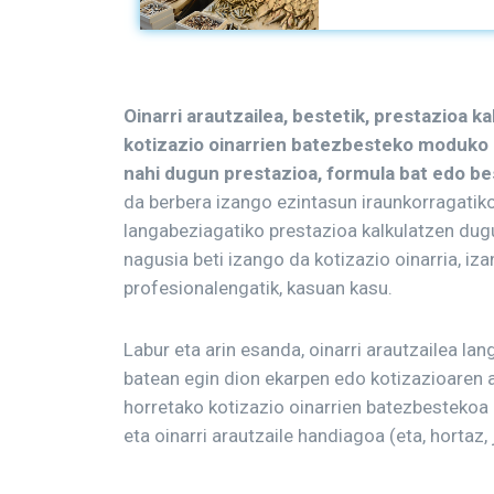
Oinarri arautzailea, bestetik, prestazioa 
kotizazio oinarrien batezbesteko moduko z
nahi dugun prestazioa, formula bat edo be
da berbera izango ezintasun iraunkorragatik
langabeziagatiko prestazioa kalkulatzen dugu
nagusia beti izango da kotizazio oinarria, iza
profesionalengatik, kasuan kasu.
Labur eta arin esanda, oinarri arautzailea la
batean egin dion ekarpen edo kotizazioaren a
horretako kotizazio oinarrien batezbestekoa 
eta oinarri arautzaile handiagoa (eta, hortaz