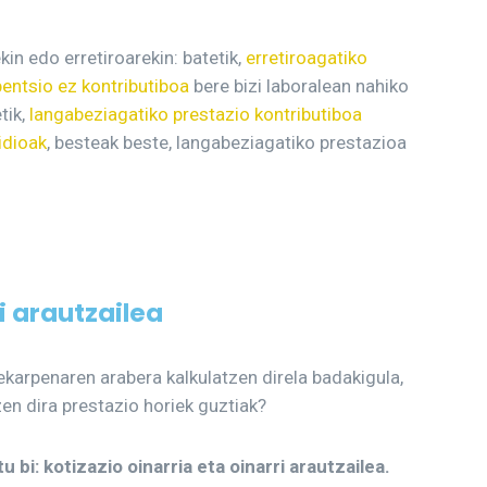
in edo erretiroarekin: batetik,
erretiroagatiko
pentsio ez kontributiboa
bere bizi laboralean nahiko
tik,
langabeziagatiko prestazio kontributiboa
idioak
, besteak beste, langabeziagatiko prestazioa
i arautzailea
ekarpenaren arabera kalkulatzen direla badakigula,
en dira prestazio horiek guztiak?
i: kotizazio oinarria eta oinarri arautzailea.