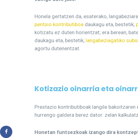
Honela gertatzen da, esaterako, langabeziarek
pentsio kontributiboa
daukagu eta, bestetik,
kotizatu ez duten horientzat; era berean, bate
daukagu eta, bestetik,
langabeziagatiko subs
agortu dutenentzat.
Kotizazio oinarria eta oinarr
Prestazio kontributiboak langile bakoitzaren 
hurrengo galdera berez dator: zelan kalkulatz
Honetan funtsezkoak izango dira kontzeptu b