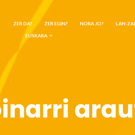
ZER DA?
ZER EGIN?
NORA JO?
LAN-ZA
EUSKARA
oinarri arau