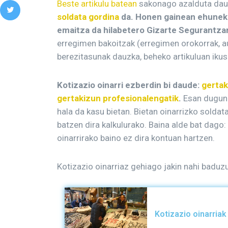
Beste artikulu batean
sakonago azalduta da
soldata gordina
da. Honen gainean ehuneko
emaitza da hilabetero Gizarte Segurantzar
erregimen bakoitzak (erregimen orokorrak, 
berezitasunak dauzka, beheko artikuluan iku
Kotizazio oinarri ezberdin bi daude:
gertak
gertakizun profesionalengatik
.
Esan dugunez
hala da kasu bietan. Bietan oinarrizko soldat
batzen dira kalkulurako. Baina alde bat dago
oinarrirako baino ez dira kontuan hartzen.
Kotizazio oinarriaz gehiago jakin nahi baduzu
Kotizazio oinarriak