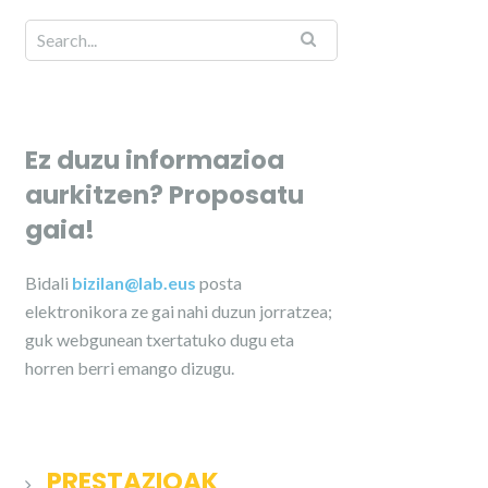
Ez duzu informazioa
aurkitzen? Proposatu
gaia!
Bidali
bizilan@lab.eus
posta
elektronikora ze gai nahi duzun jorratzea;
guk webgunean txertatuko dugu eta
horren berri emango dizugu.
PRESTAZIOAK