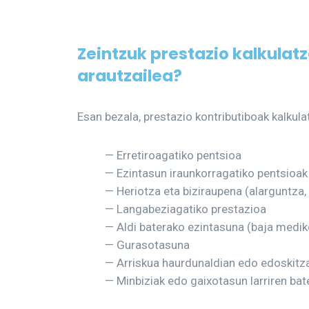
Zeintzuk prestazio kalkulatz
arautzailea?
Esan bezala, prestazio kontributiboak kalkul
— Erretiroagatiko pentsioa
— Ezintasun iraunkorragatiko pentsioak
— Heriotza eta biziraupena (alarguntza,
— Langabeziagatiko prestazioa
— Aldi baterako ezintasuna (baja medik
— Gurasotasuna
— Arriskua haurdunaldian edo edoskitz
— Minbiziak edo gaixotasun larriren ba