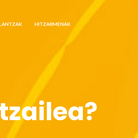
LANTZAK
HITZARMENAK
tzailea?