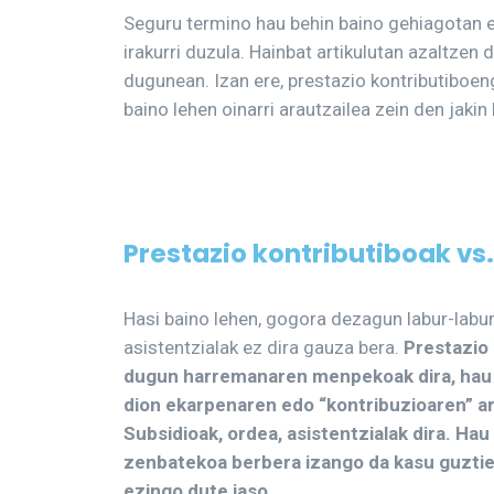
Seguru termino hau behin baino gehiagotan en
irakurri duzula. Hainbat artikulutan azaltzen 
dugunean. Izan ere, prestazio kontributiboen
baino lehen oinarri arautzailea zein den jakin
Prestazio kontributiboak vs.
Hasi baino lehen, gogora dezagun labur-labur
asistentzialak ez dira gauza bera.
Prestazio 
dugun harremanaren menpekoak dira, hau d
dion ekarpenaren edo “kontribuzioaren” ar
Subsidioak, ordea, asistentzialak dira. Hau
zenbatekoa berbera izango da kasu guztie
ezingo dute jaso.