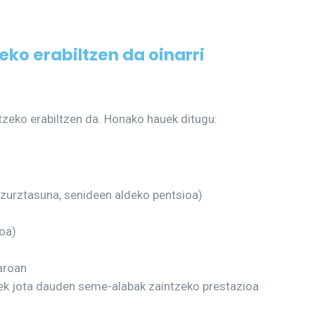
eko erabiltzen da oinarri
atzeko erabiltzen da. Honako hauek ditugu:
 zurztasuna, senideen aldeko pentsioa)
oa)
aroan
tek jota dauden seme-alabak zaintzeko prestazioa