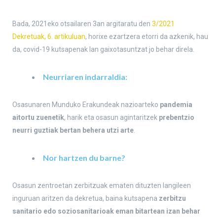
Bada, 2021eko otsailaren 3an argitaratu den
3/2021
Dekretuak, 6. artikuluan
, horixe ezartzera etorri da azkenik, hau
da, covid-19 kutsapenak lan gaixotasuntzat jo behar direla.
Neurriaren indarraldia:
Osasunaren Munduko Erakundeak nazioarteko
pandemia
aitortu zuenetik
, harik eta osasun agintaritzek
prebentzio
neurri guztiak bertan behera utzi arte
.
Nor hartzen du barne?
Osasun zentroetan zerbitzuak ematen dituzten langileen
inguruan aritzen da dekretua, baina kutsapena
zerbitzu
sanitario edo soziosanitarioak eman bitartean izan behar