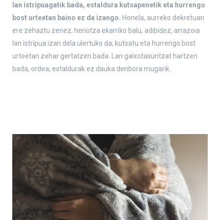
lan istripuagatik bada, estaldura kutsapenetik eta hurrengo
bost urteetan baino ez da izango.
Honela, aurreko dekretuan
ere zehaztu zenez, heriotza ekarriko balu, adibidez, arrazoia
lan istripua izan dela ulertuko da, kutsatu eta hurrengo bost
urteetan zehar gertatzen bada. Lan gaixotasuntzat hartzen
bada, ordea, estaldurak ez dauka denbora mugarik.