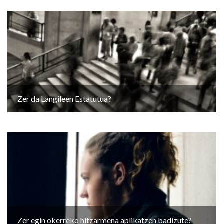
Zer da Langileen Estatutua?
Zer egin okerreko hitzarmena aplikatzen badizute?