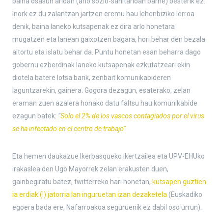
baina osasun arloan (arlo sozio-sanitarioan barne) besterik ez.
Inork ez du zalantzan jartzen eremu hau lehenbiziko lerroa
denik, baina laneko kutsapenak ez dira arlo honetara
mugatzen eta lanean gaixotzen bagara, hori behar den bezala
aitortu eta islatu behar da. Puntu honetan esan beharra dago
gobernu ezberdinak laneko kutsapenak ezkutatzeari ekin
diotela batere lotsa barik, zenbait komunikabideren
laguntzarekin, gainera. Gogora dezagun, esaterako, zelan
eraman zuen azalera honako datu faltsu hau komunikabide
ezagun batek:
“
Solo el 2% de los vascos contagiados por el virus
se ha infectado en el centro de trabajo”
Eta hemen daukazue Ikerbasqueko ikertzailea eta UPV-EHUko
irakaslea den Ugo Mayorrek zelan erakusten duen,
gainbegiratu batez, twitterreko hari honetan,
kutsapen guztien
ia erdiak (!) jatorria lan inguruetan izan dezaketela
(Euskadiko
egoera bada ere, Nafarroakoa seguruenik ez dabil oso urrun).