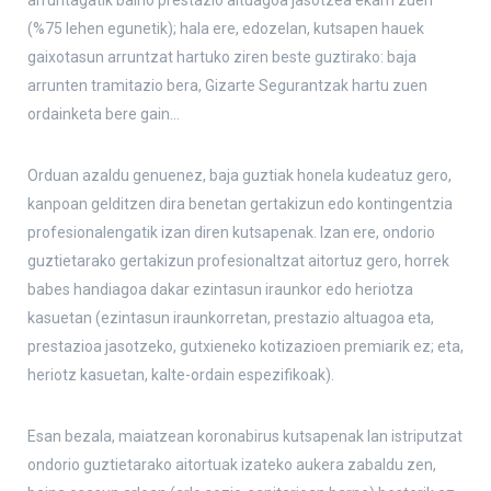
arruntagatik baino prestazio altuagoa jasotzea ekarri zuen
(%75 lehen egunetik); hala ere, edozelan, kutsapen hauek
gaixotasun arruntzat hartuko ziren beste guztirako: baja
arrunten tramitazio bera, Gizarte Segurantzak hartu zuen
ordainketa bere gain…
Orduan azaldu genuenez, baja guztiak honela kudeatuz gero,
kanpoan gelditzen dira benetan gertakizun edo kontingentzia
profesionalengatik izan diren kutsapenak. Izan ere, ondorio
guztietarako gertakizun profesionaltzat aitortuz gero, horrek
babes handiagoa dakar ezintasun iraunkor edo heriotza
kasuetan (ezintasun iraunkorretan, prestazio altuagoa eta,
prestazioa jasotzeko, gutxieneko kotizazioen premiarik ez; eta,
heriotz kasuetan, kalte-ordain espezifikoak).
Esan bezala, maiatzean koronabirus kutsapenak lan istriputzat
ondorio guztietarako aitortuak izateko aukera zabaldu zen,