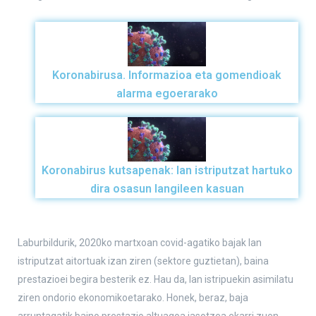
Koronabirusa. Informazioa eta gomendioak
alarma egoerarako
Koronabirus kutsapenak: lan istriputzat hartuko
dira osasun langileen kasuan
Laburbildurik, 2020ko martxoan covid-agatiko bajak lan
istriputzat aitortuak izan ziren (sektore guztietan), baina
prestazioei begira besterik ez. Hau da, lan istripuekin asimilatu
ziren ondorio ekonomikoetarako. Honek, beraz, baja