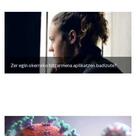
Zer egin okerreko hitzarmena aplikatzen badizute?