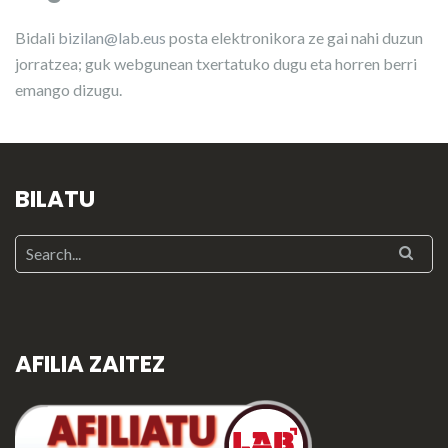
Bidali
bizilan@lab.eus
posta elektronikora ze gai nahi duzun
jorratzea; guk webgunean txertatuko dugu eta horren berri
emango dizugu.
BILATU
AFILIA ZAITEZ