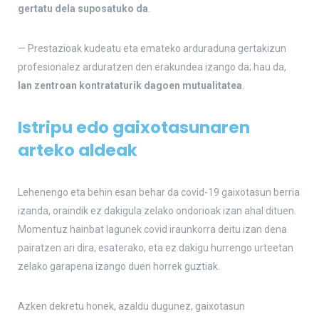
gertatu dela suposatuko da
.
— Prestazioak kudeatu eta emateko arduraduna gertakizun
profesionalez arduratzen den erakundea izango da; hau da,
lan zentroan kontrataturik dagoen mutualitatea
.
Istripu edo gaixotasunaren
arteko aldeak
Lehenengo eta behin esan behar da covid-19 gaixotasun berria
izanda, oraindik ez dakigula zelako ondorioak izan ahal dituen.
Momentuz hainbat lagunek covid iraunkorra deitu izan dena
pairatzen ari dira, esaterako, eta ez dakigu hurrengo urteetan
zelako garapena izango duen horrek guztiak.
Azken dekretu honek, azaldu dugunez, gaixotasun