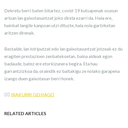
Dekretu berri baten bitartez, covid-19 kutsapenak osasun
arloan lan gaixotasuntzat joko direla ezarri da. Hala ere,
hainbat langile kanpoan utzi dituzte, hala nola garbiketan
aritzen direnak.
Bestalde, lan istriputzat edo lan gaixotasuntzat jotzeak ez du
eragiten prestazioen zenbatekoetan, baina aldeak egon
badaude, batez ere etorkizunera begira. Eta hau
garrantzizkoa da, oraindik ez baitakigu ze nolako garapena
izango duen gaixotasun berri honek.
👉🏼
IRAKURRI GEHIAGO
RELATED ARTICLES