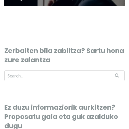
Zerbaiten bila zabiltza? Sartu hona
zure zalantza
Ez duzu informaziorik aurkitzen?
Proposatu gaia eta guk azalduko
dugu