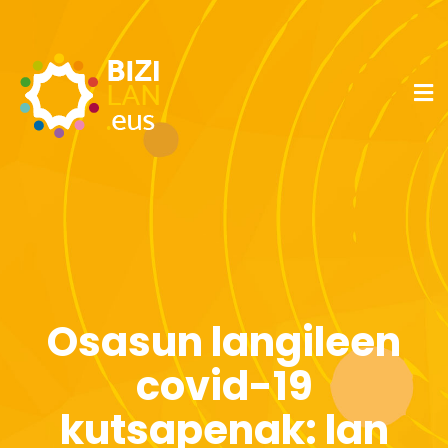
Osasun langileen
covid-19
kutsapenak: lan