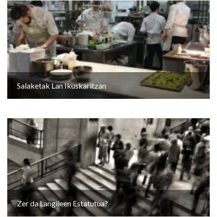
Salaketak Lan Ikuskaritzan
Zer da Langileen Estatutua?