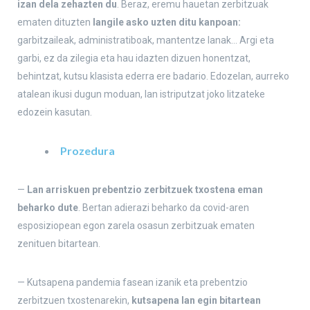
izan dela zehazten du
. Beraz, eremu hauetan zerbitzuak
ematen dituzten
langile asko uzten ditu kanpoan:
garbitzaileak, administratiboak, mantentze lanak… Argi eta
garbi, ez da zilegia eta hau idazten dizuen honentzat,
behintzat, kutsu klasista ederra ere badario. Edozelan, aurreko
atalean ikusi dugun moduan, lan istriputzat joko litzateke
edozein kasutan.
Prozedura
—
Lan arriskuen prebentzio zerbitzuek txostena eman
beharko dute
. Bertan adierazi beharko da covid-aren
esposiziopean egon zarela osasun zerbitzuak ematen
zenituen bitartean.
— Kutsapena pandemia fasean izanik eta prebentzio
zerbitzuen txostenarekin,
kutsapena lan egin bitartean