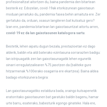
profesionaltzat aitortzen du, baina pandemia den bitartean
besterik ez. Edozelan, covid-19ak etorkizunean gaixotasun
moduan jarraituko du, pandemia fasea behin amaituta ere. Zer
gertatuko da, orduan, osasun langileren bat kutsatuz gero?
Izan ere, pandemia bitartean lan gaixotasuntzat aitortu arren,
covid-19 ez da lan gaixotasunen katalogora sartu
.
Bestetik, lehen aipatu dugun bezala, prestazioetan ez dago
alderik, baldin eta aldi baterako ezintasuna sorrarazten badigu:
lan istripuagatik zen lan gaixotasunagatik lehen egunetik
oinarri erregulatzailearen %75 jasotzen da (baliteke gure
hitzarmenak %100erako osagarria ere ekartzea). Baina aldea
badago etorkizunera begira:
Lan gaixotasunagatiko estaldura bada, oraingo kutsapenetik
eratorritako gaixotasunen bat garatuko baldin bagenu, hamar
urte barru, esaterako, babesturik egongo ginateke. Hala ere,