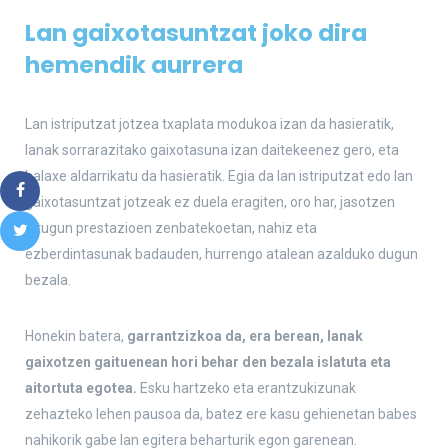
Lan gaixotasuntzat joko dira
hemendik aurrera
Lan istriputzat jotzea txaplata modukoa izan da hasieratik,
lanak sorrarazitako gaixotasuna izan daitekeenez gero, eta
halaxe aldarrikatu da hasieratik. Egia da lan istriputzat edo lan
gaixotasuntzat jotzeak ez duela eragiten, oro har, jasotzen
ditugun prestazioen zenbatekoetan, nahiz eta
ezberdintasunak badauden, hurrengo atalean azalduko dugun
bezala.
Honekin batera,
garrantzizkoa da, era berean, lanak
gaixotzen gaituenean hori behar den bezala islatuta eta
aitortuta egotea.
Esku hartzeko eta erantzukizunak
zehazteko lehen pausoa da, batez ere kasu gehienetan babes
nahikorik gabe lan egitera beharturik egon garenean.