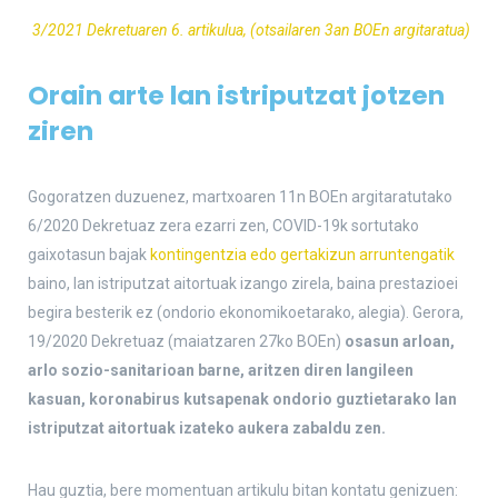
3/2021 Dekretuaren 6. artikulua, (otsailaren 3an BOEn argitaratua)
Orain arte lan istriputzat jotzen
ziren
Gogoratzen duzuenez, martxoaren 11n BOEn argitaratutako
6/2020 Dekretuaz zera ezarri zen, COVID-19k sortutako
gaixotasun bajak
kontingentzia edo gertakizun arruntengatik
baino, lan istriputzat aitortuak izango zirela, baina prestazioei
begira besterik ez (ondorio ekonomikoetarako, alegia). Gerora,
19/2020 Dekretuaz (maiatzaren 27ko BOEn)
osasun arloan,
arlo sozio-sanitarioan barne, aritzen diren langileen
kasuan, koronabirus kutsapenak ondorio guztietarako lan
istriputzat aitortuak izateko aukera zabaldu zen.
Hau guztia, bere momentuan artikulu bitan kontatu genizuen: