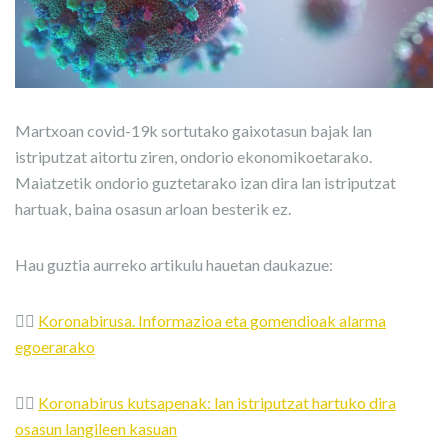
Martxoan covid-19k sortutako gaixotasun bajak lan
istriputzat aitortu ziren, ondorio ekonomikoetarako.
Maiatzetik ondorio guztetarako izan dira lan istriputzat
hartuak, baina osasun arloan besterik ez.
Hau guztia aurreko artikulu hauetan daukazue:
👉🏼
Koronabirusa. Informazioa eta gomendioak alarma
egoerarako
👉🏼
Koronabirus kutsapenak: lan istriputzat hartuko dira
osasun langileen kasuan