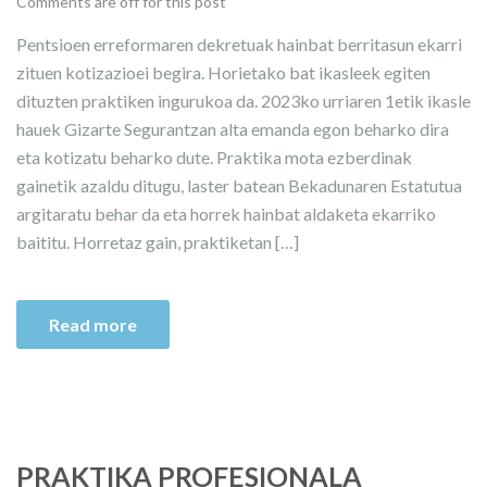
Comments are off for this post
Pentsioen erreformaren dekretuak hainbat berritasun ekarri
zituen kotizazioei begira. Horietako bat ikasleek egiten
dituzten praktiken ingurukoa da. 2023ko urriaren 1etik ikasle
hauek Gizarte Segurantzan alta emanda egon beharko dira
eta kotizatu beharko dute. Praktika mota ezberdinak
gainetik azaldu ditugu, laster batean Bekadunaren Estatutua
argitaratu behar da eta horrek hainbat aldaketa ekarriko
baititu. Horretaz gain, praktiketan […]
Read more
PRAKTIKA PROFESIONALA