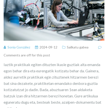
Sonia González
2024-09-12
Sailkatu gabea
Comments are off for this post
Iaztik praktikak egiten dituzten ikasle guztiak alta emanda
egon behar dira eta eurengatik kotizatu behar da. Gainera,
aldez aurretik praktikak egin zituztenek hitzarmen berezi
bat sina dezakete, praktiketan emandako denbora guztia
kotizatutzat jo dadin. Bada, abuztuaren 1ean aldaketa
batzuk izan dira hitzarmen berezi honetan. Gure artikulua
eguneratu dugu eta, besteak beste, azalpen-dokumentu bat