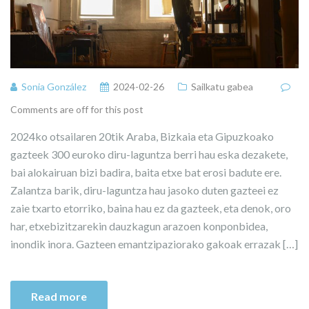
Sonia González
2024-02-26
Sailkatu gabea
Comments are off for this post
2024ko otsailaren 20tik Araba, Bizkaia eta Gipuzkoako
gazteek 300 euroko diru-laguntza berri hau eska dezakete,
bai alokairuan bizi badira, baita etxe bat erosi badute ere.
Zalantza barik, diru-laguntza hau jasoko duten gazteei ez
zaie txarto etorriko, baina hau ez da gazteek, eta denok, oro
har, etxebizitzarekin dauzkagun arazoen konponbidea,
inondik inora. Gazteen emantzipaziorako gakoak errazak […]
Read more