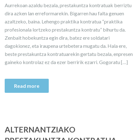
Aurrekoan azaldu bezala, prestakuntza kontratuak berriztu
dira azken lan erreformarekin. Bigarren hau falta genuen
azaltzeko, baina. Lehengo praktika kontratua “praktika
profesionala lortzeko prestakuntza kontratu” bihurtu da.
Zenbait hobekuntza egin dira, batez ere soldatari
dagokionez, eta iraupena urtebetera mugatu da. Hala ere,
beste prestakuntza kontratuarekin gertatu bezala, enpresen
gaineko kontrolaz ez da ezer berririk ezarri. Gogoratu […]
Read more
ALTERNANTZIAKO