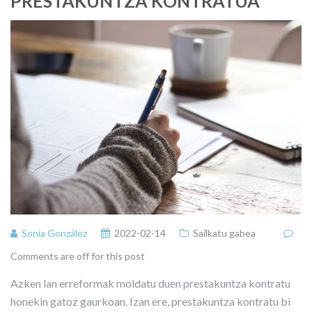
PRESTAKUNTZA KONTRATUA
Sonia González
2022-02-14
Sailkatu gabea
Comments are off for this post
Azken lan erreformak moldatu duen prestakuntza kontratu
honekin gatoz gaurkoan. Izan ere, prestakuntza kontratu bi