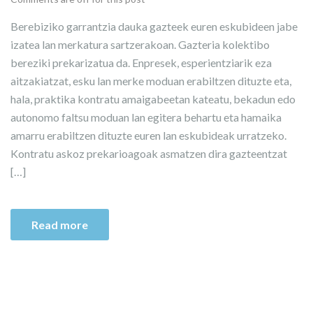
Berebiziko garrantzia dauka gazteek euren eskubideen jabe
izatea lan merkatura sartzerakoan. Gazteria kolektibo
bereziki prekarizatua da. Enpresek, esperientziarik eza
aitzakiatzat, esku lan merke moduan erabiltzen dituzte eta,
hala, praktika kontratu amaigabeetan kateatu, bekadun edo
autonomo faltsu moduan lan egitera behartu eta hamaika
amarru erabiltzen dituzte euren lan eskubideak urratzeko.
Kontratu askoz prekarioagoak asmatzen dira gazteentzat
[…]
Read more