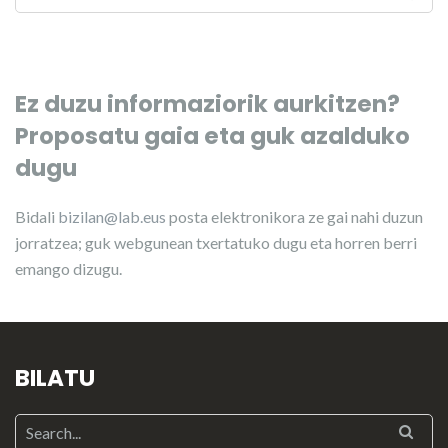
Ez duzu informaziorik aurkitzen?
Proposatu gaia eta guk azalduko
dugu
Bidali
bizilan@lab.eus
posta elektronikora ze gai nahi duzun
jorratzea; guk webgunean txertatuko dugu eta horren berri
emango dizugu.
BILATU