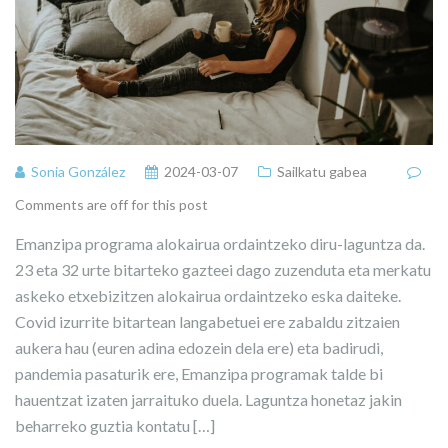
Sonia González
2024-03-07
Sailkatu gabea
Comments are off for this post
Emanzipa programa alokairua ordaintzeko diru-laguntza da.
23 eta 32 urte bitarteko gazteei dago zuzenduta eta merkatu
askeko etxebizitzen alokairua ordaintzeko eska daiteke.
Covid izurrite bitartean langabetuei ere zabaldu zitzaien
aukera hau (euren adina edozein dela ere) eta badirudi,
pandemia pasaturik ere, Emanzipa programak talde bi
hauentzat izaten jarraituko duela. Laguntza honetaz jakin
beharreko guztia kontatu […]