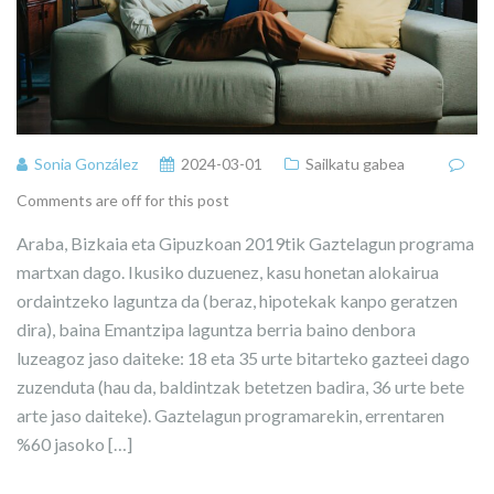
Sonia González
2024-03-01
Sailkatu gabea
Comments are off for this post
Araba, Bizkaia eta Gipuzkoan 2019tik Gaztelagun programa
martxan dago. Ikusiko duzuenez, kasu honetan alokairua
ordaintzeko laguntza da (beraz, hipotekak kanpo geratzen
dira), baina Emantzipa laguntza berria baino denbora
luzeagoz jaso daiteke: 18 eta 35 urte bitarteko gazteei dago
zuzenduta (hau da, baldintzak betetzen badira, 36 urte bete
arte jaso daiteke). Gaztelagun programarekin, errentaren
%60 jasoko […]