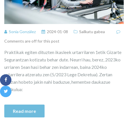
Sonia González
2024-01-08
Sailkatu gabea
Comments are off for this post
Praktikak egiten dituzten ikasleek urtarrilaren 1etik Gizarte
Segurantzan kotizatu behar dute. Neurri hau, berez, 2023ko
urriaren 1ean hasi behar zen indarrean, baina 2024ko
urtarrilera atzeratu zen (5/2023 Lege Dekretua). Zertan
datzan hobeto jakin nahi baduzue, hementxe daukazue
artikulua:
Read more