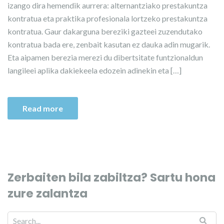
izango dira hemendik aurrera: alternantziako prestakuntza
kontratua eta praktika profesionala lortzeko prestakuntza
kontratua. Gaur dakarguna bereziki gazteei zuzendutako
kontratua bada ere, zenbait kasutan ez dauka adin mugarik.
Eta aipamen berezia merezi du dibertsitate funtzionaldun
langileei aplika dakiekeela edozein adinekin eta […]
Read more
Zerbaiten bila zabiltza? Sartu hona
zure zalantza