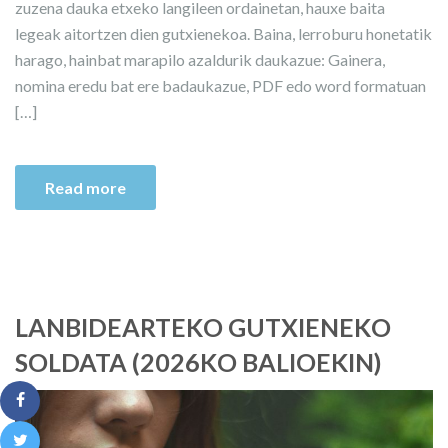
zuzena dauka etxeko langileen ordainetan, hauxe baita
legeak aitortzen dien gutxienekoa. Baina, lerroburu honetatik
harago, hainbat marapilo azaldurik daukazue: Gainera,
nomina eredu bat ere badaukazue, PDF edo word formatuan
[…]
Read more
LANBIDEARTEKO GUTXIENEKO
SOLDATA (2026KO BALIOEKIN)