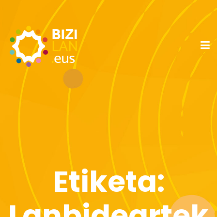
Etiketa:
Lanbideartek