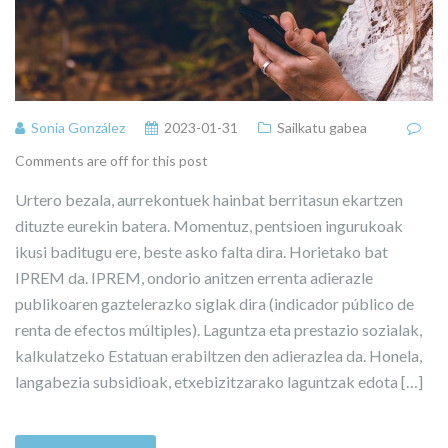
Sonia González
2023-01-31
Sailkatu gabea
Comments are off for this post
Urtero bezala, aurrekontuek hainbat berritasun ekartzen
dituzte eurekin batera. Momentuz, pentsioen ingurukoak
ikusi baditugu ere, beste asko falta dira. Horietako bat
IPREM da. IPREM, ondorio anitzen errenta adierazle
publikoaren gaztelerazko siglak dira (indicador público de
renta de efectos múltiples). Laguntza eta prestazio sozialak,
kalkulatzeko Estatuan erabiltzen den adierazlea da. Honela,
langabezia subsidioak, etxebizitzarako laguntzak edota […]