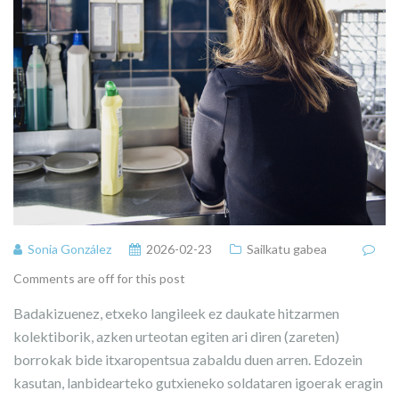
Sonia González
2026-02-23
Sailkatu gabea
Comments are off for this post
Badakizuenez, etxeko langileek ez daukate hitzarmen
kolektiborik, azken urteotan egiten ari diren (zareten)
borrokak bide itxaropentsua zabaldu duen arren. Edozein
kasutan, lanbidearteko gutxieneko soldataren igoerak eragin