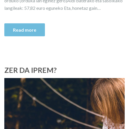
orduko (orduka lan eginez gero)Aldi baterako eta sasoikako
langileak: 57,82 euro eguneko Eta, honetaz gain…
Read more
ZER DA IPREM?