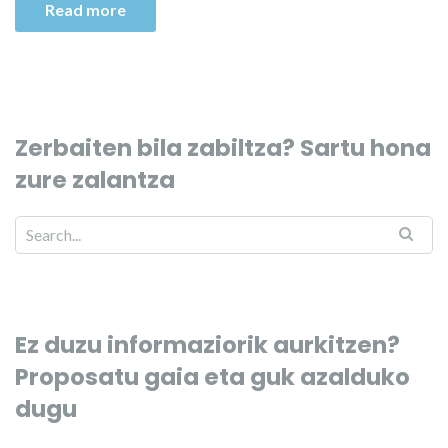
Read more
Zerbaiten bila zabiltza? Sartu hona
zure zalantza
Ez duzu informaziorik aurkitzen?
Proposatu gaia eta guk azalduko
dugu