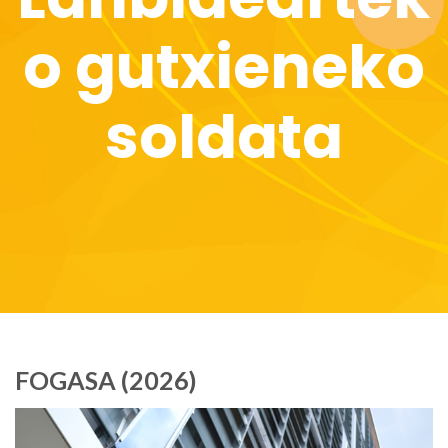
o gutxieneko
soldata
FOGASA (2026)