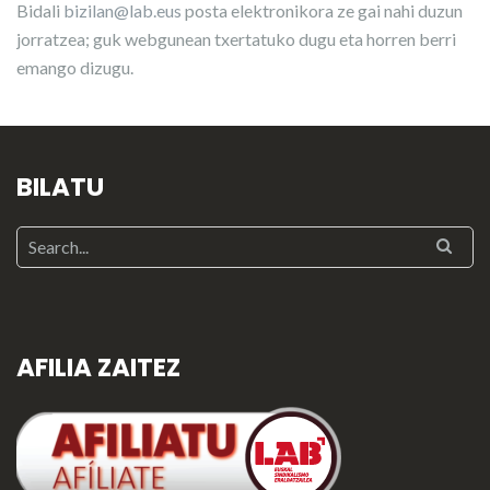
Bidali
bizilan@lab.eus
posta elektronikora ze gai nahi duzun
jorratzea; guk webgunean txertatuko dugu eta horren berri
emango dizugu.
BILATU
AFILIA ZAITEZ