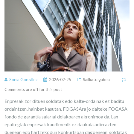
Sonia González
2026-02-25
Sailkatu gabea
Comments are off for this post
Enpresak zor dituen soldatak edo kalte-ordainak ez baditu
ordaintzen, hainbat kasutan, FOGASAra jo daiteke FOGASA
fondo de garantía salarial delakoaren akronimoa da. Lan
epaitegiak enpresak kaudimenik ez daukala adierazten
duenean edo hartzekodun konkurtsoan dagoenean, soldatak