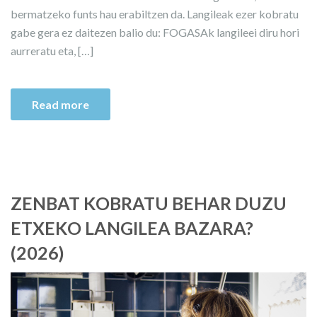
bermatzeko funts hau erabiltzen da. Langileak ezer kobratu
gabe gera ez daitezen balio du: FOGASAk langileei diru hori
aurreratu eta, […]
Read more
ZENBAT KOBRATU BEHAR DUZU
ETXEKO LANGILEA BAZARA?
(2026)