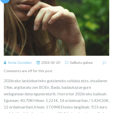
Sonia González
2026-02-20
Sailkatu gabea
Comments are off for this post
2026rako lanbidearteko gutxieneko soldata atzo, otsailaren
19an, argitaratu zen BOEn. Bada, badaukazue gure
webgunean dena eguneraturik. Horra hor 2026rako balioak:
Egunean: 40,70€Hilean: 1.221€, 14 ordainsaritan / 1.424,50€,
12 ordainsaritanUrtean: 17.094€Etxeko langileak: 9,55 euro