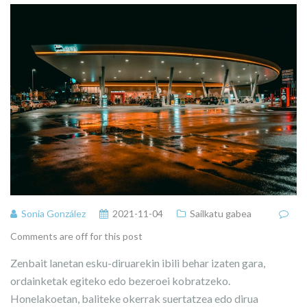
Sonia González
2021-11-04
Sailkatu gabea
Comments are off for this post
Zenbait lanetan esku-diruarekin ibili behar izaten gara,
ordainketak egiteko edo bezeroei kobratzeko.
Honelakoetan, baliteke okerrak suertatzea edo dirua