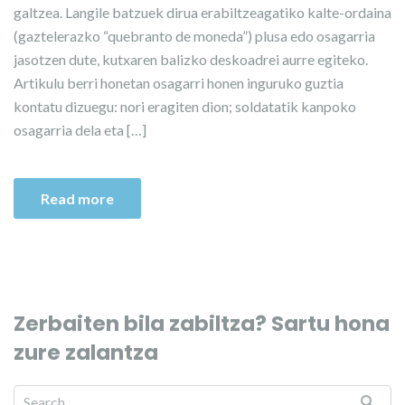
galtzea. Langile batzuek dirua erabiltzeagatiko kalte-ordaina
(gaztelerazko “quebranto de moneda”) plusa edo osagarria
jasotzen dute, kutxaren balizko deskoadrei aurre egiteko.
Artikulu berri honetan osagarri honen inguruko guztia
kontatu dizuegu: nori eragiten dion; soldatatik kanpoko
osagarria dela eta […]
Read more
Zerbaiten bila zabiltza? Sartu hona
zure zalantza