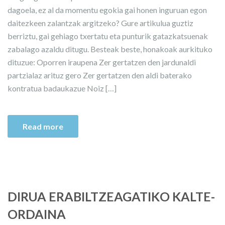
dagoela, ez al da momentu egokia gai honen inguruan egon
daitezkeen zalantzak argitzeko? Gure artikulua guztiz
berriztu, gai gehiago txertatu eta punturik gatazkatsuenak
zabalago azaldu ditugu. Besteak beste, honakoak aurkituko
dituzue: Oporren iraupena Zer gertatzen den jardunaldi
partzialaz arituz gero Zer gertatzen den aldi baterako
kontratua badaukazue Noiz […]
Read more
DIRUA ERABILTZEAGATIKO KALTE-
ORDAINA