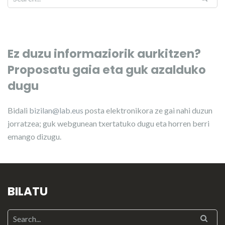
Ez duzu informaziorik aurkitzen?
Proposatu gaia eta guk azalduko
dugu
Bidali
bizilan@lab.eus
posta elektronikora ze gai nahi duzun
jorratzea; guk webgunean txertatuko dugu eta horren berri
emango dizugu.
BILATU