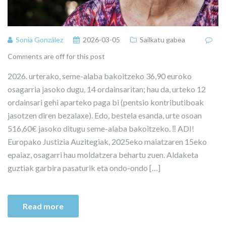
Sonia González
2026-03-05
Sailkatu gabea
Comments are off for this post
2026. urterako, seme-alaba bakoitzeko 36,90 euroko
osagarria jasoko dugu, 14 ordainsaritan; hau da, urteko 12
ordainsari gehi aparteko paga bi (pentsio kontributiboak
jasotzen diren bezalaxe). Edo, bestela esanda, urte osoan
516,60€ jasoko ditugu seme-alaba bakoitzeko. ‼️ ADI!
Europako Justizia Auzitegiak, 2025eko maiatzaren 15eko
epaiaz, osagarri hau moldatzera behartu zuen. Aldaketa
guztiak garbira pasaturik eta ondo-ondo […]
Read more