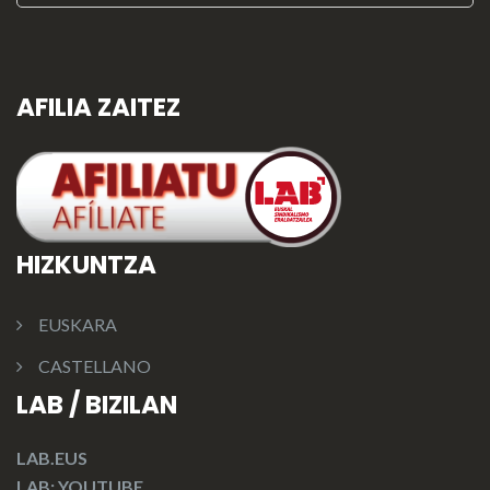
AFILIA ZAITEZ
HIZKUNTZA
EUSKARA
CASTELLANO
LAB / BIZILAN
LAB.EUS
LAB: YOUTUBE