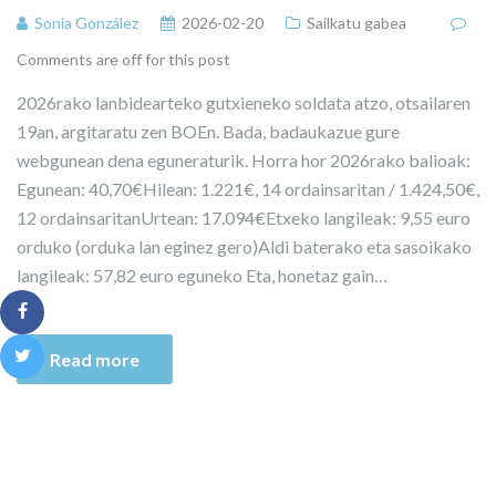
Sonia González
2026-02-20
Sailkatu gabea
Comments are off for this post
2026rako lanbidearteko gutxieneko soldata atzo, otsailaren
19an, argitaratu zen BOEn. Bada, badaukazue gure
webgunean dena eguneraturik. Horra hor 2026rako balioak:
Egunean: 40,70€Hilean: 1.221€, 14 ordainsaritan / 1.424,50€,
12 ordainsaritanUrtean: 17.094€Etxeko langileak: 9,55 euro
orduko (orduka lan eginez gero)Aldi baterako eta sasoikako
langileak: 57,82 euro eguneko Eta, honetaz gain…
Read more