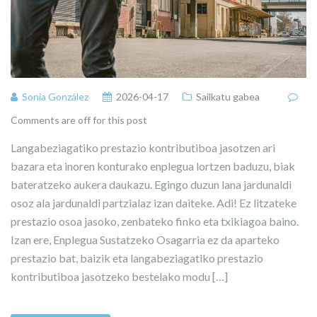
Sonia González
2026-04-17
Sailkatu gabea
Comments are off for this post
Langabeziagatiko prestazio kontributiboa jasotzen ari
bazara eta inoren konturako enplegua lortzen baduzu, biak
bateratzeko aukera daukazu. Egingo duzun lana jardunaldi
osoz ala jardunaldi partzialaz izan daiteke. Adi! Ez litzateke
prestazio osoa jasoko, zenbateko finko eta txikiagoa baino.
Izan ere, Enplegua Sustatzeko Osagarria ez da aparteko
prestazio bat, baizik eta langabeziagatiko prestazio
kontributiboa jasotzeko bestelako modu […]