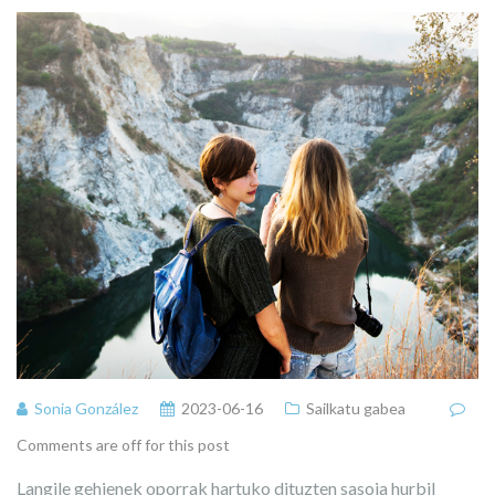
Sonia González
2023-06-16
Sailkatu gabea
Comments are off for this post
Langile gehienek oporrak hartuko dituzten sasoia hurbil