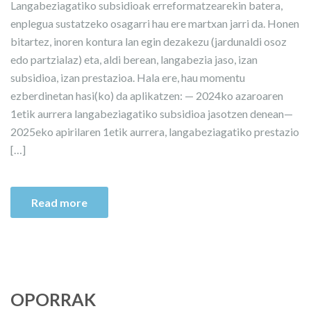
Langabeziagatiko subsidioak erreformatzearekin batera,
enplegua sustatzeko osagarri hau ere martxan jarri da. Honen
bitartez, inoren kontura lan egin dezakezu (jardunaldi osoz
edo partzialaz) eta, aldi berean, langabezia jaso, izan
subsidioa, izan prestazioa. Hala ere, hau momentu
ezberdinetan hasi(ko) da aplikatzen: — 2024ko azaroaren
1etik aurrera langabeziagatiko subsidioa jasotzen denean—
2025eko apirilaren 1etik aurrera, langabeziagatiko prestazio
[…]
Read more
OPORRAK