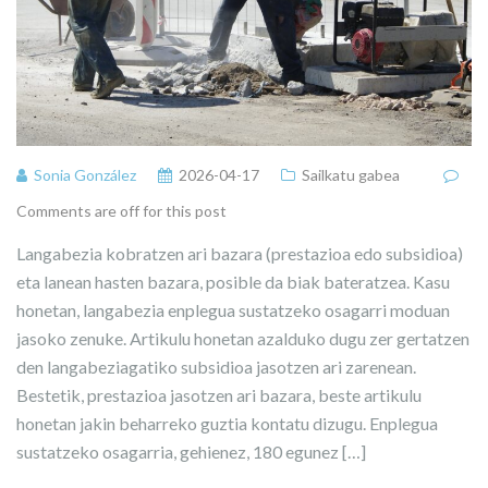
Sonia González
2026-04-17
Sailkatu gabea
Comments are off for this post
Langabezia kobratzen ari bazara (prestazioa edo subsidioa)
eta lanean hasten bazara, posible da biak bateratzea. Kasu
honetan, langabezia enplegua sustatzeko osagarri moduan
jasoko zenuke. Artikulu honetan azalduko dugu zer gertatzen
den langabeziagatiko subsidioa jasotzen ari zarenean.
Bestetik, prestazioa jasotzen ari bazara, beste artikulu
honetan jakin beharreko guztia kontatu dizugu. Enplegua
sustatzeko osagarria, gehienez, 180 egunez […]