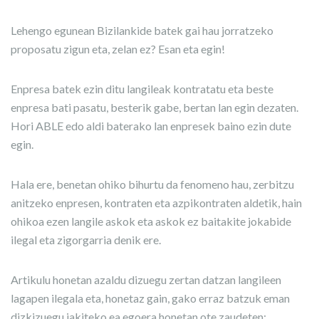
Lehengo egunean Bizilankide batek gai hau jorratzeko
proposatu zigun eta, zelan ez? Esan eta egin!
Enpresa batek ezin ditu langileak kontratatu eta beste
enpresa bati pasatu, besterik gabe, bertan lan egin dezaten.
Hori ABLE edo aldi baterako lan enpresek baino ezin dute
egin.
Hala ere, benetan ohiko bihurtu da fenomeno hau, zerbitzu
anitzeko enpresen, kontraten eta azpikontraten aldetik, hain
ohikoa ezen langile askok eta askok ez baitakite jokabide
ilegal eta zigorgarria denik ere.
Artikulu honetan azaldu dizuegu zertan datzan langileen
lagapen ilegala eta, honetaz gain, gako erraz batzuk eman
dizkizuegu jakiteko ea egoera honetan ote zaudeten: