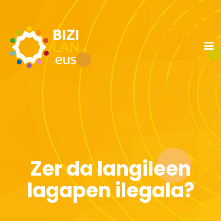
Zer da langileen
lagapen ilegala?