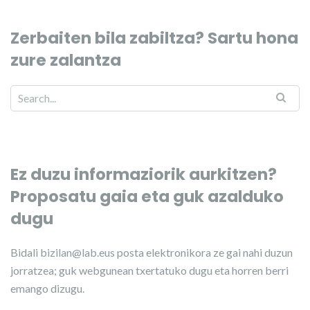
Zerbaiten bila zabiltza? Sartu hona
zure zalantza
Ez duzu informaziorik aurkitzen?
Proposatu gaia eta guk azalduko
dugu
Bidali
bizilan@lab.eus
posta elektronikora ze gai nahi duzun
jorratzea; guk webgunean txertatuko dugu eta horren berri
emango dizugu.