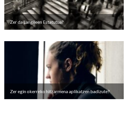
Zer da Langileen Estatutua?
Zer egin okerreko hitzarmena aplikatzen badizute?